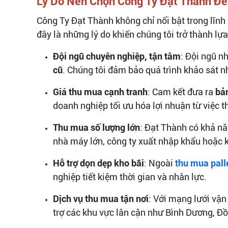
Lý Do Nên Chọn Công Ty Đạt Thành Để
Công Ty Đạt Thành không chỉ nổi bật trong lĩn
đây là những lý do khiến chúng tôi trở thành l
Đội ngũ chuyên nghiệp, tận tâm
: Đội ngũ n
cũ
. Chúng tôi đảm bảo quá trình khảo sát n
Giá thu mua cạnh tranh
: Cam kết đưa ra
bản
doanh nghiệp tối ưu hóa lợi nhuận từ việc t
Thu mua số lượng lớn
: Đạt Thành có khả n
nhà máy lớn, công ty xuất nhập khẩu hoặc 
Hỗ trợ dọn dẹp kho bãi
: Ngoài
thu mua pall
nghiệp tiết kiệm thời gian và nhân lực.
Dịch vụ thu mua tận nơi
: Với mạng lưới vậ
trợ các khu vực lân cận như Bình Dương, Đồ