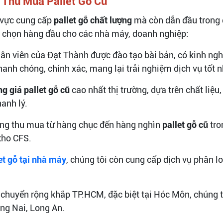
 Thu Mua Pallet Gỗ Cũ
h vực cung cấp
pallet gỗ chất lượng
mà còn dẫn đầu trong 
ựa chọn hàng đầu cho các nhà máy, doanh nghiệp:
hân viên của Đạt Thành được đào tạo bài bản, có kinh ngh
hanh chóng, chính xác, mang lại trải nghiệm dịch vụ tốt 
g giá pallet gỗ cũ
cao nhất thị trường, dựa trên chất liệu,
hanh lý.
ăng thu mua từ hàng chục đến hàng nghìn
pallet gỗ cũ
tro
kho CFS.
et gỗ tại nhà máy
, chúng tôi còn cung cấp dịch vụ phân l
n chuyển rộng khắp TP.HCM, đặc biệt tại Hóc Môn, chúng 
ng Nai, Long An.