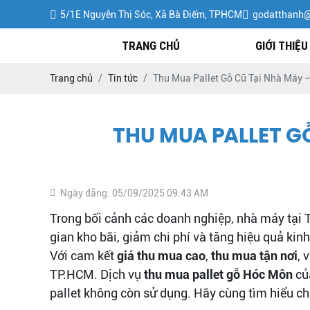
5/1E Nguyễn Thị Sóc, Xã Bà Điểm, TPHCM
godatthanh
TRANG CHỦ
GIỚI THIỆU
Trang chủ
Tin tức
Thu Mua Pallet Gỗ Cũ Tại Nhà Máy 
THU MUA PALLET G
Ngày đăng: 05/09/2025 09:43 AM
Trong bối cảnh các doanh nghiệp, nhà máy tại 
gian kho bãi, giảm chi phí và tăng hiệu quả ki
Với cam kết
giá thu mua cao
,
thu mua tận nơi
, 
TP.HCM. Dịch vụ
thu mua pallet gỗ Hóc Môn
của
pallet không còn sử dụng. Hãy cùng tìm hiểu chi