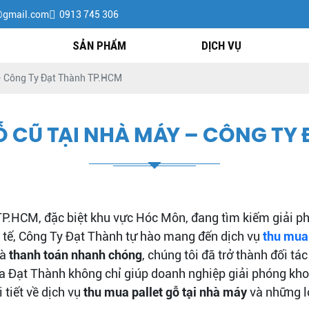
@gmail.com
0913 745 306
SẢN PHẨM
DỊCH VỤ
– Công Ty Đạt Thành TP.HCM
Ỗ CŨ TẠI NHÀ MÁY – CÔNG TY
TP.HCM, đặc biệt khu vực Hóc Môn, đang tìm kiếm giải p
nh tế, Công Ty Đạt Thành tự hào mang đến dịch vụ
thu mua 
và
thanh toán nhanh chóng
, chúng tôi đã trở thành đối tá
 Đạt Thành không chỉ giúp doanh nghiệp giải phóng kho b
 tiết về dịch vụ
thu mua pallet gỗ tại nhà máy
và những lợ