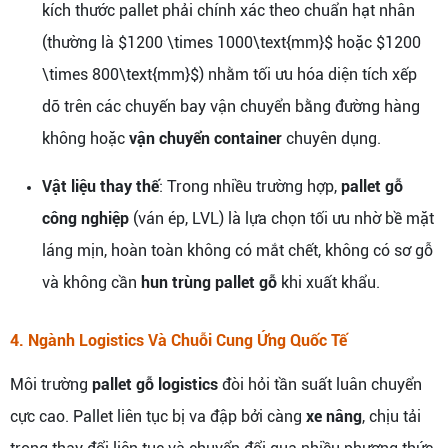
kích thước pallet phải chính xác theo chuẩn hạt nhân
(thường là $1200 \times 1000\text{mm}$ hoặc $1200
\times 800\text{mm}$) nhằm tối ưu hóa diện tích xếp
dỡ trên các chuyến bay vận chuyển bằng đường hàng
không hoặc
vận chuyển container
chuyên dụng.
Vật liệu thay thế
: Trong nhiều trường hợp,
pallet gỗ
công nghiệp
(ván ép, LVL) là lựa chọn tối ưu nhờ bề mặt
láng mịn, hoàn toàn không có mắt chết, không có sơ gỗ
và không cần
hun trùng pallet gỗ
khi xuất khẩu.
4. Ngành Logistics Và Chuỗi Cung Ứng Quốc Tế
Môi trường
pallet gỗ logistics
đòi hỏi tần suất luân chuyển
cực cao. Pallet liên tục bị va đập bởi càng
xe nâng
, chịu tải