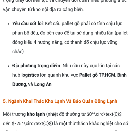
trọng thay đổi liên tục và chuyển đổi qua nhiều phương thức
vận chuyển từ kho nội địa ra cảng biển.
Yêu cầu cốt lõi
: Kết cấu pallet gỗ phải có tính chịu lực
phân bổ đều, độ bền cao để tái sử dụng nhiều lần (pallet
đóng kiểu 4 hướng nâng, có thanh đố chịu lực vững
chắc).
Địa phương trọng điểm
: Nhu cầu này cực lớn tại các
hub
logistics
lớn quanh khu vực
Pallet gỗ TP.HCM
,
Bình
Dương
, và
Long An
.
5. Ngành Khai Thác Kho Lạnh Và Bảo Quản Đông Lạnh
Môi trường
kho lạnh
(nhiệt độ thường từ $0^\circ\text{C}$
đến $-25^\circ\text{C}$) là một thử thách khắc nghiệt cho sớ