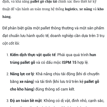
định, và khả năng
pallet gỗ chịu tải
chính xác theo thiết kế kỹ
thuật để vận hành an toàn trong hệ thống
logistics
,
xe nâng
và
kho
hàng
.
Để phân biệt giữa một pallet thông thường và một sản phẩm
đạt chuẩn lưu hành quốc tế, doanh nghiệp cần dựa trên 3 trụ
cột cốt lõi:
Kiểm dịch thực vật quốc tế
: Phải qua quá trình
hun
trùng pallet gỗ
và có dấu mộc
ISPM 15
hợp lệ.
Năng lực cơ lý
: Khả năng chịu tải động (khi di chuyển
bằng
xe nâng
) và tải tĩnh (khi lưu trữ trên kệ
pallet gỗ
cho kho hàng
) đúng thông số cam kết.
Độ an toàn bề mặt
: Không có dị vật, đinh nhô, cạnh sắc,