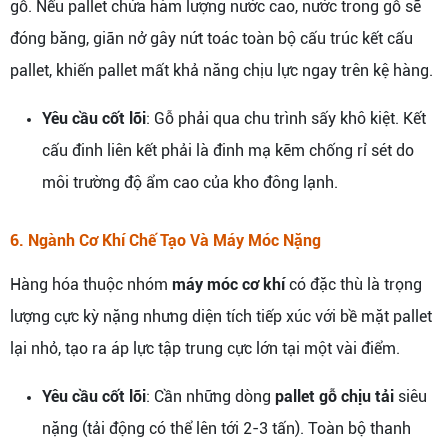
gỗ. Nếu pallet chứa hàm lượng nước cao, nước trong gỗ sẽ
đóng băng, giãn nở gây nứt toác toàn bộ cấu trúc kết cấu
pallet, khiến pallet mất khả năng chịu lực ngay trên kệ hàng.
Yêu cầu cốt lõi
: Gỗ phải qua chu trình sấy khô kiệt. Kết
cấu đinh liên kết phải là đinh mạ kẽm chống rỉ sét do
môi trường độ ẩm cao của kho đông lạnh.
6. Ngành Cơ Khí Chế Tạo Và Máy Móc Nặng
Hàng hóa thuộc nhóm
máy móc cơ khí
có đặc thù là trọng
lượng cực kỳ nặng nhưng diện tích tiếp xúc với bề mặt pallet
lại nhỏ, tạo ra áp lực tập trung cực lớn tại một vài điểm.
Yêu cầu cốt lõi
: Cần những dòng
pallet gỗ chịu tải
siêu
nặng (tải động có thể lên tới 2-3 tấn). Toàn bộ thanh