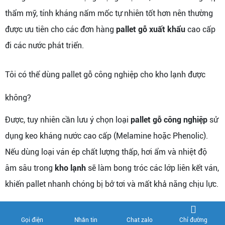
thẩm mỹ, tính kháng nấm mốc tự nhiên tốt hơn nên thường
được ưu tiên cho các đơn hàng
pallet gỗ xuất khẩu
cao cấp
đi các nước phát triển.
Tôi có thể dùng pallet gỗ công nghiệp cho kho lạnh được
không?
Được, tuy nhiên cần lưu ý chọn loại
pallet gỗ công nghiệp
sử
dụng keo kháng nước cao cấp (Melamine hoặc Phenolic).
Nếu dùng loại ván ép chất lượng thấp, hơi ẩm và nhiệt độ
âm sâu trong
kho lạnh
sẽ làm bong tróc các lớp liên kết ván,
khiến pallet nhanh chóng bị bở tơi và mất khả năng chịu lực.
Chi phí hun trùng HT cho một chiếc pallet gỗ xuất khẩu là
Chỉ đường
Gọi điện
Nhắn tin
Chat zalo