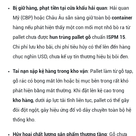
Bị giữ hàng, phạt tiền tại cửa khẩu hải quan
: Hải quan
Mỹ (CBP) hoặc Châu Âu sẵn sàng giữ toàn bộ
container
hàng nếu phát hiện thấy một con mối mọt nhỏ bò ra từ
pallet chưa được
hun trùng pallet gỗ
chuẩn
ISPM 15
.
Chi phí lưu kho bãi, chi phí tiêu hủy có thể lên đến hàng
chục nghìn USD, chưa kể uy tín thương hiệu bị bôi đen.
Tai nạn sập kệ hàng trong kho vận
: Pallet làm từ gỗ tạp,
gỗ rác có bọng mắt lớn hoặc bị mục bên trong rất khó
phát hiện bằng mắt thường. Khi đặt lên kệ cao trong
kho hàng
, dưới áp lực tải tĩnh liên tục, pallet có thể gãy
đôi đột ngột, gây hiệu ứng đổ vỡ dây chuyền toàn bộ hệ
thống kho.
Hủy hoại chất lượng sản phẩm thượng tầng
: Gỗ chưa