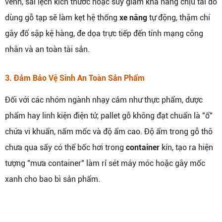
vênh, sai lệch kích thước hoặc suy giảm khả năng chịu tải do
dùng gỗ tạp sẽ làm kẹt hệ thống
xe nâng
tự động, thậm chí
gây đổ sập kệ hàng, đe dọa trực tiếp đến tính mạng công
nhân và an toàn tài sản.
3. Đảm Bảo Vệ Sinh An Toàn Sản Phẩm
Đối với các nhóm ngành nhạy cảm như thực phẩm, dược
phẩm hay linh kiện điện tử, pallet gỗ không đạt chuẩn là "ổ"
chứa vi khuẩn, nấm mốc và độ ẩm cao. Độ ẩm trong gỗ thô
chưa qua sấy có thể bốc hơi trong
container
kín, tạo ra hiện
tượng "mưa container" làm rỉ sét máy móc hoặc gây mốc
xanh cho bao bì sản phẩm.