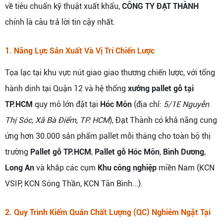
về tiêu chuẩn kỹ thuật xuất khẩu,
CÔNG TY ĐẠT THÀNH
chính là câu trả lời tin cậy nhất.
1. Năng Lực Sản Xuất Và Vị Trí Chiến Lược
Tọa lạc tại khu vực nút giao giao thương chiến lược, với tổng
hành dinh tại Quận 12 và hệ thống
xưởng pallet gỗ tại
TP.HCM
quy mô lớn đặt tại
Hóc Môn
(địa chỉ:
5/1E Nguyễn
Thị Sóc, Xã Bà Điểm, TP. HCM
), Đạt Thành có khả năng cung
ứng hơn 30.000 sản phẩm pallet mỗi tháng cho toàn bộ thị
trường
Pallet gỗ TP.HCM
,
Pallet gỗ Hóc Môn
,
Bình Dương
,
Long An
và khắp các cụm
Khu công nghiệp
miền Nam (KCN
VSIP, KCN Sóng Thần, KCN Tân Bình...).
2. Quy Trình Kiểm Quản Chất Lượng (QC) Nghiêm Ngặt Tại