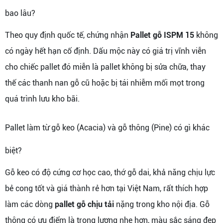
bao lâu?
Theo quy định quốc tế, chứng nhận
Pallet gỗ ISPM 15
không
có ngày hết hạn cố định. Dấu mộc này có giá trị vĩnh viễn
cho chiếc pallet đó miễn là pallet không bị sửa chữa, thay
thế các thanh nan gỗ cũ hoặc bị tái nhiễm mối mọt trong
quá trình lưu kho bãi.
Pallet làm từ gỗ keo (Acacia) và gỗ thông (Pine) có gì khác
biệt?
Gỗ keo có độ cứng cơ học cao, thớ gỗ dai, khả năng chịu lực
bẻ cong tốt và giá thành rẻ hơn tại Việt Nam, rất thích hợp
làm các dòng
pallet gỗ chịu tải
nặng trong kho nội địa. Gỗ
thông có ưu điểm là trọng lượng nhẹ hơn, màu sắc sáng đẹp