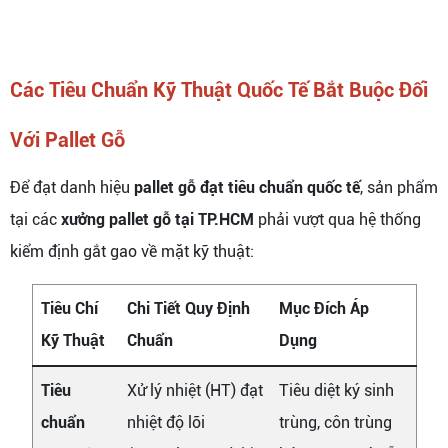
Các Tiêu Chuẩn Kỹ Thuật Quốc Tế Bắt Buộc Đối
Với Pallet Gỗ
Để đạt danh hiệu
pallet gỗ đạt tiêu chuẩn quốc tế
, sản phẩm
tại các
xưởng pallet gỗ tại TP.HCM
phải vượt qua hệ thống
kiểm định gắt gao về mặt kỹ thuật:
Tiêu Chí
Chi Tiết Quy Định
Mục Đích Áp
Kỹ Thuật
Chuẩn
Dụng
Tiêu
Xử lý nhiệt (HT) đạt
Tiêu diệt ký sinh
chuẩn
nhiệt độ lõi
trùng, côn trùng