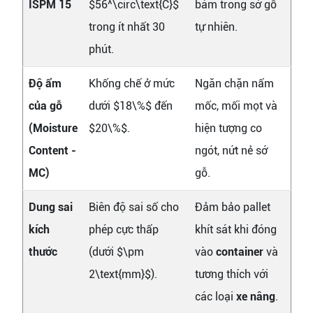
ISPM 15
$56^\circ\text{C}$
bám trong sớ gỗ
trong ít nhất 30
tự nhiên.
phút.
Độ ẩm
Khống chế ở mức
Ngăn chặn nấm
của gỗ
dưới $18\%$ đến
mốc, mối mọt và
(Moisture
$20\%$.
hiện tượng co
Content -
ngót, nứt nẻ sớ
MC)
gỗ.
Dung sai
Biên độ sai số cho
Đảm bảo pallet
kích
phép cực thấp
khít sát khi đóng
thước
(dưới $\pm
vào
container
và
2\text{mm}$).
tương thích với
các loại
xe nâng
.