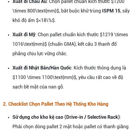
Xuất đi Châu Âu
: Chọn pallet chuẩn kích thước $1200
\times 800\text{mm}$, bắt buộc khử trùng
ISPM 15
, sấy
khô độ ẩm $<18\%$.
Xuất đi Mỹ
: Chọn pallet chuẩn kích thước $1219 \times
1016\text{mm}$ (chuẩn GMA), kết cấu 3 thanh đố
phẳng chịu lực vững chắc.
Xuất đi Nhật Bản/Hàn Quốc
: Kích thước thông dụng là
$1100 \times 1100\text{mm}$, yêu cầu rất cao về độ
sạch bề mặt của nan gỗ.
2. Checklist Chọn Pallet Theo Hệ Thống Kho Hàng
Sử dụng cho kho kệ cao (Drive-in / Selective Rack)
:
Phải chọn dòng pallet 2 mặt hoặc pallet có thanh giằng