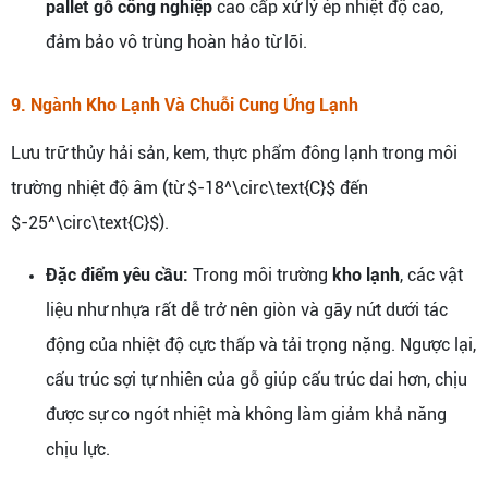
pallet gỗ công nghiệp
cao cấp xử lý ép nhiệt độ cao,
đảm bảo vô trùng hoàn hảo từ lõi.
9. Ngành Kho Lạnh Và Chuỗi Cung Ứng Lạnh
Lưu trữ thủy hải sản, kem, thực phẩm đông lạnh trong môi
trường nhiệt độ âm (từ $-18^\circ\text{C}$ đến
$-25^\circ\text{C}$).
Đặc điểm yêu cầu:
Trong môi trường
kho lạnh
, các vật
liệu như nhựa rất dễ trở nên giòn và gãy nứt dưới tác
động của nhiệt độ cực thấp và tải trọng nặng. Ngược lại,
cấu trúc sợi tự nhiên của gỗ giúp cấu trúc dai hơn, chịu
được sự co ngót nhiệt mà không làm giảm khả năng
chịu lực.