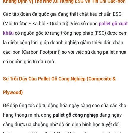
Khẳng Định Vị Thế Nhờ Xu Hướng ESG Và Tín Chỉ Các-bon
Các tập đoàn đa quốc gia đang thắt chặt tiêu chuẩn ESG
(Môi trường - Xã hội - Quản trị). Việc sử dụng
pallet gỗ xuất
khẩu
có nguồn gốc từ rừng trồng hợp pháp (FSC) được xem
là điểm cộng lớn, giúp doanh nghiệp giảm thiểu dấu chân
các-bon (Carbon Footprint) so với việc sử dụng pallet nhựa
có nguồn gốc từ dầu mỏ.
Sự Trỗi Dậy Của Pallet Gỗ Công Nghiệp (Composite &
Plywood)
Để đáp ứng tốc độ tự động hóa ngày càng cao của các kho
hàng thông minh, dòng
pallet gỗ công nghiệp
đang ngày
càng được ưa chuộng nhờ độ ổn định hình học tuyệt đối,