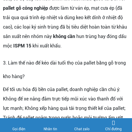
pallet gỗ công nghiệp
được làm từ ván ép, mạt cưa ép (đã
trải qua quá trình ép nhiệt và dùng keo kết dính ở nhiệt độ
cao), các loại ký sinh trùng đã bị tiêu diệt hoàn toàn từ khâu
sản xuất nên nhóm này
không cần
hun trùng hay đóng dấu
mộc
ISPM 15
khi xuất khẩu.
3. Làm thế nào để kéo dài tuổi thọ của pallet bằng gỗ trong
kho hàng?
Để tối ưu hóa độ bền của pallet, doanh nghiệp cần chú ý:
Không để xe nâng đâm trực tiếp mũi xúc vào thanh đố với
lực mạnh; Không xếp hàng quá tải trọng thiết kế của pallet;
Tránh để pallet ngâm trong nước hoặc môi trường ẩm ướt
quá lâu nếu không có mái che; Khi xếp chồng pallet trống,
Chỉ đường
Gọi điện
Nhắn tin
Chat zalo