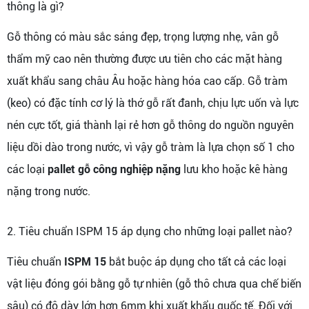
thông là gì?
Gỗ thông có màu sắc sáng đẹp, trọng lượng nhẹ, vân gỗ
thẩm mỹ cao nên thường được ưu tiên cho các mặt hàng
xuất khẩu sang châu Âu hoặc hàng hóa cao cấp. Gỗ tràm
(keo) có đặc tính cơ lý là thớ gỗ rất đanh, chịu lực uốn và lực
nén cực tốt, giá thành lại rẻ hơn gỗ thông do nguồn nguyên
liệu dồi dào trong nước, vì vậy gỗ tràm là lựa chọn số 1 cho
các loại
pallet gỗ công nghiệp nặng
lưu kho hoặc kê hàng
nặng trong nước.
2. Tiêu chuẩn ISPM 15 áp dụng cho những loại pallet nào?
Tiêu chuẩn
ISPM 15
bắt buộc áp dụng cho tất cả các loại
vật liệu đóng gói bằng gỗ tự nhiên (gỗ thô chưa qua chế biến
sâu) có độ dày lớn hơn 6mm khi xuất khẩu quốc tế. Đối với