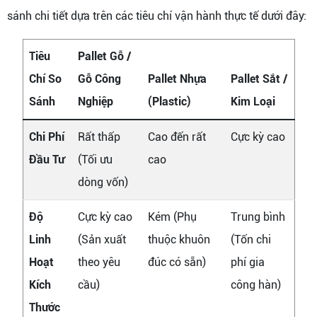
sánh chi tiết dựa trên các tiêu chí vận hành thực tế dưới đây:
Tiêu
Pallet Gỗ /
Chí So
Gỗ Công
Pallet Nhựa
Pallet Sắt /
Sánh
Nghiệp
(Plastic)
Kim Loại
Chi Phí
Rất thấp
Cao đến rất
Cực kỳ cao
Đầu Tư
(Tối ưu
cao
dòng vốn)
Độ
Cực kỳ cao
Kém (Phụ
Trung bình
Linh
(Sản xuất
thuộc khuôn
(Tốn chi
Hoạt
theo yêu
đúc có sẵn)
phí gia
Kích
cầu)
công hàn)
Thước