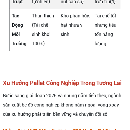
Trượt
tự nhiên)
nút cao su)
trơn trượt)
Tác
Thân thiện
Khó phân hủy,
Tái chế tốt
Động
(Tái chế
hạt nhựa vi
nhưng tiêu
Môi
sinh khối
sinh
tốn năng
Trường
100%)
lượng
Xu Hướng Pallet Công Nghiệp Trong Tương Lai
Bước sang giai đoạn 2026 và những năm tiếp theo, ngành
sản xuất bệ đỡ công nghiệp không nằm ngoài vòng xoáy
của xu hướng phát triển bền vững và chuyển đổi số: