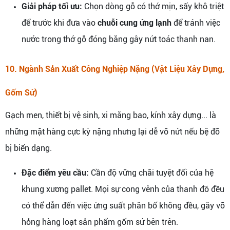
Giải pháp tối ưu:
Chọn dòng gỗ có thớ mịn, sấy khô triệt
để trước khi đưa vào
chuỗi cung ứng lạnh
để tránh việc
nước trong thớ gỗ đóng băng gây nứt toác thanh nan.
10. Ngành Sản Xuất Công Nghiệp Nặng (Vật Liệu Xây Dựng,
Gốm Sứ)
Gạch men, thiết bị vệ sinh, xi măng bao, kính xây dựng... là
những mặt hàng cực kỳ nặng nhưng lại dễ vỡ nứt nếu bệ đỡ
bị biến dạng.
Đặc điểm yêu cầu:
Cần độ vững chãi tuyệt đối của hệ
khung xương pallet. Mọi sự cong vênh của thanh đỡ đều
có thể dẫn đến việc ứng suất phân bố không đều, gây vỡ
hỏng hàng loạt sản phẩm gốm sứ bên trên.