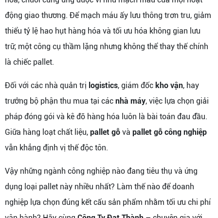
động giao thương. Để mạch máu ấy lưu thông trơn tru, giảm
thiểu tỷ lệ hao hụt hàng hóa và tối ưu hóa không gian lưu
trữ, một công cụ thầm lặng nhưng không thể thay thế chính
là chiếc pallet.
Đối với các nhà quản trị
logistics
, giám đốc
kho vận
, hay
trưởng bộ phận thu mua tại các
nhà máy
, việc lựa chọn giải
pháp đóng gói và kê đỡ hàng hóa luôn là bài toán đau đầu.
Giữa hàng loạt chất liệu,
pallet gỗ
và
pallet gỗ công nghiệp
vẫn khẳng định vị thế độc tôn.
Vậy những ngành công nghiệp nào đang tiêu thụ và ứng
dụng loại pallet này nhiều nhất? Làm thế nào để doanh
nghiệp lựa chọn đúng kết cấu sản phẩm nhằm tối ưu chi phí
vận hành? Hãy cùng
Công Ty Đạt Thành
– chuyên gia với