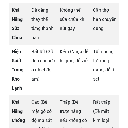
Khả
Dễ dàng
Không thể
Cần thợ
Năng
thay thế
sửa chữa khi
hàn chuyên
Sửa
từng thanh
nứt gãy
dụng
Chữa
nan
Hiệu
Rất tốt (Gỗ
Kém (Nhựa dễ
Tốt nhưng
Suất
dẻo dai hơn
bị giòn, dễ vỡ)
tự trọng
Trong
ở nhiệt độ
nặng, dễ rỉ
Kho
âm)
sét
Lạnh
Khả
Cao (Bề
Thấp (Dễ
Rất thấp
Năng
mặt gỗ có
trượt hàng
(Bề mặt
Chống
độ ma sát
nếu không có
kim loại