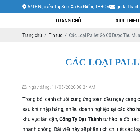
5/1E Nguyễn Thị Sóc, Xã Bà Điểm, TPHCM
godatthan
TRANG CHỦ
GIỚI THIỆU
Trang chủ
Tin tức
Các Loại Pallet Gỗ Cũ Được Thu Mua
CÁC LOẠI PALL
Ngày đăng: 11/05/2026 08:24 AM
Trong bối cảnh chuỗi cung ứng toàn cầu ngày càng chú
sau khi nhập hàng, nhiều doanh nghiệp tại các
kho h
khu vực lân cận,
Công Ty Đạt Thành
tự hào là đối tá
nhanh chóng. Bài viết này sẽ phân tích chi tiết các lo