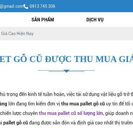
h@gmail.com
0913 745 306
SẢN PHẨM
DỊCH VỤ
 Giá Cao Hiện Nay
ET GỖ CŨ ĐƯỢC THU MUA GI
 trọng đến kinh tế tuần hoàn, việc tái sử dụng vật liệu gỗ trở t
àng
lớn đang tìm kiếm đơn vị
thu mua pallet gỗ cũ
uy tín để tối
c chiến lược chuyên
thu mua pallet cũ số lượng lớn
, giúp doanh n
ại
pallet gỗ cũ
đang được săn đón và định giá cao nhất thị trườn