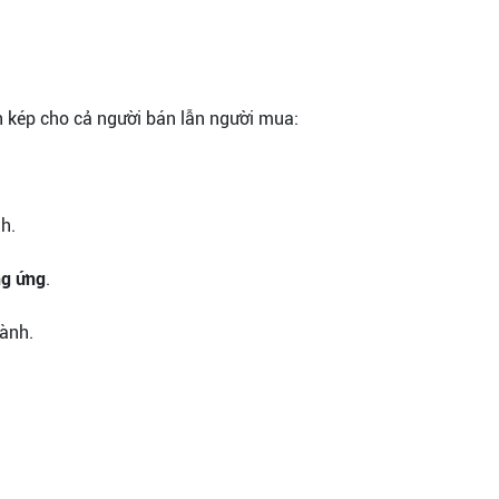
h kép cho cả người bán lẫn người mua:
h.
ng ứng
.
ành.