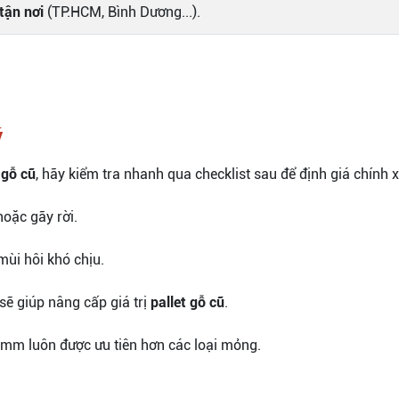
tận nơi
(TP.HCM, Bình Dương...).
ý
 gỗ cũ
, hãy kiểm tra nhanh qua checklist sau để định giá chính x
oặc gãy rời.
ùi hôi khó chịu.
ẽ giúp nâng cấp giá trị
pallet gỗ cũ
.
m luôn được ưu tiên hơn các loại mỏng.