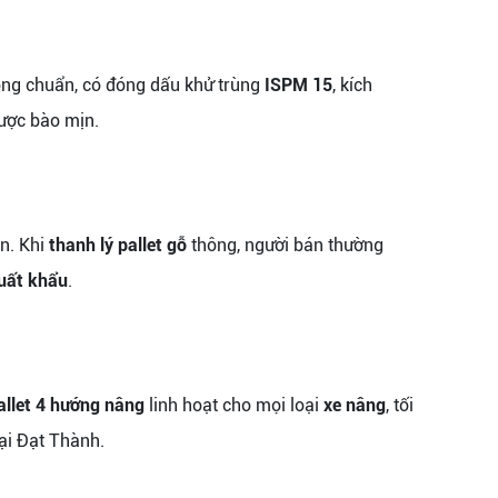
ông chuẩn, có đóng dấu khử trùng
ISPM 15
, kích
ược bào mịn.
n. Khi
thanh lý pallet gỗ
thông, người bán thường
xuất khẩu
.
allet 4 hướng nâng
linh hoạt cho mọi loại
xe nâng
, tối
ại Đạt Thành.