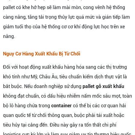
pallet có khe hở hẹp sẽ làm mài mòn, cong vênh hệ thống
càng nâng, tăng tải trọng thủy lực quá mức và gián tiếp làm
giảm tuổi thọ của hệ thống cơ cơ khí động lực học trên xe
nâng.
Nguy Cơ Hàng Xuất Khẩu Bị Từ Chối
Đối với hoạt động xuất khẩu hàng hóa sang các thị trường
khó tính như Mỹ, Châu Âu, tiêu chuẩn kiểm dịch thực vật là
bắt buộc. Nếu doanh nghiệp sử dụng
pallet gỗ xuất khẩu
không đạt chuẩn, có dấu hiệu nhiễm nấm mốc sâu mọt, toàn
bộ lô hàng chứa trong
container
có thể bị các cơ quan hải
quan quốc tế từ chối thông quan, buộc phải tái xuất hoặc
tiêu hủy tại cảng đến. Điều này gây ra tổn thất chi phí
logistics cực kỳ lớn và làm suy giảm uy tín thương hiệu quốc