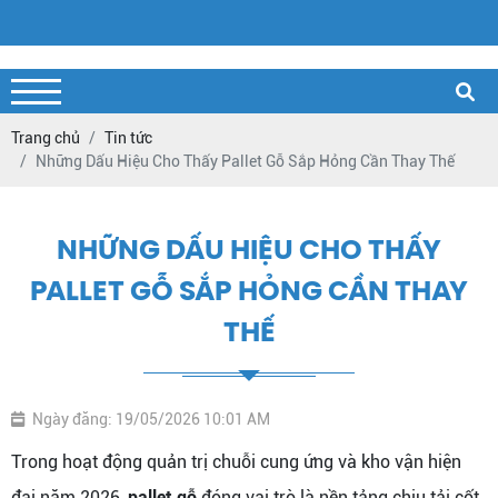
Trang chủ
Tin tức
Những Dấu Hiệu Cho Thấy Pallet Gỗ Sắp Hỏng Cần Thay Thế
NHỮNG DẤU HIỆU CHO THẤY
PALLET GỖ SẮP HỎNG CẦN THAY
THẾ
Ngày đăng: 19/05/2026 10:01 AM
Trong hoạt động quản trị chuỗi cung ứng và kho vận hiện
đại năm 2026,
pallet gỗ
đóng vai trò là nền tảng chịu tải cốt