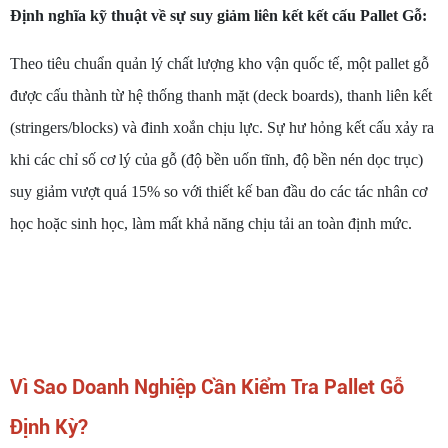
Định nghĩa kỹ thuật về sự suy giảm liên kết kết cấu Pallet Gỗ:
Theo tiêu chuẩn quản lý chất lượng kho vận quốc tế, một pallet gỗ
được cấu thành từ hệ thống thanh mặt (deck boards), thanh liên kết
(stringers/blocks) và đinh xoắn chịu lực. Sự hư hỏng kết cấu xảy ra
khi các chỉ số cơ lý của gỗ (độ bền uốn tĩnh, độ bền nén dọc trục)
suy giảm vượt quá 15% so với thiết kế ban đầu do các tác nhân cơ
học hoặc sinh học, làm mất khả năng chịu tải an toàn định mức.
Vì Sao Doanh Nghiệp Cần Kiểm Tra Pallet Gỗ
Định Kỳ?