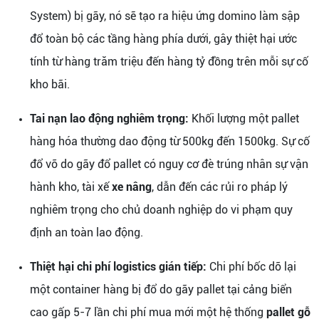
System) bị gãy, nó sẽ tạo ra hiệu ứng domino làm sập
đổ toàn bộ các tầng hàng phía dưới, gây thiệt hại ước
tính từ hàng trăm triệu đến hàng tỷ đồng trên mỗi sự cố
kho bãi.
Tai nạn lao động nghiêm trọng:
Khối lượng một pallet
hàng hóa thường dao động từ 500kg đến 1500kg. Sự cố
đổ vỡ do gãy đổ pallet có nguy cơ đè trúng nhân sự vận
hành kho, tài xế
xe nâng
, dẫn đến các rủi ro pháp lý
nghiêm trọng cho chủ doanh nghiệp do vi phạm quy
định an toàn lao động.
Thiệt hại chi phí logistics gián tiếp:
Chi phí bốc dỡ lại
một container hàng bị đổ do gãy pallet tại cảng biển
cao gấp 5-7 lần chi phí mua mới một hệ thống
pallet gỗ