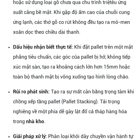
hoặc sử dụng loại gỗ chưa qua chu trình triệtêu ứng
suất căng bề mặt. Khi gặp độ ẩm cao của chuỗi cung
ứng lạnh, các thớ gỗ co rút không đều tạo ra mô-men
xoắn dọc theo chiều dài thanh.
Dấu hiệu nhận biết thực tế:
Khi đặt pallet trên một mặt
phẳng tiêu chuẩn, các góc của pallet bị hở, không tiếp
xúc mặt sàn, tạo ra khoảng cách lớn hơn 15mm hoặc
toàn bộ thanh mặt bị võng xuống tạo hình lòng chảo.
Rủi ro phát sinh:
Tạo ra sự mất cân bằng trọng tâm khi
chồng xếp tầng pallet (Pallet Stacking). Tải trọng
nghiêng về một phía dễ gây lật đổ cả tháp hàng hóa
trong
nhà kho
.
Giải pháp xử lý:
Phân loại khỏi dây chuyền vận hành tự