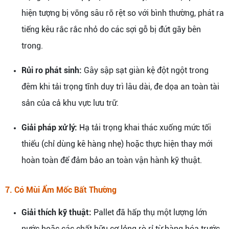
hiện tượng bị võng sâu rõ rệt so với bình thường, phát ra
tiếng kêu rắc rắc nhỏ do các sợi gỗ bị đứt gãy bên
trong.
Rủi ro phát sinh:
Gây sập sạt giàn kệ đột ngột trong
đêm khi tải trọng tĩnh duy trì lâu dài, đe dọa an toàn tài
sản của cả khu vực lưu trữ.
Giải pháp xử lý:
Hạ tải trọng khai thác xuống mức tối
thiểu (chỉ dùng kê hàng nhẹ) hoặc thực hiện thay mới
hoàn toàn để đảm bảo an toàn vận hành kỹ thuật.
7. Có Mùi Ẩm Mốc Bất Thường
Giải thích kỹ thuật:
Pallet đã hấp thụ một lượng lớn
nước hoặc các chất hữu cơ lỏng rò rỉ từ hàng hóa trước