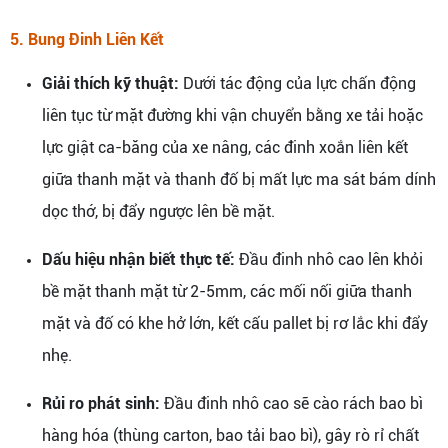
5. Bung Đinh Liên Kết
Giải thích kỹ thuật:
Dưới tác động của lực chấn động
liên tục từ mặt đường khi vận chuyển bằng xe tải hoặc
lực giật ca-băng của xe nâng, các đinh xoắn liên kết
giữa thanh mặt và thanh đố bị mất lực ma sát bám dính
dọc thớ, bị đẩy ngược lên bề mặt.
Dấu hiệu nhận biết thực tế:
Đầu đinh nhô cao lên khỏi
bề mặt thanh mặt từ 2-5mm, các mối nối giữa thanh
mặt và đố có khe hở lớn, kết cấu pallet bị rơ lắc khi đẩy
nhẹ.
Rủi ro phát sinh:
Đầu đinh nhô cao sẽ cào rách bao bì
hàng hóa (thùng carton, bao tải bao bì), gây rò rỉ chất