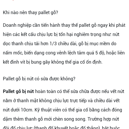
Khi nào nên thay pallet gỗ?
Doanh nghiệp cần tiến hành thay thế pallet gỗ ngay khi phát
hiện các kết cấu chịu lực bị tổn hại nghiêm trọng như: nứt
dọc thanh chịu tải hơn 1/3 chiều dài, gỗ bị mục mềm do
nấm mốc, biến dạng cong vênh lệch tâm quá 5 độ, hoặc liên
kết đinh vít bị bung gãy không thể gia cố ổn định.
Pallet gỗ bị nứt có sửa được không?
Pallet gỗ bị nứt
hoàn toàn có thể sửa chữa được nếu vết nứt
nằm ở thanh mặt không chịu lực trực tiếp và chiều dài vết
nứt dưới 10cm. Kỹ thuật viên có thể gia cố bằng cách đóng
dặm thêm thanh gỗ mới chèn song song. Trường hợp nứt
đôi đố chịu lực (thanh đố khuyết hoặc đố thẳng), bắt buộc