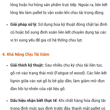
lỏng hoặc hư hỏng sản phẩm trực tiếp. Ngoài ra, liên kết
lỏng lẻo làm pallet bị vặn xoắn khi chịu tải trọng động.
Giải pháp xử lý:
Sử dụng búa kỹ thuật đóng chặt lại đinh
cũ hoặc bổ sung đinh xoắn liên kết chuyên dụng tại các
vị trí xung yếu để gia cố hệ thống chịu lực.
6. Khả Năng Chịu Tải Giảm
Giải thích kỹ thuật:
Sau nhiều chu kỳ chịu tải liên tục,
gỗ rơi vào trạng thái mỏi (Fatigue of wood). Các liên kết
lignin giữa các sợi gỗ bị bẻ gãy dần, làm giảm mô-đun
đàn hồi tự nhiên của vật liệu gỗ.
Dấu hiệu nhận biết thực tế:
Khi chất hàng hóa đúng tải
trọng định mức quy định trước đây, thanh mặt pallet có