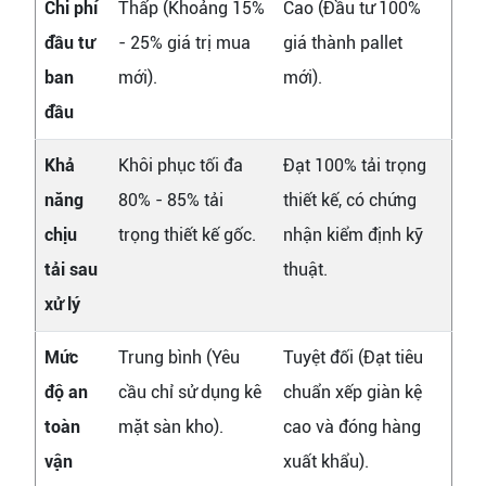
Chi phí
Thấp (Khoảng 15%
Cao (Đầu tư 100%
đầu tư
- 25% giá trị mua
giá thành pallet
ban
mới).
mới).
đầu
Khả
Khôi phục tối đa
Đạt 100% tải trọng
năng
80% - 85% tải
thiết kế, có chứng
chịu
trọng thiết kế gốc.
nhận kiểm định kỹ
tải sau
thuật.
xử lý
Mức
Trung bình (Yêu
Tuyệt đối (Đạt tiêu
độ an
cầu chỉ sử dụng kê
chuẩn xếp giàn kệ
toàn
mặt sàn kho).
cao và đóng hàng
vận
xuất khẩu).