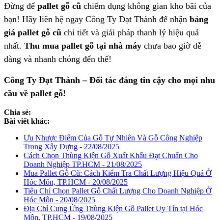
Đừng để
pallet gỗ cũ
chiếm dụng không gian kho bãi của
bạn! Hãy liên hệ ngay Công Ty Đạt Thành để nhận
bảng
giá pallet gỗ cũ
chi tiết và giải pháp thanh lý hiệu quả
nhất.
Thu mua pallet gỗ tại nhà máy
chưa bao giờ dễ
dàng và nhanh chóng đến thế!
Công Ty Đạt Thành – Đối tác đáng tin cậy cho mọi nhu
cầu về pallet gỗ!
Chia sẻ:
Bài viết khác:
Ưu Nhược Điểm Của Gỗ Tự Nhiên Và Gỗ Công Nghiệp
Trong Xây Dựng - 22/08/2025
Cách Chọn Thùng Kiện Gỗ Xuất Khẩu Đạt Chuẩn Cho
Doanh Nghiệp TP.HCM - 21/08/2025
Mua Pallet Gỗ Cũ: Cách Kiểm Tra Chất Lượng Hiệu Quả Ở
Hóc Môn, TP.HCM - 20/08/2025
Tiêu Chí Chọn Pallet Gỗ Chất Lượng Cho Doanh Nghiệp Ở
Hóc Môn - 20/08/2025
Địa Chỉ Cung Ứng Thùng Kiện Gỗ Pallet Uy Tín tại Hóc
Môn, TP.HCM - 19/08/2025