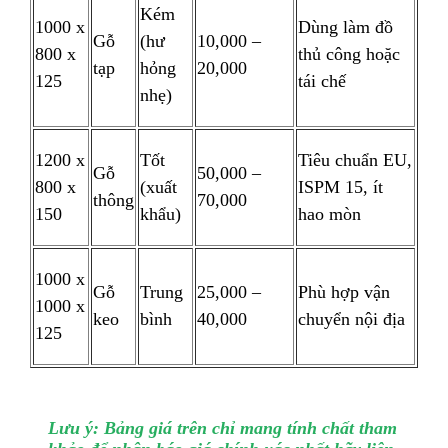
Kém
1000 x
Dùng làm đồ
Gỗ
(hư
10,000 –
800 x
thủ công hoặc
tạp
hỏng
20,000
125
tái chế
nhẹ)
1200 x
Tốt
Tiêu chuẩn EU,
Gỗ
50,000 –
800 x
(xuất
ISPM 15, ít
thông
70,000
150
khẩu)
hao mòn
1000 x
Gỗ
Trung
25,000 –
Phù hợp vận
1000 x
keo
bình
40,000
chuyển nội địa
125
Lưu ý: Bảng giá trên chỉ mang tính chất tham