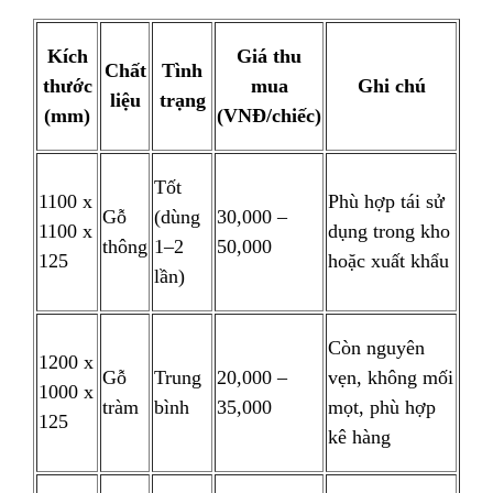
Kích
Giá thu
Chất
Tình
thước
mua
Ghi chú
liệu
trạng
(mm)
(VNĐ/chiếc)
Tốt
1100 x
Phù hợp tái sử
Gỗ
(dùng
30,000 –
1100 x
dụng trong kho
thông
1–2
50,000
125
hoặc xuất khẩu
lần)
Còn nguyên
1200 x
Gỗ
Trung
20,000 –
vẹn, không mối
1000 x
tràm
bình
35,000
mọt, phù hợp
125
kê hàng