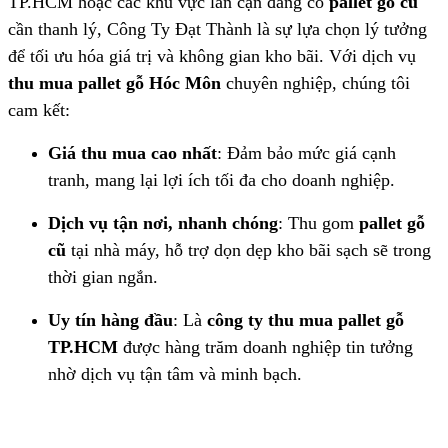
TP.HCM hoặc các khu vực lân cận đang có
pallet gỗ cũ
cần thanh lý, Công Ty Đạt Thành là sự lựa chọn lý tưởng
để tối ưu hóa giá trị và không gian kho bãi. Với dịch vụ
thu mua pallet gỗ Hóc Môn
chuyên nghiệp, chúng tôi
cam kết:
Giá thu mua cao nhất
: Đảm bảo mức giá cạnh
tranh, mang lại lợi ích tối đa cho doanh nghiệp.
Dịch vụ tận nơi, nhanh chóng
: Thu gom
pallet gỗ
cũ
tại nhà máy, hỗ trợ dọn dẹp kho bãi sạch sẽ trong
thời gian ngắn.
Uy tín hàng đầu
: Là
công ty thu mua pallet gỗ
TP.HCM
được hàng trăm doanh nghiệp tin tưởng
nhờ dịch vụ tận tâm và minh bạch.