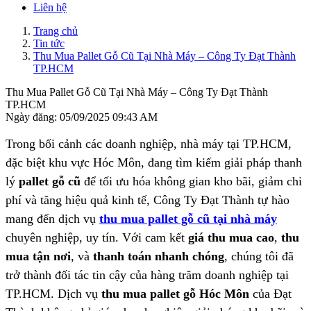
Liên hệ
Trang chủ
Tin tức
Thu Mua Pallet Gỗ Cũ Tại Nhà Máy – Công Ty Đạt Thành
TP.HCM
Thu Mua Pallet Gỗ Cũ Tại Nhà Máy – Công Ty Đạt Thành
TP.HCM
Ngày đăng: 05/09/2025 09:43 AM
Trong bối cảnh các doanh nghiệp, nhà máy tại TP.HCM,
đặc biệt khu vực Hóc Môn, đang tìm kiếm giải pháp thanh
lý
pallet gỗ cũ
để tối ưu hóa không gian kho bãi, giảm chi
phí và tăng hiệu quả kinh tế, Công Ty Đạt Thành tự hào
mang đến dịch vụ
thu mua pallet gỗ cũ tại nhà máy
chuyên nghiệp, uy tín. Với cam kết
giá thu mua cao
,
thu
mua tận nơi
, và
thanh toán nhanh chóng
, chúng tôi đã
trở thành đối tác tin cậy của hàng trăm doanh nghiệp tại
TP.HCM. Dịch vụ
thu mua pallet gỗ Hóc Môn
của Đạt