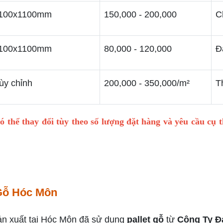
100x1100mm
150,000 - 200,000
C
100x1100mm
80,000 - 120,000
Đ
ùy chỉnh
200,000 - 350,000/m²
T
có thể thay đổi tùy theo số lượng đặt hàng và yêu cầu cụ
 Gỗ Hóc Môn
ản xuất tại Hóc Môn đã sử dụng
pallet gỗ
từ
Công Ty Đ