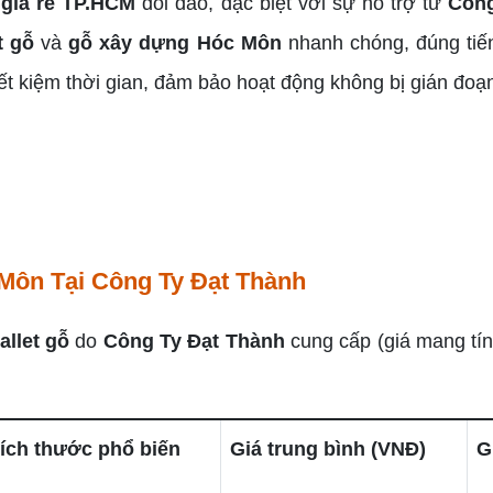
 giá rẻ TP.HCM
dồi dào, đặc biệt với sự hỗ trợ từ
Công
t gỗ
và
gỗ xây dựng Hóc Môn
nhanh chóng, đúng tiến
ết kiệm thời gian, đảm bảo hoạt động không bị gián đoạ
Môn Tại Công Ty Đạt Thành
allet gỗ
do
Công Ty Đạt Thành
cung cấp (giá mang tín
ích thước phổ biến
Giá trung bình (VNĐ)
G