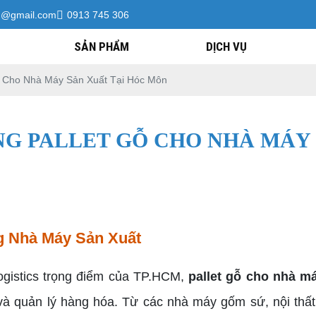
h@gmail.com
0913 745 306
SẢN PHẨM
DỊCH VỤ
ỗ Cho Nhà Máy Sản Xuất Tại Hóc Môn
ỤNG PALLET GỖ CHO NHÀ MÁY
ng Nhà Máy Sản Xuất
ogistics trọng điểm của TP.HCM,
pallet gỗ cho nhà m
ữ và quản lý hàng hóa. Từ các nhà máy gốm sứ, nội th