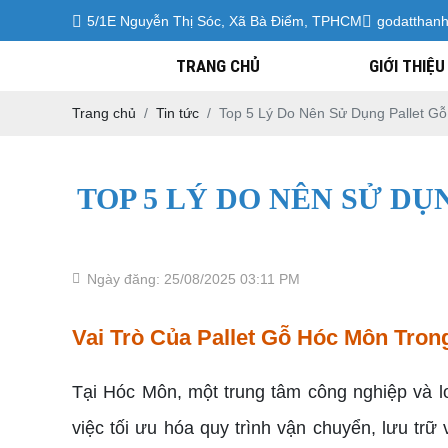
5/1E Nguyễn Thị Sóc, Xã Bà Điểm, TPHCM
godatthan
TRANG CHỦ
GIỚI THIỆU
Trang chủ
Tin tức
Top 5 Lý Do Nên Sử Dụng Pallet G
TOP 5 LÝ DO NÊN SỬ D
Ngày đăng: 25/08/2025 03:11 PM
Vai Trò Của Pallet Gỗ Hóc Môn Tro
Tại Hóc Môn, một trung tâm công nghiệp và l
việc tối ưu hóa quy trình vận chuyển, lưu tr