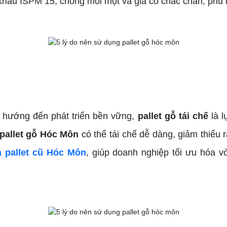
 khẩu ISPM 15, chống mối mọt và gia cố chắc chắn, phù
n hướng đến phát triển bền vững,
pallet gỗ tái chế
là l
pallet gỗ Hóc Môn
có thể tái chế dễ dàng, giảm thiểu r
 pallet cũ Hóc Môn
, giúp doanh nghiệp tối ưu hóa 