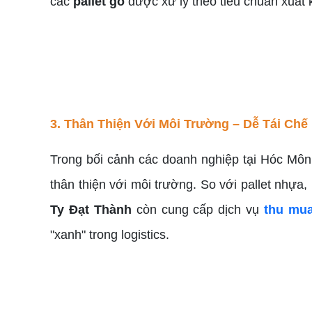
các
pallet gỗ
được xử lý theo tiêu chuẩn xuất
3. Thân Thiện Với Môi Trường – Dễ Tái Chế
Trong bối cảnh các doanh nghiệp tại Hóc Mô
thân thiện với môi trường. So với pallet nhựa,
Ty Đạt Thành
còn cung cấp dịch vụ
thu mua
"xanh" trong logistics.