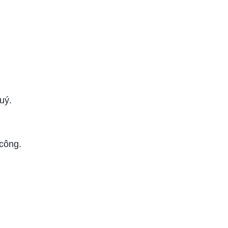
uý.
 công.