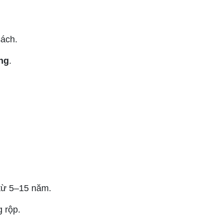
sách.
ng
.
từ 5–15 năm.
 rộp.