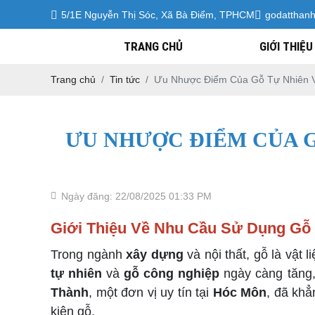
5/1E Nguyễn Thị Sóc, Xã Bà Điểm, TPHCM
godatthan
TRANG CHỦ
GIỚI THIỆU
Trang chủ
Tin tức
Ưu Nhược Điểm Của Gỗ Tự Nhiên 
ƯU NHƯỢC ĐIỂM CỦA G
Ngày đăng: 22/08/2025 01:33 PM
Giới Thiệu Về Nhu Cầu Sử Dụng Gỗ 
Trong ngành
xây dựng
và nội thất, gỗ là vật 
tự nhiên
và
gỗ công nghiệp
ngày càng tăng,
Thành
, một đơn vị uy tín tại
Hóc Môn
, đã khẳ
kiện gỗ.