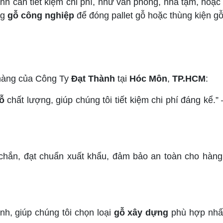
ình cần tiết kiệm chi phí, như văn phòng, nhà tạm, hoặ
ng
gỗ công nghiệp
để đóng pallet gỗ hoặc thùng kiện gỗ 
 hàng của Công Ty
Đạt Thành
tại
Hóc Môn
,
TP.HCM
:
gỗ
chất lượng, giúp chúng tôi tiết kiệm chi phí đáng kể
chắn, đạt chuẩn xuất khẩu, đảm bảo an toàn cho hàng 
ình, giúp chúng tôi chọn loại
gỗ xây dựng
phù hợp nhất