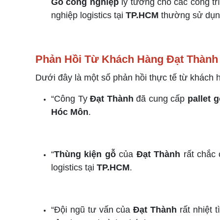
Gỗ công nghiệp
lý tưởng cho các công tr
nghiệp logistics tại
TP.HCM
thường sử dụ
Phản Hồi Từ Khách Hàng Đạt Thành
Dưới đây là một số phản hồi thực tế từ khách
“Công Ty
Đạt Thành
đã cung cấp
pallet 
Hóc Môn
.
“
Thùng kiện gỗ
của
Đạt Thành
rất chắc 
logistics tại
TP.HCM
.
“Đội ngũ tư vấn của
Đạt Thành
rất nhiệt t