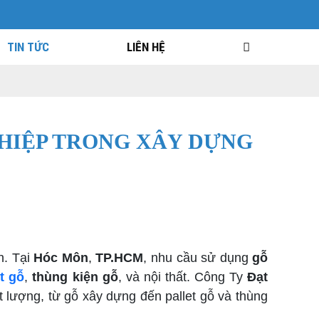
TIN TỨC
LIÊN HỆ
GHIỆP TRONG XÂY DỰNG
n. Tại
Hóc Môn
,
TP.HCM
, nhu cầu sử dụng
gỗ
et gỗ
,
thùng kiện gỗ
, và nội thất. Công Ty
Đạt
t lượng, từ gỗ xây dựng đến pallet gỗ và thùng