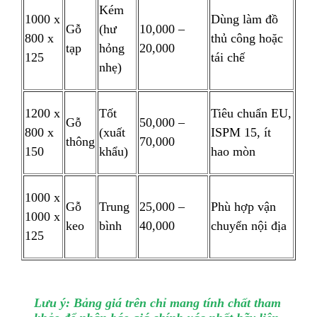
Kém
1000 x
Dùng làm đồ
Gỗ
(hư
10,000 –
800 x
thủ công hoặc
tạp
hỏng
20,000
125
tái chế
nhẹ)
1200 x
Tốt
Tiêu chuẩn EU,
Gỗ
50,000 –
800 x
(xuất
ISPM 15, ít
thông
70,000
150
khẩu)
hao mòn
1000 x
Gỗ
Trung
25,000 –
Phù hợp vận
1000 x
keo
bình
40,000
chuyển nội địa
125
Lưu ý: Bảng giá trên chỉ mang tính chất tham