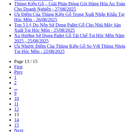
Thùng Kiện Gỗ – Giải Pháp Đóng Gói Hàng Hóa An Toàn
Cho Doanh Nghiệp - 27/08/2025
Ưu Điểm Của Thùng Kiện Gỗ Trong Xuất Nhập Khẩu Tại
Hóc Môn - 26/08/2025
Top 5 Lý Do Nên Sử Dụng Pallet Gỗ Cho Nhà Máy Sản
Xuất Tại Hóc Môn - 25/08/2025
Xu Hướng Sử Dụng Pallet Gỗ Tái Chế Tại Hóc Môn Năm
2025 - 25/08/2025
Ưu Nhược Điểm Của Thùng Kiện Gỗ So Với Thùng Nhựa
Tại Hóc Môn - 22/08/2025
Page 13 / 15
First
Prev
1
2
...
9
10
11
12
13
14
15
Next