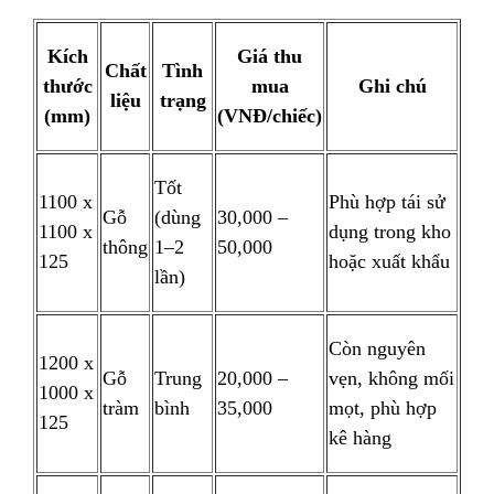
Kích
Giá thu
Chất
Tình
thước
mua
Ghi chú
liệu
trạng
(mm)
(VNĐ/chiếc)
Tốt
1100 x
Phù hợp tái sử
Gỗ
(dùng
30,000 –
1100 x
dụng trong kho
thông
1–2
50,000
125
hoặc xuất khẩu
lần)
Còn nguyên
1200 x
Gỗ
Trung
20,000 –
vẹn, không mối
1000 x
tràm
bình
35,000
mọt, phù hợp
125
kê hàng