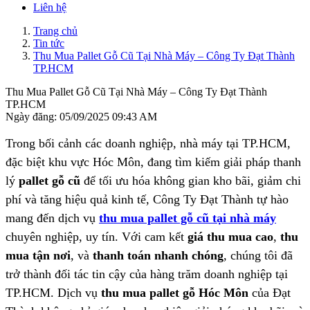
Liên hệ
Trang chủ
Tin tức
Thu Mua Pallet Gỗ Cũ Tại Nhà Máy – Công Ty Đạt Thành
TP.HCM
Thu Mua Pallet Gỗ Cũ Tại Nhà Máy – Công Ty Đạt Thành
TP.HCM
Ngày đăng: 05/09/2025 09:43 AM
Trong bối cảnh các doanh nghiệp, nhà máy tại TP.HCM,
đặc biệt khu vực Hóc Môn, đang tìm kiếm giải pháp thanh
lý
pallet gỗ cũ
để tối ưu hóa không gian kho bãi, giảm chi
phí và tăng hiệu quả kinh tế, Công Ty Đạt Thành tự hào
mang đến dịch vụ
thu mua pallet gỗ cũ tại nhà máy
chuyên nghiệp, uy tín. Với cam kết
giá thu mua cao
,
thu
mua tận nơi
, và
thanh toán nhanh chóng
, chúng tôi đã
trở thành đối tác tin cậy của hàng trăm doanh nghiệp tại
TP.HCM. Dịch vụ
thu mua pallet gỗ Hóc Môn
của Đạt