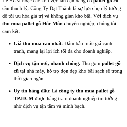
TP.HCM hoặc các khu vực lân cận đang có
pallet gỗ cũ
cần thanh lý, Công Ty Đạt Thành là sự lựa chọn lý tưởng
để tối ưu hóa giá trị và không gian kho bãi. Với dịch vụ
thu mua pallet gỗ Hóc Môn
chuyên nghiệp, chúng tôi
cam kết:
Giá thu mua cao nhất
: Đảm bảo mức giá cạnh
tranh, mang lại lợi ích tối đa cho doanh nghiệp.
Dịch vụ tận nơi, nhanh chóng
: Thu gom
pallet gỗ
cũ
tại nhà máy, hỗ trợ dọn dẹp kho bãi sạch sẽ trong
thời gian ngắn.
Uy tín hàng đầu
: Là
công ty thu mua pallet gỗ
TP.HCM
được hàng trăm doanh nghiệp tin tưởng
nhờ dịch vụ tận tâm và minh bạch.