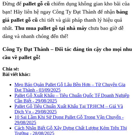
Đừng để
pallet gỗ cũ
chiếm dụng không gian kho bãi của
bạn! Hãy liên hệ ngay Công Ty Đạt Thành để nhận
bảng
giá pallet gỗ cũ
chi tiết và giải pháp thanh lý hiệu quả
nhất.
Thu mua pallet gỗ tại nhà máy
chưa bao giờ dễ
dàng và nhanh chóng đến thế!
Công Ty Đạt Thành – Đối tác đáng tin cậy cho mọi nhu
cầu về pallet gỗ!
Chia sẻ:
Bài viết khác:
Mẹo Bảo Quản Pallet Gỗ Lâu Bền Hơn – Từ Chuyên Gia
Đạt Thành - 03/09/2025
Pallet Gỗ Xuất Khẩu – Tiêu Chuẩn Quốc Tế Doanh Nghiệp
Cần Biết - 29/08/2025
Pallet Gỗ Tiêu Chuẩn Xuất Khẩu Tại TP.HCM – Giá Và
Dịch Vụ - 29/08/2025
10 Sai Lầm Khi Sử Dụng Pallet Gỗ Trong Vận Chuyển -
29/08/2025
Cách Nhận Biết Gỗ Xây Dựng Chất Lượng Kém Trên Thị
Trường - 28/08/2025