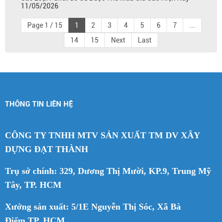
11/05/2026
Page 1 / 15
1
2
3
4
5
6
7
...
14
15
Next
Last
THÔNG TIN LIÊN HỆ
CÔNG TY TNHH MTV SẢN XUẤT TM DV XÂY
DỰNG ĐẠT THÀNH
Trụ sở chính: 329, Dương Thị Mười, KP.9, Trung Mỹ
Tây, TP. HCM
Xưởng sản xuất: 5/1E Nguyễn Thị Sóc, Xã Bà
Điểm,TP. HCM