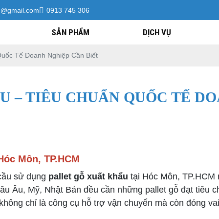
h@gmail.com
0913 745 306
SẢN PHẨM
DỊCH VỤ
Quốc Tế Doanh Nghiệp Cần Biết
U – TIÊU CHUẨN QUỐC TẾ DO
i Hóc Môn, TP.HCM
 cầu sử dụng
pallet gỗ xuất khẩu
tại Hóc Môn, TP.HCM n
âu Âu, Mỹ, Nhật Bản đều cần những pallet gỗ đạt tiêu 
 không chỉ là công cụ hỗ trợ vận chuyển mà còn đóng vai t