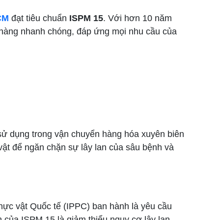
CM
đạt tiêu chuẩn
ISPM 15
. Với hơn 10 năm
o hàng nhanh chóng, đáp ứng mọi nhu cầu của
ể sử dụng trong vận chuyển hàng hóa xuyên biên
 vật để ngăn chặn sự lây lan của sâu bệnh và
hực vật Quốc tế (IPPC) ban hành là yêu cầu
nh của ISPM 15 là giảm thiểu nguy cơ lây lan