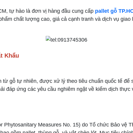
CM, tự hào là đơn vị hàng đầu cung cấp
pallet gỗ TP.H
phẩm chất lượng cao, giá cả cạnh tranh và dịch vụ gia
ất Khẩu
m từ gỗ tự nhiên, được xử lý theo tiêu chuẩn quốc tế đ
u phải đáp ứng các yêu cầu nghiêm ngặt về kiểm dịch thực
for Phytosanitary Measures No. 15) do Tổ chức Bảo vệ T
 bao gồm pallet, thùng gỗ, và vật chèn lót. Mục tiêu chí