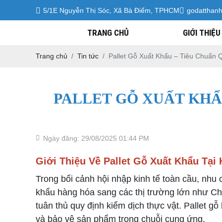
5/1E Nguyễn Thị Sóc, Xã Bà Điểm, TPHCM
godatthan
TRANG CHỦ
GIỚI THIỆU
Trang chủ
Tin tức
Pallet Gỗ Xuất Khẩu – Tiêu Chuẩn 
PALLET GỖ XUẤT KHẨ
Ngày đăng: 29/08/2025 01:44 PM
Giới Thiệu Về Pallet Gỗ Xuất Khẩu Tạ
Trong bối cảnh hội nhập kinh tế toàn cầu, nhu
khẩu hàng hóa sang các thị trường lớn như Ch
tuân thủ quy định kiểm dịch thực vật. Pallet gỗ
và bảo vệ sản phẩm trong chuỗi cung ứng.