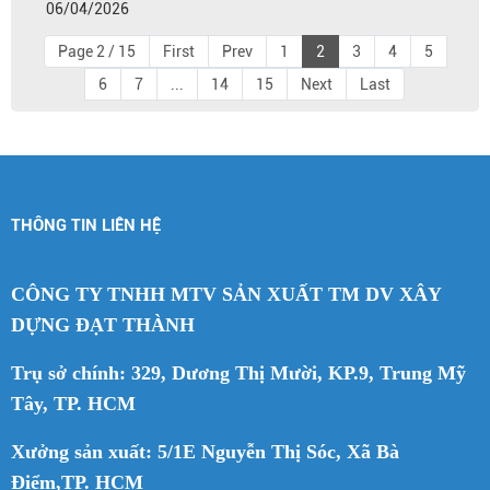
06/04/2026
Page 2 / 15
First
Prev
1
2
3
4
5
6
7
...
14
15
Next
Last
THÔNG TIN LIÊN HỆ
CÔNG TY TNHH MTV SẢN XUẤT TM DV XÂY
DỰNG ĐẠT THÀNH
Trụ sở chính: 329, Dương Thị Mười, KP.9, Trung Mỹ
Tây, TP. HCM
Xưởng sản xuất: 5/1E Nguyễn Thị Sóc, Xã Bà
Điểm,TP. HCM