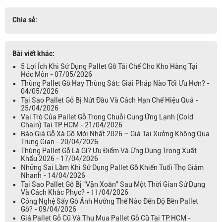
Chia sẻ:
Bài viết khác:
5 Lợi Ích Khi Sử Dụng Pallet Gỗ Tái Chế Cho Kho Hàng Tại
Hóc Môn - 07/05/2026
Thùng Pallet Gỗ Hay Thùng Sắt: Giải Pháp Nào Tối Ưu Hơn? -
04/05/2026
Tại Sao Pallet Gỗ Bị Nứt Đầu Và Cách Hạn Chế Hiệu Quả -
25/04/2026
Vai Trò Của Pallet Gỗ Trong Chuỗi Cung Ứng Lạnh (Cold
Chain) Tại TP.HCM - 21/04/2026
Báo Giá Gỗ Xà Gồ Mới Nhất 2026 – Giá Tại Xưởng Không Qua
Trung Gian - 20/04/2026
Thùng Pallet Gỗ Là Gì? Ưu Điểm Và Ứng Dụng Trong Xuất
Khẩu 2026 - 17/04/2026
Những Sai Lầm Khi Sử Dụng Pallet Gỗ Khiến Tuổi Thọ Giảm
Nhanh - 14/04/2026
Tại Sao Pallet Gỗ Bị "Vặn Xoắn" Sau Một Thời Gian Sử Dụng
Và Cách Khắc Phục? - 11/04/2026
Công Nghệ Sấy Gỗ Ảnh Hưởng Thế Nào Đến Độ Bền Pallet
Gỗ? - 09/04/2026
Giá Pallet Gỗ Cũ Và Thu Mua Pallet Gỗ Cũ Tại TP.HCM -