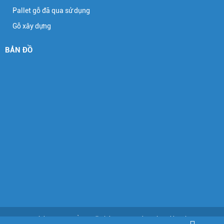
Pallet gỗ đã qua sử dụng
Gỗ xây dựng
BẢN ĐỒ
Copyright © ĐẠT THÀNH. All Rights Reserved. Designed by Nina.vn