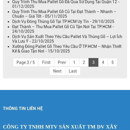
Quy Trình Thu Mua Pallet Gỗ Đã Qua Sử Dụng Tại Quận 12 -
01/12/2025
Quy Trình Thu Mua Pallet Gỗ Cũ Tại Đạt Thành – Nhanh –
Chuẩn – Giá Tốt - 05/11/2025
Dịch Vụ Đóng Thùng Gỗ Tại TP.HCM Uy Tín - 29/10/2025
Đạt Thành – Thu Mua Pallet Gỗ Cũ Tận Nơi Tại TP.HCM -
24/10/2025
Dịch Vụ Sản Xuất Theo Yêu Cầu Pallet Và Thùng Gỗ – Lợi Ích
Và Lưu Ý - 22/10/2025
Xưởng Đóng Pallet Gỗ Theo Yêu Cầu Ở TP.HCM – Nhận Thiết
Kế & Giao Tận Nơi - 15/10/2025
Page 3 / 5
First
Prev
1
2
3
4
5
Next
Last
THÔNG TIN LIÊN HỆ
CÔNG TY TNHH MTV SẢN XUẤT TM DV XÂY