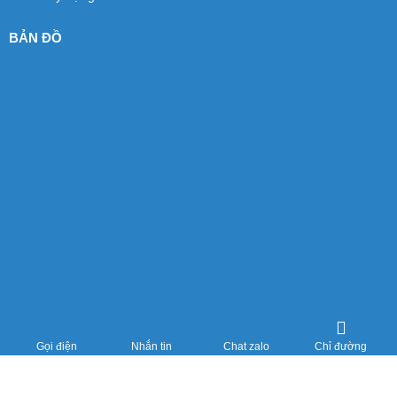
BẢN ĐỒ
Copyright © ĐẠT THÀNH. All Rights Reserved. Designed by Nina.vn
Chỉ đường
Gọi điện
Nhắn tin
Chat zalo
Đang online: 2
Hôm nay: 403
Tháng: 3898
Tổng truy cập: 289936