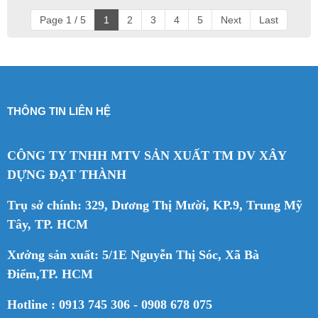
Page 1 / 5
1
2
3
4
5
Next
Last
THÔNG TIN LIÊN HỆ
CÔNG TY TNHH MTV SẢN XUẤT TM DV XÂY
DỰNG ĐẠT THÀNH
Trụ sở chính: 329, Dương Thị Mười, KP.9, Trung Mỹ
Tây, TP. HCM
Xưởng sản xuất: 5/1E Nguyễn Thị Sóc, Xã Bà
Điểm,TP. HCM
Hotline : 0913 745 306 - 0908 678 075