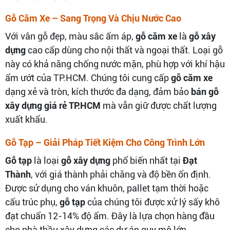
Gỗ Căm Xe – Sang Trọng Và Chịu Nước Cao
Với vân gỗ đẹp, màu sắc ấm áp,
gỗ căm xe
là
gỗ xây
dựng
cao cấp dùng cho nội thất và ngoại thất. Loại gỗ
này có khả năng chống nước mặn, phù hợp với khí hậu
ẩm ướt của TP.HCM. Chúng tôi cung cấp
gỗ căm xe
dạng xẻ và tròn, kích thước đa dạng, đảm bảo
bán gỗ
xây dựng giá rẻ TP.HCM
mà vẫn giữ được chất lượng
xuất khẩu.
Gỗ Tạp – Giải Pháp Tiết Kiệm Cho Công Trình Lớn
Gỗ tạp
là loại
gỗ xây dựng
phổ biến nhất tại
Đạt
Thành
, với giá thành phải chăng và độ bền ổn định.
Được sử dụng cho ván khuôn, pallet tạm thời hoặc
cấu trúc phụ,
gỗ tạp
của chúng tôi được xử lý sấy khô
đạt chuẩn 12-14% độ ẩm. Đây là lựa chọn hàng đầu
cho nhà thầu xây dựng các dự án quy mô lớn.