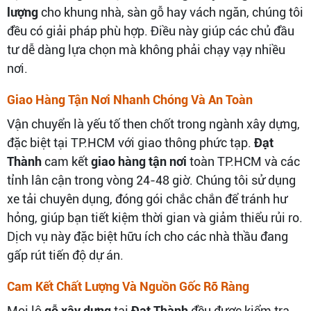
lượng
cho khung nhà, sàn gỗ hay vách ngăn, chúng tôi
đều có giải pháp phù hợp. Điều này giúp các chủ đầu
tư dễ dàng lựa chọn mà không phải chạy vạy nhiều
nơi.
Giao Hàng Tận Nơi Nhanh Chóng Và An Toàn
Vận chuyển là yếu tố then chốt trong ngành xây dựng,
đặc biệt tại TP.HCM với giao thông phức tạp.
Đạt
Thành
cam kết
giao hàng tận nơi
toàn TP.HCM và các
tỉnh lân cận trong vòng 24-48 giờ. Chúng tôi sử dụng
xe tải chuyên dụng, đóng gói chắc chắn để tránh hư
hỏng, giúp bạn tiết kiệm thời gian và giảm thiểu rủi ro.
Dịch vụ này đặc biệt hữu ích cho các nhà thầu đang
gấp rút tiến độ dự án.
Cam Kết Chất Lượng Và Nguồn Gốc Rõ Ràng
Mọi lô
gỗ xây dựng
tại
Đạt Thành
đều được kiểm tra