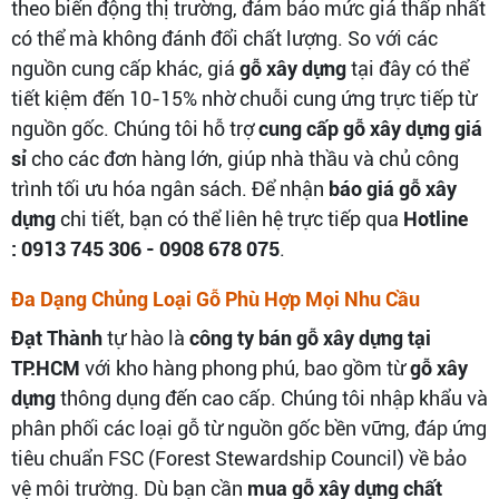
theo biến động thị trường, đảm bảo mức giá thấp nhất
có thể mà không đánh đổi chất lượng. So với các
nguồn cung cấp khác, giá
gỗ xây dựng
tại đây có thể
tiết kiệm đến 10-15% nhờ chuỗi cung ứng trực tiếp từ
nguồn gốc. Chúng tôi hỗ trợ
cung cấp gỗ xây dựng giá
sỉ
cho các đơn hàng lớn, giúp nhà thầu và chủ công
trình tối ưu hóa ngân sách. Để nhận
báo giá gỗ xây
dựng
chi tiết, bạn có thể liên hệ trực tiếp qua
Hotline
: 0913 745 306 - 0908 678 075
.
Đa Dạng Chủng Loại Gỗ Phù Hợp Mọi Nhu Cầu
Đạt Thành
tự hào là
công ty bán gỗ xây dựng tại
TP.HCM
với kho hàng phong phú, bao gồm từ
gỗ xây
dựng
thông dụng đến cao cấp. Chúng tôi nhập khẩu và
phân phối các loại gỗ từ nguồn gốc bền vững, đáp ứng
tiêu chuẩn FSC (Forest Stewardship Council) về bảo
vệ môi trường. Dù bạn cần
mua gỗ xây dựng chất