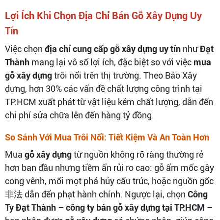
Lợi Ích Khi Chọn Địa Chỉ Bán Gỗ Xây Dựng Uy
Tín
Việc chọn
địa chỉ cung cấp gỗ xây dựng uy tín
như
Đạt
Thành
mang lại vô số lợi ích, đặc biệt so với việc
mua
gỗ xây dựng
trôi nổi trên thị trường. Theo Báo Xây
dựng, hơn 30% các vấn đề chất lượng công trình tại
TP.HCM xuất phát từ vật liệu kém chất lượng, dẫn đến
chi phí sửa chữa lên đến hàng tỷ đồng.
So Sánh Với Mua Trôi Nổi: Tiết Kiệm Và An Toàn Hơn
Mua
gỗ xây dựng
từ nguồn không rõ ràng thường rẻ
hơn ban đầu nhưng tiềm ẩn rủi ro cao: gỗ ẩm mốc gây
cong vênh, mối mọt phá hủy cấu trúc, hoặc nguồn gốc
非法 dẫn đến phạt hành chính. Ngược lại, chọn
Công
Ty Đạt Thành
–
công ty bán gỗ xây dựng tại TP.HCM
–