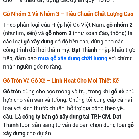
Gỗ Nhóm 2 Và Nhóm 3 – Tiêu Chuẩn Chất Lượng Cao
Theo phân loại của Hiệp hội Gỗ Việt Nam,
gỗ nhóm 2
(như lim, sến) và
gỗ nhóm 3
(như xoan đào, thông) là
các loại
gỗ xây dựng
có độ bền cao, dùng cho các
công trình đòi hỏi thẩm mỹ.
Đạt Thành
nhập khẩu trực
tiếp, đảm bảo
mua gỗ xây dựng chất lượng
với chứng
nhận nguồn gốc rõ ràng.
Gỗ Tròn Và Gỗ Xẻ – Linh Hoạt Cho Mọi Thiết Kế
Gỗ tròn
dùng cho cọc móng và trụ, trong khi
gỗ xẻ
phù
hợp cho ván sàn và tường. Chúng tôi cung cấp cả hai
loại với kích thước chuẩn, hỗ trợ gia công theo yêu
cầu. Là
công ty bán gỗ xây dựng tại TP.HCM
,
Đạt
Thành
luôn sẵn sàng tư vấn để bạn chọn đúng loại
gỗ
xây dựng
cho dự án.