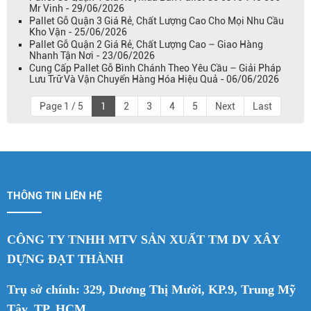
Mr Vinh - 29/06/2026
Pallet Gỗ Quận 3 Giá Rẻ, Chất Lượng Cao Cho Mọi Nhu Cầu
Kho Vận - 25/06/2026
Pallet Gỗ Quận 2 Giá Rẻ, Chất Lượng Cao – Giao Hàng
Nhanh Tận Nơi - 23/06/2026
Cung Cấp Pallet Gỗ Bình Chánh Theo Yêu Cầu – Giải Pháp
Lưu Trữ Và Vận Chuyển Hàng Hóa Hiệu Quả - 06/06/2026
Page 1 / 5
1
2
3
4
5
Next
Last
THÔNG TIN LIÊN HỆ
CÔNG TY TNHH MTV SẢN XUẤT TM DV XÂY
DỰNG ĐẠT THÀNH
Trụ sở chính: 329, Dương Thị Mười, KP.9, Trung Mỹ
Tây, TP. HCM