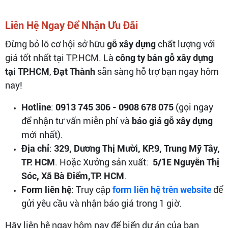
Liên Hệ Ngay Để Nhận Ưu Đãi
Đừng bỏ lỡ cơ hội sở hữu
gỗ xây dựng
chất lượng với
giá tốt nhất tại TP.HCM. Là
công ty bán gỗ xây dựng
tại TP.HCM
,
Đạt Thành
sẵn sàng hỗ trợ bạn ngay hôm
nay!
Hotline
:
0913 745 306 - 0908 678 075
(gọi ngay
để nhận tư vấn miễn phí và
báo giá gỗ xây dựng
mới nhất).
Địa chỉ
:
329, Dương Thị Mười, KP.9, Trung Mỹ Tây,
TP. HCM
. Hoặc Xưởng sản xuất:
5/1E Nguyễn Thị
Sóc, Xã Bà Điểm,TP. HCM
.
Form liên hệ
: Truy cập
form liên hệ trên website
để
gửi yêu cầu và nhận báo giá trong 1 giờ.
Hãy liên hệ ngay hôm nay để biến dự án của bạn