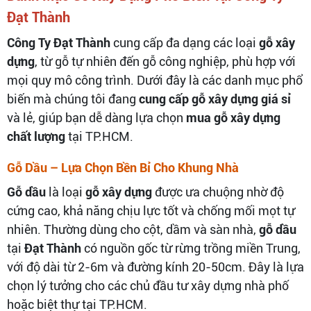
Đạt Thành
Công Ty Đạt Thành
cung cấp đa dạng các loại
gỗ xây
dựng
, từ gỗ tự nhiên đến gỗ công nghiệp, phù hợp với
mọi quy mô công trình. Dưới đây là các danh mục phổ
biến mà chúng tôi đang
cung cấp gỗ xây dựng giá sỉ
và lẻ, giúp bạn dễ dàng lựa chọn
mua gỗ xây dựng
chất lượng
tại TP.HCM.
Gỗ Dầu – Lựa Chọn Bền Bỉ Cho Khung Nhà
Gỗ dầu
là loại
gỗ xây dựng
được ưa chuộng nhờ độ
cứng cao, khả năng chịu lực tốt và chống mối mọt tự
nhiên. Thường dùng cho cột, dầm và sàn nhà,
gỗ dầu
tại
Đạt Thành
có nguồn gốc từ rừng trồng miền Trung,
với độ dài từ 2-6m và đường kính 20-50cm. Đây là lựa
chọn lý tưởng cho các chủ đầu tư xây dựng nhà phố
hoặc biệt thự tại TP.HCM.