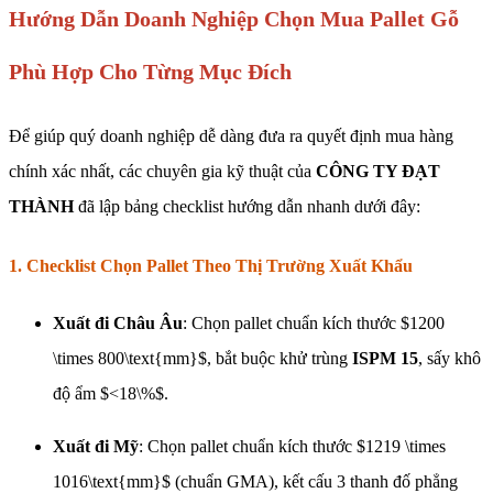
Hướng Dẫn Doanh Nghiệp Chọn Mua Pallet Gỗ
Phù Hợp Cho Từng Mục Đích
Để giúp quý doanh nghiệp dễ dàng đưa ra quyết định mua hàng
chính xác nhất, các chuyên gia kỹ thuật của
CÔNG TY ĐẠT
THÀNH
đã lập bảng checklist hướng dẫn nhanh dưới đây:
1. Checklist Chọn Pallet Theo Thị Trường Xuất Khẩu
Xuất đi Châu Âu
: Chọn pallet chuẩn kích thước $1200
\times 800\text{mm}$, bắt buộc khử trùng
ISPM 15
, sấy khô
độ ẩm $<18\%$.
Xuất đi Mỹ
: Chọn pallet chuẩn kích thước $1219 \times
1016\text{mm}$ (chuẩn GMA), kết cấu 3 thanh đố phẳng