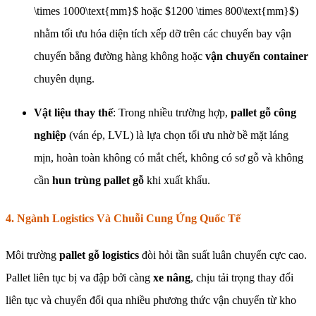
\times 1000\text{mm}$ hoặc $1200 \times 800\text{mm}$)
nhằm tối ưu hóa diện tích xếp dỡ trên các chuyến bay vận
chuyển bằng đường hàng không hoặc
vận chuyển container
chuyên dụng.
Vật liệu thay thế
: Trong nhiều trường hợp,
pallet gỗ công
nghiệp
(ván ép, LVL) là lựa chọn tối ưu nhờ bề mặt láng
mịn, hoàn toàn không có mắt chết, không có sơ gỗ và không
cần
hun trùng pallet gỗ
khi xuất khẩu.
4. Ngành Logistics Và Chuỗi Cung Ứng Quốc Tế
Môi trường
pallet gỗ logistics
đòi hỏi tần suất luân chuyển cực cao.
Pallet liên tục bị va đập bởi càng
xe nâng
, chịu tải trọng thay đổi
liên tục và chuyển đổi qua nhiều phương thức vận chuyển từ kho