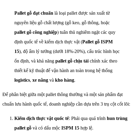
Pallet gỗ đạt chuẩn
là loại pallet được sản xuất từ
nguyên liệu gỗ chất lượng (gỗ keo, gỗ thông, hoặc
pallet gỗ công nghiệp
) tuân thủ nghiêm ngặt các quy
định quốc tế về kiểm dịch thực vật (
Pallet gỗ ISPM
15
), độ ẩm lý tưởng (dưới 18%-20%), cấu trúc hình học
ổn định, và khả năng
pallet gỗ chịu tải
chính xác theo
thiết kế kỹ thuật để vận hành an toàn trong hệ thống
logistics
,
xe nâng
và
kho hàng
.
Để phân biệt giữa một pallet thông thường và một sản phẩm đạt
chuẩn lưu hành quốc tế, doanh nghiệp cần dựa trên 3 trụ cột cốt lõi:
Kiểm dịch thực vật quốc tế
: Phải qua quá trình
hun trùng
pallet gỗ
và có dấu mộc
ISPM 15
hợp lệ.