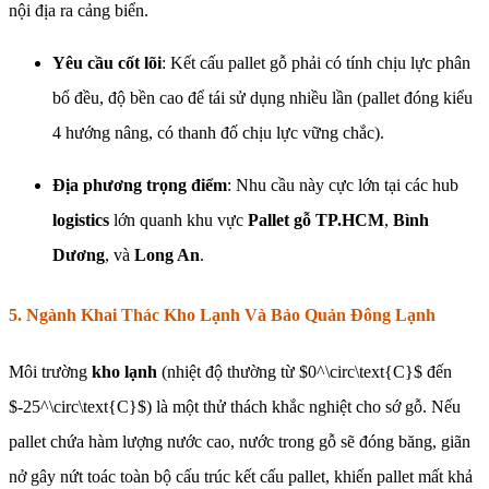
nội địa ra cảng biển.
Yêu cầu cốt lõi
: Kết cấu pallet gỗ phải có tính chịu lực phân
bổ đều, độ bền cao để tái sử dụng nhiều lần (pallet đóng kiểu
4 hướng nâng, có thanh đố chịu lực vững chắc).
Địa phương trọng điểm
: Nhu cầu này cực lớn tại các hub
logistics
lớn quanh khu vực
Pallet gỗ TP.HCM
,
Bình
Dương
, và
Long An
.
5. Ngành Khai Thác Kho Lạnh Và Bảo Quản Đông Lạnh
Môi trường
kho lạnh
(nhiệt độ thường từ $0^\circ\text{C}$ đến
$-25^\circ\text{C}$) là một thử thách khắc nghiệt cho sớ gỗ. Nếu
pallet chứa hàm lượng nước cao, nước trong gỗ sẽ đóng băng, giãn
nở gây nứt toác toàn bộ cấu trúc kết cấu pallet, khiến pallet mất khả