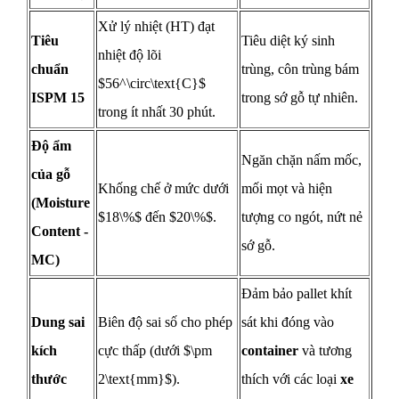
Xử lý nhiệt (HT) đạt
Tiêu
Tiêu diệt ký sinh
nhiệt độ lõi
chuẩn
trùng, côn trùng bám
$56^\circ\text{C}$
ISPM 15
trong sớ gỗ tự nhiên.
trong ít nhất 30 phút.
Độ ẩm
Ngăn chặn nấm mốc,
của gỗ
Khống chế ở mức dưới
mối mọt và hiện
(Moisture
$18\%$ đến $20\%$.
tượng co ngót, nứt nẻ
Content -
sớ gỗ.
MC)
Đảm bảo pallet khít
Dung sai
Biên độ sai số cho phép
sát khi đóng vào
kích
cực thấp (dưới $\pm
container
và tương
thước
2\text{mm}$).
thích với các loại
xe