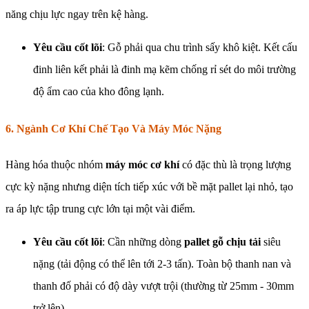
năng chịu lực ngay trên kệ hàng.
Yêu cầu cốt lõi
: Gỗ phải qua chu trình sấy khô kiệt. Kết cấu
đinh liên kết phải là đinh mạ kẽm chống rỉ sét do môi trường
độ ẩm cao của kho đông lạnh.
6. Ngành Cơ Khí Chế Tạo Và Máy Móc Nặng
Hàng hóa thuộc nhóm
máy móc cơ khí
có đặc thù là trọng lượng
cực kỳ nặng nhưng diện tích tiếp xúc với bề mặt pallet lại nhỏ, tạo
ra áp lực tập trung cực lớn tại một vài điểm.
Yêu cầu cốt lõi
: Cần những dòng
pallet gỗ chịu tải
siêu
nặng (tải động có thể lên tới 2-3 tấn). Toàn bộ thanh nan và
thanh đố phải có độ dày vượt trội (thường từ 25mm - 30mm
trở lên).