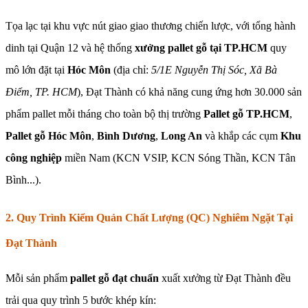
Tọa lạc tại khu vực nút giao giao thương chiến lược, với tổng hành
dinh tại Quận 12 và hệ thống
xưởng pallet gỗ tại TP.HCM
quy
mô lớn đặt tại
Hóc Môn
(địa chỉ:
5/1E Nguyễn Thị Sóc, Xã Bà
Điểm, TP. HCM
), Đạt Thành có khả năng cung ứng hơn 30.000 sản
phẩm pallet mỗi tháng cho toàn bộ thị trường
Pallet gỗ TP.HCM
,
Pallet gỗ Hóc Môn
,
Bình Dương
,
Long An
và khắp các cụm
Khu
công nghiệp
miền Nam (KCN VSIP, KCN Sóng Thần, KCN Tân
Bình...).
2. Quy Trình Kiểm Quản Chất Lượng (QC) Nghiêm Ngặt Tại
Đạt Thành
Mỗi sản phẩm
pallet gỗ đạt chuẩn
xuất xưởng từ Đạt Thành đều
trải qua quy trình 5 bước khép kín: