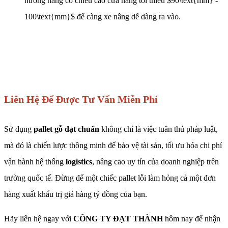
hướng nâng có chiều cao cửa nâng tối thiểu $90\text{mm} -
100\text{mm}$ để càng xe nâng dễ dàng ra vào.
Liên Hệ Để Được Tư Vấn Miễn Phí
Sử dụng
pallet gỗ đạt chuẩn
không chỉ là việc tuân thủ pháp luật,
mà đó là chiến lược thông minh để bảo vệ tài sản, tối ưu hóa chi phí
vận hành hệ thống
logistics
, nâng cao uy tín của doanh nghiệp trên
trường quốc tế. Đừng để một chiếc pallet lỗi làm hỏng cả một đơn
hàng xuất khẩu trị giá hàng tỷ đồng của bạn.
Hãy liên hệ ngay với
CÔNG TY ĐẠT THÀNH
hôm nay để nhận