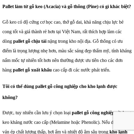
Pallet làm từ gỗ keo (Acacia) và gỗ thông (Pine) có gì khác biệt?
Gỗ keo có độ cứng cơ học cao, thớ gỗ dai, khả năng chịu lực bẻ
cong tốt và giá thành rẻ hơn tại Việt Nam, rất thích hợp làm các
dòng
pallet gỗ chịu tải
nặng trong kho nội địa. Gỗ thông có ưu
điểm là trọng lượng nhẹ hơn, màu sắc sáng đẹp thẩm mỹ, tính kháng
nấm mốc tự nhiên tốt hơn nên thường được ưu tiên cho các đơn
hàng
pallet gỗ xuất khẩu
cao cấp đi các nước phát triển.
Tôi có thể dùng pallet gỗ công nghiệp cho kho lạnh được
không?
Được, tuy nhiên cần lưu ý chọn loại
pallet gỗ công nghiệp
sử dụng
keo kháng nước cao cấp (Melamine hoặc Phenolic). Nếu dùng loại
ván ép chất lượng thấp, hơi ẩm và nhiệt độ âm sâu trong
kho lạnh