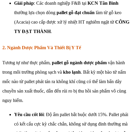
Giải pháp
: Các doanh nghiệp F&B tại
KCN Tân Bình
thường lựa chọn dòng
pallet gỗ đạt chuẩn
làm từ gỗ keo
(Acacia) cao cấp được xử lý nhiệt HT nghiêm ngặt từ
CÔNG
TY ĐẠT THÀNH
.
2. Ngành Dược Phẩm Và Thiết Bị Y Tế
Tương tự như thực phẩm,
pallet gỗ ngành dược phẩm
vận hành
trong môi trường phòng sạch và
kho lạnh
. Bất kỳ một bào tử nấm
mốc nào từ pallet phát tán ra không khí cũng có thể làm bẩn dây
chuyền sản xuất thuốc, dẫn đến rủi ro bị thu hồi sản phẩm vô cùng
nguy hiểm.
Yêu cầu cốt lõi
: Độ ẩm pallet bắt buộc dưới 15%. Pallet phải
có kết cấu cực kỳ chắc chắn, không sử dụng đinh thường mà