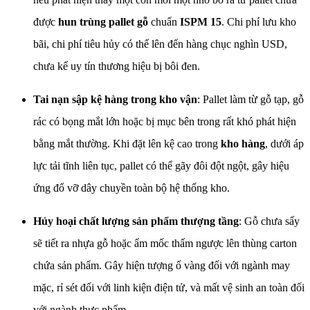
được
hun trùng pallet gỗ
chuẩn
ISPM 15
. Chi phí lưu kho
bãi, chi phí tiêu hủy có thể lên đến hàng chục nghìn USD,
chưa kể uy tín thương hiệu bị bôi đen.
Tai nạn sập kệ hàng trong kho vận
: Pallet làm từ gỗ tạp, gỗ
rác có bọng mắt lớn hoặc bị mục bên trong rất khó phát hiện
bằng mắt thường. Khi đặt lên kệ cao trong
kho hàng
, dưới áp
lực tải tĩnh liên tục, pallet có thể gãy đôi đột ngột, gây hiệu
ứng đổ vỡ dây chuyền toàn bộ hệ thống kho.
Hủy hoại chất lượng sản phẩm thượng tầng
: Gỗ chưa sấy
sẽ tiết ra nhựa gỗ hoặc ẩm mốc thấm ngược lên thùng carton
chứa sản phẩm. Gây hiện tượng ố vàng đối với ngành may
mặc, rỉ sét đối với linh kiện điện tử, và mất vệ sinh an toàn đối
với ngành thực phẩm.