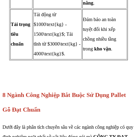
nâng
.
Tải động từ
Đảm bảo an toàn
Tải trọng
$1000\text{kg} -
tuyệt đối khi xếp
tiêu
1500\text{kg}$; Tải
chồng nhiều tầng
chuẩn
tĩnh từ $3000\text{kg} -
trong
kho vận
.
4000\text{kg}$.
8 Ngành Công Nghiệp Bắt Buộc Sử Dụng Pallet
Gỗ Đạt Chuẩn
Dưới đây là phân tích chuyên sâu về các ngành công nghiệp có quy
định nghiêm ngặt nhất về vật liệu đóng gói mà
CÔNG TY ĐẠT