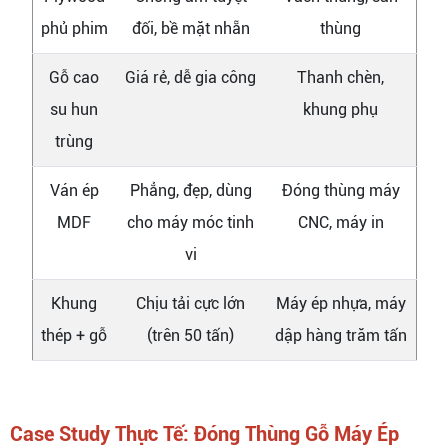
phủ phim
đối, bề mặt nhẵn
thùng
Gỗ cao
Giá rẻ, dễ gia công
Thanh chèn,
su hun
khung phụ
trùng
Ván ép
Phẳng, đẹp, dùng
Đóng thùng máy
MDF
cho máy móc tinh
CNC, máy in
vi
Khung
Chịu tải cực lớn
Máy ép nhựa, máy
thép + gỗ
(trên 50 tấn)
dập hàng trăm tấn
Case Study Thực Tế: Đóng Thùng Gỗ Máy Ép