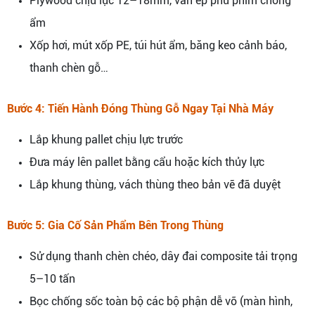
Plywood chịu lực 12–18mm, ván ép phủ phim chống
ẩm
Xốp hơi, mút xốp PE, túi hút ẩm, băng keo cảnh báo,
thanh chèn gỗ…
Bước 4: Tiến Hành Đóng Thùng Gỗ Ngay Tại Nhà Máy
Lắp khung pallet chịu lực trước
Đưa máy lên pallet bằng cẩu hoặc kích thủy lực
Lắp khung thùng, vách thùng theo bản vẽ đã duyệt
Bước 5: Gia Cố Sản Phẩm Bên Trong Thùng
Sử dụng thanh chèn chéo, dây đai composite tải trọng
5–10 tấn
Bọc chống sốc toàn bộ các bộ phận dễ vỡ (màn hình,