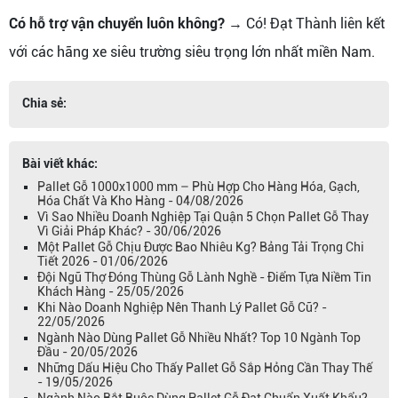
Có hỗ trợ vận chuyển luôn không?
→ Có! Đạt Thành liên kết
với các hãng xe siêu trường siêu trọng lớn nhất miền Nam.
Chia sẻ:
Bài viết khác:
Pallet Gỗ 1000x1000 mm – Phù Hợp Cho Hàng Hóa, Gạch,
Hóa Chất Và Kho Hàng - 04/08/2026
Vì Sao Nhiều Doanh Nghiệp Tại Quận 5 Chọn Pallet Gỗ Thay
Vì Giải Pháp Khác? - 30/06/2026
Một Pallet Gỗ Chịu Được Bao Nhiêu Kg? Bảng Tải Trọng Chi
Tiết 2026 - 01/06/2026
Đội Ngũ Thợ Đóng Thùng Gỗ Lành Nghề - Điểm Tựa Niềm Tin
Khách Hàng - 25/05/2026
Khi Nào Doanh Nghiệp Nên Thanh Lý Pallet Gỗ Cũ? -
22/05/2026
Ngành Nào Dùng Pallet Gỗ Nhiều Nhất? Top 10 Ngành Top
Đầu - 20/05/2026
Những Dấu Hiệu Cho Thấy Pallet Gỗ Sắp Hỏng Cần Thay Thế
- 19/05/2026
Ngành Nào Bắt Buộc Dùng Pallet Gỗ Đạt Chuẩn Xuất Khẩu? -