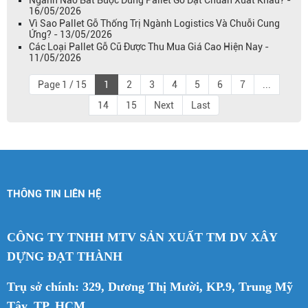
16/05/2026
Vì Sao Pallet Gỗ Thống Trị Ngành Logistics Và Chuỗi Cung
Ứng? - 13/05/2026
Các Loại Pallet Gỗ Cũ Được Thu Mua Giá Cao Hiện Nay -
11/05/2026
Page 1 / 15
1
2
3
4
5
6
7
...
14
15
Next
Last
THÔNG TIN LIÊN HỆ
CÔNG TY TNHH MTV SẢN XUẤT TM DV XÂY
DỰNG ĐẠT THÀNH
Trụ sở chính: 329, Dương Thị Mười, KP.9, Trung Mỹ
Tây, TP. HCM