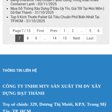
Container Lạnh - 03/11/2025
Mua Gỗ Thông Xây Dựng Ở Đâu Uy Tín, Giá Tốt Tại Hóc Môn |
Gỗ Đạt Thành - 31/10/2025
Top 5 Kích Thước Pallet Gỗ Tiêu Chuẩn Phổ Biến Nhất Tại
TP.HCM - 31/10/2025
Page 7 / 15
First
Prev
1
2
...
5
6
7
8
9
...
14
15
Next
Last
THÔNG TIN LIÊN HỆ
CÔNG TY TNHH MTV SẢN XUẤT TM DV XÂY
DỰNG ĐẠT THÀNH
Trụ sở chính: 329, Dương Thị Mười, KP.9, Trung Mỹ
Tây, TP. HCM