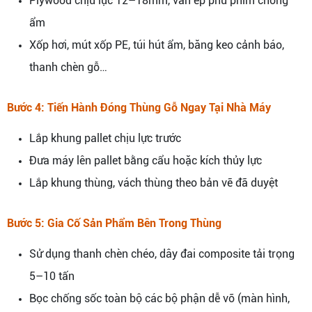
Plywood chịu lực 12–18mm, ván ép phủ phim chống
ẩm
Xốp hơi, mút xốp PE, túi hút ẩm, băng keo cảnh báo,
thanh chèn gỗ…
Bước 4: Tiến Hành Đóng Thùng Gỗ Ngay Tại Nhà Máy
Lắp khung pallet chịu lực trước
Đưa máy lên pallet bằng cẩu hoặc kích thủy lực
Lắp khung thùng, vách thùng theo bản vẽ đã duyệt
Bước 5: Gia Cố Sản Phẩm Bên Trong Thùng
Sử dụng thanh chèn chéo, dây đai composite tải trọng
5–10 tấn
Bọc chống sốc toàn bộ các bộ phận dễ vỡ (màn hình,