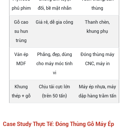
phủ phim
đối, bề mặt nhẵn
thùng
Gỗ cao
Giá rẻ, dễ gia công
Thanh chèn,
su hun
khung phụ
trùng
Ván ép
Phẳng, đẹp, dùng
Đóng thùng máy
MDF
cho máy móc tinh
CNC, máy in
vi
Khung
Chịu tải cực lớn
Máy ép nhựa, máy
thép + gỗ
(trên 50 tấn)
dập hàng trăm tấn
Case Study Thực Tế: Đóng Thùng Gỗ Máy Ép