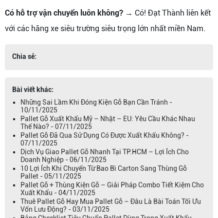
Có hỗ trợ vận chuyển luôn không?
→ Có! Đạt Thành liên kết
với các hãng xe siêu trường siêu trọng lớn nhất miền Nam.
Chia sẻ:
Bài viết khác:
Những Sai Lầm Khi Đóng Kiện Gỗ Bạn Cần Tránh -
10/11/2025
Pallet Gỗ Xuất Khẩu Mỹ – Nhật – EU: Yêu Cầu Khác Nhau
Thế Nào? - 07/11/2025
Pallet Gỗ Đã Qua Sử Dụng Có Được Xuất Khẩu Không? -
07/11/2025
Dịch Vụ Giao Pallet Gỗ Nhanh Tại TP.HCM – Lợi Ích Cho
Doanh Nghiệp - 06/11/2025
10 Lợi Ích Khi Chuyển Từ Bao Bì Carton Sang Thùng Gỗ
Pallet - 05/11/2025
Pallet Gỗ + Thùng Kiện Gỗ – Giải Pháp Combo Tiết Kiệm Cho
Xuất Khẩu - 04/11/2025
Thuê Pallet Gỗ Hay Mua Pallet Gỗ – Đâu Là Bài Toán Tối Ưu
Vốn Lưu Động? - 03/11/2025
Bảng Checklist Tiêu Chuẩn Pallet Dùng Trong Xuất Khẩu