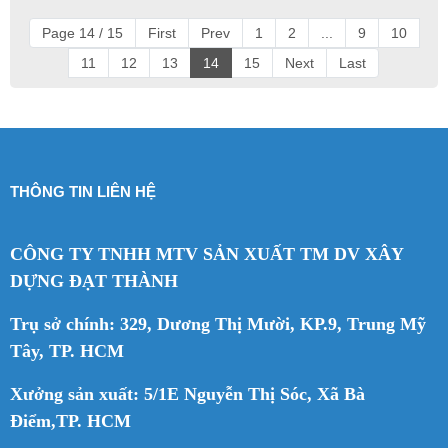
Page 14 / 15
First
Prev
1
2
...
9
10
11
12
13
14
15
Next
Last
THÔNG TIN LIÊN HỆ
CÔNG TY TNHH MTV SẢN XUẤT TM DV XÂY
DỰNG ĐẠT THÀNH
Trụ sở chính: 329, Dương Thị Mười, KP.9, Trung Mỹ
Tây, TP. HCM
Xưởng sản xuất: 5/1E Nguyễn Thị Sóc, Xã Bà
Điểm,TP. HCM