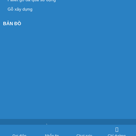
Gỗ xây dựng
BẢN ĐỒ
Copyright © ĐẠT THÀNH. All Rights Reserved. Designed by Nina.vn
Đang online: 3
Hôm nay: 595
Tháng: 2942
Tổng truy cập: 288980
Chỉ đường