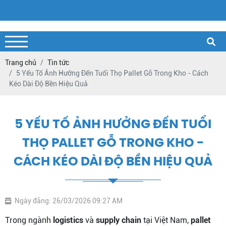
Trang chủ
Tin tức
5 Yếu Tố Ảnh Hưởng Đến Tuổi Thọ Pallet Gỗ Trong Kho - Cách
Kéo Dài Độ Bền Hiệu Quả
5 YẾU TỐ ẢNH HƯỞNG ĐẾN TUỔI
THỌ PALLET GỖ TRONG KHO -
CÁCH KÉO DÀI ĐỘ BỀN HIỆU QUẢ
Ngày đăng: 26/03/2026 09:27 AM
Trong ngành
logistics
và
supply chain
tại Việt Nam,
pallet