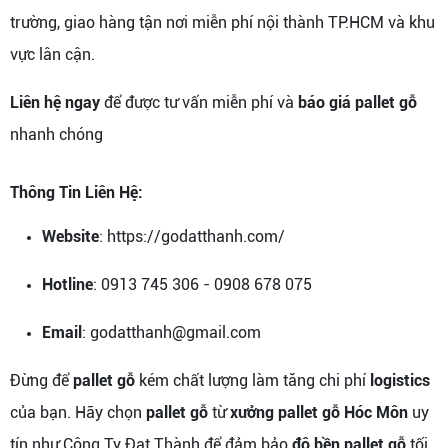
trường, giao hàng tận nơi miễn phí nội thành TP.HCM và khu
vực lân cận.
Liên hệ ngay
để được tư vấn miễn phí và
báo giá pallet gỗ
nhanh chóng
Thông Tin Liên Hệ:
Website
: https://godatthanh.com/
Hotline
: 0913 745 306 - 0908 678 075
Email
: godatthanh@gmail.com
Đừng để
pallet gỗ
kém chất lượng làm tăng chi phí
logistics
của bạn. Hãy chọn
pallet gỗ
từ
xưởng pallet gỗ Hóc Môn
uy
tín như Công Ty Đạt Thành để đảm bảo
độ bền pallet gỗ
tối