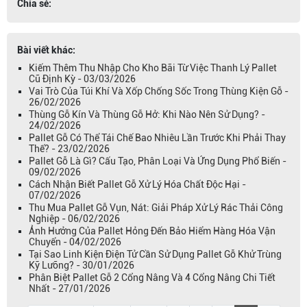
Chia sẻ:
Bài viết khác:
Kiếm Thêm Thu Nhập Cho Kho Bãi Từ Việc Thanh Lý Pallet
Cũ Định Kỳ - 03/03/2026
Vai Trò Của Túi Khí Và Xốp Chống Sốc Trong Thùng Kiện Gỗ -
26/02/2026
Thùng Gỗ Kín Và Thùng Gỗ Hở: Khi Nào Nên Sử Dụng? -
24/02/2026
Pallet Gỗ Có Thể Tái Chế Bao Nhiêu Lần Trước Khi Phải Thay
Thế? - 23/02/2026
Pallet Gỗ Là Gì? Cấu Tạo, Phân Loại Và Ứng Dụng Phổ Biến -
09/02/2026
Cách Nhận Biết Pallet Gỗ Xử Lý Hóa Chất Độc Hại -
07/02/2026
Thu Mua Pallet Gỗ Vụn, Nát: Giải Pháp Xử Lý Rác Thải Công
Nghiệp - 06/02/2026
Ảnh Hưởng Của Pallet Hỏng Đến Bảo Hiểm Hàng Hóa Vận
Chuyển - 04/02/2026
Tại Sao Linh Kiện Điện Tử Cần Sử Dụng Pallet Gỗ Khử Trùng
Kỹ Lưỡng? - 30/01/2026
Phân Biệt Pallet Gỗ 2 Cổng Nâng Và 4 Cổng Nâng Chi Tiết
Nhất - 27/01/2026