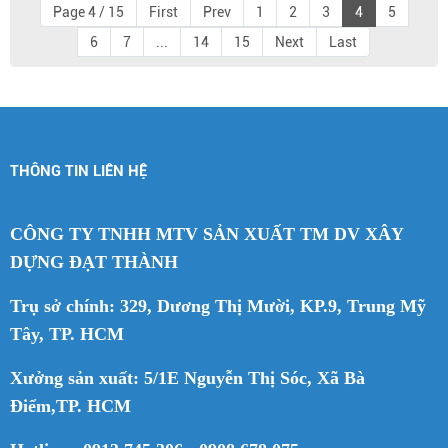
Page 4 / 15
First
Prev
1
2
3
4
5
6
7
...
14
15
Next
Last
THÔNG TIN LIÊN HỆ
CÔNG TY TNHH MTV SẢN XUẤT TM DV XÂY
DỰNG ĐẠT THÀNH
Trụ sở chính: 329, Dương Thị Mười, KP.9, Trung Mỹ
Tây, TP. HCM
Xưởng sản xuất: 5/1E Nguyễn Thị Sóc, Xã Bà
Điểm,TP. HCM