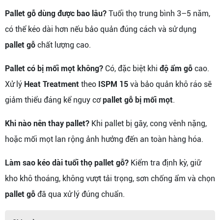
Pallet gỗ dùng được bao lâu?
Tuổi thọ trung bình 3–5 năm,
có thể kéo dài hơn nếu bảo quản đúng cách và sử dụng
pallet gỗ
chất lượng cao.
Pallet có bị mối mọt không?
Có, đặc biệt khi
độ ẩm gỗ
cao.
Xử lý
Heat Treatment
theo
ISPM 15
và bảo quản khô ráo sẽ
giảm thiểu đáng kể nguy cơ
pallet gỗ bị mối mọt
.
Khi nào nên thay pallet?
Khi pallet bị gãy, cong vênh nặng,
hoặc mối mọt lan rộng ảnh hưởng đến an toàn hàng hóa.
Làm sao kéo dài tuổi thọ pallet gỗ?
Kiểm tra định kỳ, giữ
kho khô thoáng, không vượt tải trọng, sơn chống ẩm và chọn
pallet gỗ
đã qua xử lý đúng chuẩn.