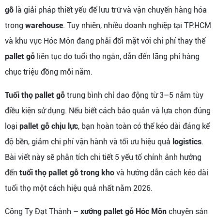
gỗ
là giải pháp thiết yếu để lưu trữ và vận chuyển hàng hóa
trong
warehouse
. Tuy nhiên, nhiều doanh nghiệp tại TP.HCM
và khu vực Hóc Môn đang phải đối mặt với chi phí thay thế
pallet gỗ
liên tục do tuổi thọ ngắn, dẫn đến lãng phí hàng
chục triệu đồng mỗi năm.
Tuổi thọ pallet gỗ
trung bình chỉ dao động từ 3–5 năm tùy
điều kiện sử dụng. Nếu biết cách bảo quản và lựa chọn đúng
loại
pallet gỗ chịu lực
, bạn hoàn toàn có thể kéo dài đáng kể
độ bền, giảm chi phí vận hành và tối ưu hiệu quả
logistics
.
Bài viết này sẽ phân tích chi tiết 5 yếu tố chính ảnh hưởng
đến
tuổi thọ pallet gỗ trong kho
và hướng dẫn cách kéo dài
tuổi thọ một cách hiệu quả nhất năm 2026.
Công Ty Đạt Thành –
xưởng pallet gỗ Hóc Môn
chuyên sản