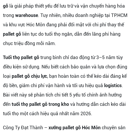
gỗ
là giải pháp thiết yếu để lưu trữ và vận chuyển hàng hóa
trong
warehouse
. Tuy nhiên, nhiều doanh nghiệp tại TP.HCM
và khu vực Hóc Môn đang phải đối mặt với chi phí thay thế
pallet gỗ
liên tục do tuổi thọ ngắn, dẫn đến lãng phí hàng
chục triệu đồng mỗi năm.
Tuổi thọ pallet gỗ
trung bình chỉ dao động từ 3–5 năm tùy
điều kiện sử dụng. Nếu biết cách bảo quản và lựa chọn đúng
loại
pallet gỗ chịu lực
, bạn hoàn toàn có thể kéo dài đáng kể
độ bền, giảm chi phí vận hành và tối ưu hiệu quả
logistics
.
Bài viết này sẽ phân tích chi tiết 5 yếu tố chính ảnh hưởng
đến
tuổi thọ pallet gỗ trong kho
và hướng dẫn cách kéo dài
tuổi thọ một cách hiệu quả nhất năm 2026.
Công Ty Đạt Thành –
xưởng pallet gỗ Hóc Môn
chuyên sản