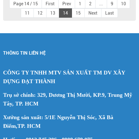
Page 14 / 15
First
Prev
1
2
...
9
10
11
12
13
14
15
Next
Last
THÔNG TIN LIÊN HỆ
CÔNG TY TNHH MTV SẢN XUẤT TM DV XÂY
DỰNG ĐẠT THÀNH
Trụ sở chính: 329, Dương Thị Mười, KP.9, Trung Mỹ
Tây, TP. HCM
Xưởng sản xuất: 5/1E Nguyễn Thị Sóc, Xã Bà
Điểm,TP. HCM