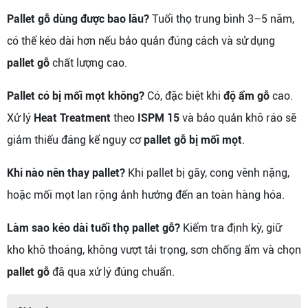
Pallet gỗ dùng được bao lâu?
Tuổi thọ trung bình 3–5 năm,
có thể kéo dài hơn nếu bảo quản đúng cách và sử dụng
pallet gỗ
chất lượng cao.
Pallet có bị mối mọt không?
Có, đặc biệt khi
độ ẩm gỗ
cao.
Xử lý
Heat Treatment
theo
ISPM 15
và bảo quản khô ráo sẽ
giảm thiểu đáng kể nguy cơ
pallet gỗ bị mối mọt
.
Khi nào nên thay pallet?
Khi pallet bị gãy, cong vênh nặng,
hoặc mối mọt lan rộng ảnh hưởng đến an toàn hàng hóa.
Làm sao kéo dài tuổi thọ pallet gỗ?
Kiểm tra định kỳ, giữ
kho khô thoáng, không vượt tải trọng, sơn chống ẩm và chọn
pallet gỗ
đã qua xử lý đúng chuẩn.