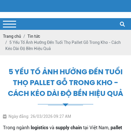
Trang chủ
Tin tức
5 Yếu Tố Ảnh Hưởng Đến Tuổi Thọ Pallet Gỗ Trong Kho - Cách
Kéo Dài Độ Bền Hiệu Quả
5 YẾU TỐ ẢNH HƯỞNG ĐẾN TUỔI
THỌ PALLET GỖ TRONG KHO -
CÁCH KÉO DÀI ĐỘ BỀN HIỆU QUẢ
Ngày đăng: 26/03/2026 09:27 AM
Trong ngành
logistics
và
supply chain
tại Việt Nam,
pallet