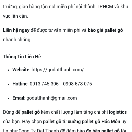
trường, giao hàng tận nơi miễn phí nội thành TP.HCM và khu
vực lân cận.
Liên hệ ngay
để được tư vấn miễn phí và
báo giá pallet gỗ
nhanh chóng
Thông Tin Liên Hệ:
Website
: https://godatthanh.com/
Hotline
: 0913 745 306 - 0908 678 075
Email
: godatthanh@gmail.com
Đừng để
pallet gỗ
kém chất lượng làm tăng chi phí
logistics
của bạn. Hãy chọn
pallet gỗ
từ
xưởng pallet gỗ Hóc Môn
uy
tín như Công Ty Đạt Thành để đảm bảo
độ bền pallet gỗ
tối