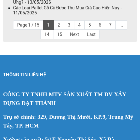
Ứng? - 13/05/2026
Các Loại Pallet Gỗ Cũ Được Thu Mua Giá Cao Hiện Nay -
11/05/2026
Page 1 / 15
1
2
3
4
5
6
7
...
14
15
Next
Last
THÔNG TIN LIÊN HỆ
CÔNG TY TNHH MTV SẢN XUẤT TM DV XÂY
DỰNG ĐẠT THÀNH
Trụ sở chính: 329, Dương Thị Mười, KP.9, Trung Mỹ
Tây, TP. HCM
Xưởng sản xuất: 5/1E Nguyễn Thị Sóc, Xã Bà