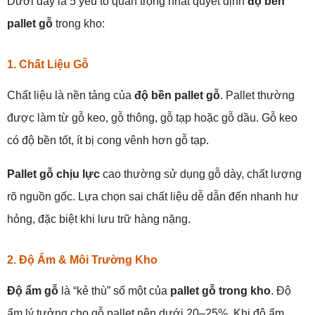
Dưới đây là 5 yếu tố quan trọng nhất quyết định
độ bền
pallet gỗ
trong kho:
1. Chất Liệu Gỗ
Chất liệu là nền tảng của
độ bền pallet gỗ
. Pallet thường
được làm từ gỗ keo, gỗ thông, gỗ tạp hoặc gỗ dầu. Gỗ keo
có độ bền tốt, ít bị cong vênh hơn gỗ tạp.
Pallet gỗ chịu lực
cao thường sử dụng gỗ dày, chất lượng
rõ nguồn gốc. Lựa chọn sai chất liệu dễ dẫn đến nhanh hư
hỏng, đặc biệt khi lưu trữ hàng nặng.
2. Độ Ẩm & Môi Trường Kho
Độ ẩm gỗ
là “kẻ thù” số một của
pallet gỗ trong kho
. Độ
ẩm lý tưởng cho gỗ pallet nên dưới 20–25%. Khi độ ẩm