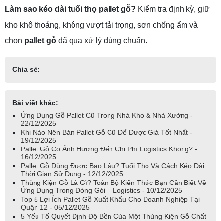
Làm sao kéo dài tuổi thọ pallet gỗ?
Kiểm tra định kỳ, giữ
kho khô thoáng, không vượt tải trọng, sơn chống ẩm và
chọn
pallet gỗ
đã qua xử lý đúng chuẩn.
Chia sẻ:
Bài viết khác:
Ứng Dụng Gỗ Pallet Cũ Trong Nhà Kho & Nhà Xưởng -
22/12/2025
Khi Nào Nên Bán Pallet Gỗ Cũ Để Được Giá Tốt Nhất -
19/12/2025
Pallet Gỗ Có Ảnh Hưởng Đến Chi Phí Logistics Không? -
16/12/2025
Pallet Gỗ Dùng Được Bao Lâu? Tuổi Thọ Và Cách Kéo Dài
Thời Gian Sử Dụng - 12/12/2025
Thùng Kiện Gỗ Là Gì? Toàn Bộ Kiến Thức Bạn Cần Biết Về
Ứng Dụng Trong Đóng Gói – Logistics - 10/12/2025
Top 5 Lợi Ích Pallet Gỗ Xuất Khẩu Cho Doanh Nghiệp Tại
Quận 12 - 05/12/2025
5 Yếu Tố Quyết Định Độ Bền Của Một Thùng Kiện Gỗ Chất