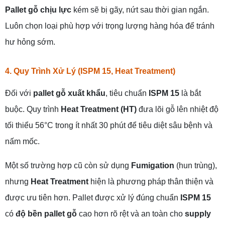
Pallet gỗ chịu lực
kém sẽ bị gãy, nứt sau thời gian ngắn.
Luôn chọn loại phù hợp với trọng lượng hàng hóa để tránh
hư hỏng sớm.
4. Quy Trình Xử Lý (ISPM 15, Heat Treatment)
Đối với
pallet gỗ xuất khẩu
, tiêu chuẩn
ISPM 15
là bắt
buộc. Quy trình
Heat Treatment (HT)
đưa lõi gỗ lên nhiệt độ
tối thiểu 56°C trong ít nhất 30 phút để tiêu diệt sâu bệnh và
nấm mốc.
Một số trường hợp cũ còn sử dụng
Fumigation
(hun trùng),
nhưng
Heat Treatment
hiện là phương pháp thân thiện và
được ưu tiên hơn. Pallet được xử lý đúng chuẩn
ISPM 15
có
độ bền pallet gỗ
cao hơn rõ rệt và an toàn cho
supply