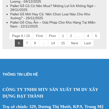
Lượng - 04/12/2025
Pallet Gỗ Cũ Có Nên Mua? Những Lợi Ích Không Ngờ -
28/11/2025
Pallet Gỗ Mới Hay Cũ: Nên Chọn Loại Nào Cho Kho
Xưởng? - 26/11/2025
Pallet Gỗ Chịu Ẩm – Giải Pháp Cho Kho Hàng Tại Miền
Nam - 22/11/2025
Page 6 / 15
First
Prev
1
2
...
4
5
6
7
8
...
14
15
Next
Last
THÔNG TIN LIÊN HỆ
CÔNG TY TNHH MTV SẢN XUẤT TM DV XÂY
DỰNG ĐẠT THÀNH
Trụ sở chính: 329, Dương Thị Mười, KP.9, Trung Mỹ