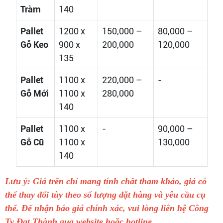
Tràm
140
Pallet
1200 x
150,000 –
80,000 –
Gỗ Keo
900 x
200,000
120,000
135
Pallet
1100 x
220,000 –
-
Gỗ Mới
1100 x
280,000
140
Pallet
1100 x
-
90,000 –
Gỗ Cũ
1100 x
130,000
140
Lưu ý: Giá trên chỉ mang tính chất tham khảo, giá có
thể thay đổi tùy theo số lượng đặt hàng và yêu cầu cụ
thể. Để nhận báo giá chính xác, vui lòng liên hệ Công
Ty Đạt Thành qua website hoặc hotline .