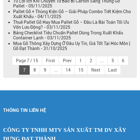
10 Lợi Ích Khi Chuyển Từ Bao Bì Carton Sang Thùng Gỗ
Pallet - 05/11/2025
Pallet Gỗ + Thùng Kiện Gỗ – Giải Pháp Combo Tiết Kiệm Cho
Xuất Khẩu - 04/11/2025
Thuê Pallet Gỗ Hay Mua Pallet Gỗ – Đâu Là Bài Toán Tối Ưu
Vốn Lưu Động? - 03/11/2025
Bảng Checklist Tiêu Chuẩn Pallet Dùng Trong Xuất Khẩu
Container Lạnh - 03/11/2025
Mua Gỗ Thông Xây Dựng Ở Đâu Uy Tín, Giá Tốt Tại Hóc Môn |
Gỗ Đạt Thành - 31/10/2025
Page 7 / 15
First
Prev
1
2
...
5
6
7
8
9
...
14
15
Next
Last
THÔNG TIN LIÊN HỆ
CÔNG TY TNHH MTV SẢN XUẤT TM DV XÂY
DỰNG ĐẠT THÀNH