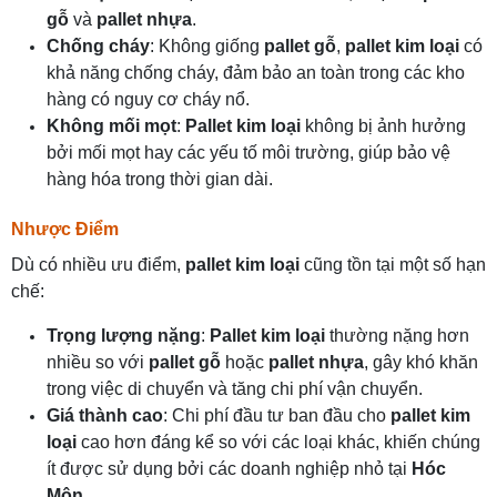
gỗ
và
pallet nhựa
.
Chống cháy
: Không giống
pallet gỗ
,
pallet kim loại
có
khả năng chống cháy, đảm bảo an toàn trong các kho
hàng có nguy cơ cháy nổ.
Không mối mọt
:
Pallet kim loại
không bị ảnh hưởng
bởi mối mọt hay các yếu tố môi trường, giúp bảo vệ
hàng hóa trong thời gian dài.
Nhược Điểm
Dù có nhiều ưu điểm,
pallet kim loại
cũng tồn tại một số hạn
chế:
Trọng lượng nặng
:
Pallet kim loại
thường nặng hơn
nhiều so với
pallet gỗ
hoặc
pallet nhựa
, gây khó khăn
trong việc di chuyển và tăng chi phí vận chuyển.
Giá thành cao
: Chi phí đầu tư ban đầu cho
pallet kim
loại
cao hơn đáng kể so với các loại khác, khiến chúng
ít được sử dụng bởi các doanh nghiệp nhỏ tại
Hóc
Môn
.