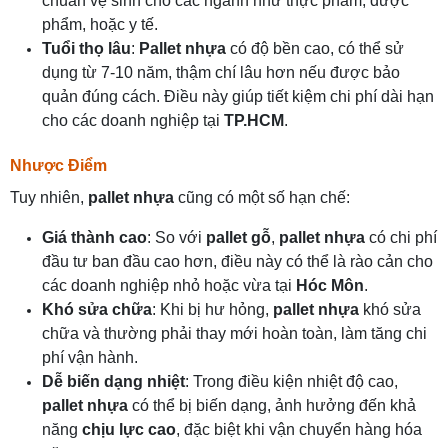
chuẩn vệ sinh cho các ngành như thực phẩm, dược
phẩm, hoặc y tế.
Tuổi thọ lâu
:
Pallet nhựa
có độ bền cao, có thể sử
dụng từ 7-10 năm, thậm chí lâu hơn nếu được bảo
quản đúng cách. Điều này giúp tiết kiệm chi phí dài hạn
cho các doanh nghiệp tại
TP.HCM
.
Nhược Điểm
Tuy nhiên,
pallet nhựa
cũng có một số hạn chế:
Giá thành cao
: So với
pallet gỗ
,
pallet nhựa
có chi phí
đầu tư ban đầu cao hơn, điều này có thể là rào cản cho
các doanh nghiệp nhỏ hoặc vừa tại
Hóc Môn
.
Khó sửa chữa
: Khi bị hư hỏng,
pallet nhựa
khó sửa
chữa và thường phải thay mới hoàn toàn, làm tăng chi
phí vận hành.
Dễ biến dạng nhiệt
: Trong điều kiện nhiệt độ cao,
pallet nhựa
có thể bị biến dạng, ảnh hưởng đến khả
năng
chịu lực cao
, đặc biệt khi vận chuyển hàng hóa