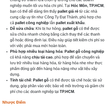
nghiệp muốn tối ưu hóa chi phí. Tại
Hóc Môn, TP.HCM
,
bạn có thể dễ dàng tìm thấy
pallet giá rẻ
từ các nhà
cung cấp uy tín như Công Ty Đạt Thành, phù hợp cho
cả
pallet công nghiệp
lẫn
pallet xuất khẩu
.
Dễ sửa chữa
: Khi bị hư hỏng,
pallet gỗ
có thể được
sửa chữa nhanh chóng bằng cách thay thế các thanh
gỗ hoặc đóng đinh lại. Điều này giúp tiết kiệm chi phí so
với việc phải mua mới hoàn toàn.
Phù hợp nhiều loại hàng hóa
:
Pallet gỗ công nghiệp
có khả năng
chịu tải cao
, phù hợp để vận chuyển và
lưu trữ nhiều loại hàng hóa, từ hàng hóa nhẹ như thực
phẩm đóng gói đến hàng hóa nặng như vật liệu xây
dựng.
Tính tái chế
:
Pallet gỗ
có thể được tái chế hoặc tái sử
dụng, góp phần vào việc bảo vệ môi trường và giảm chi
phí cho các doanh nghiệp tại
TP.HCM
.
Nhược Điểm