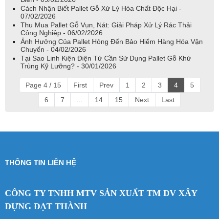
Cách Nhận Biết Pallet Gỗ Xử Lý Hóa Chất Độc Hại -
07/02/2026
Thu Mua Pallet Gỗ Vụn, Nát: Giải Pháp Xử Lý Rác Thải
Công Nghiệp - 06/02/2026
Ảnh Hưởng Của Pallet Hỏng Đến Bảo Hiểm Hàng Hóa Vận
Chuyển - 04/02/2026
Tại Sao Linh Kiện Điện Tử Cần Sử Dụng Pallet Gỗ Khử
Trùng Kỹ Lưỡng? - 30/01/2026
Page 4 / 15
First
Prev
1
2
3
4
5
6
7
...
14
15
Next
Last
THÔNG TIN LIÊN HỆ
CÔNG TY TNHH MTV SẢN XUẤT TM DV XÂY
DỰNG ĐẠT THÀNH