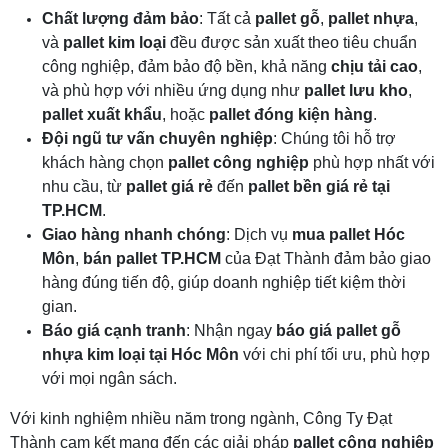
Chất lượng đảm bảo
: Tất cả
pallet gỗ
,
pallet nhựa
,
và
pallet kim loại
đều được sản xuất theo tiêu chuẩn
công nghiệp, đảm bảo độ bền, khả năng
chịu tải cao
,
và phù hợp với nhiều ứng dụng như
pallet lưu kho
,
pallet xuất khẩu
, hoặc
pallet đóng kiện hàng
.
Đội ngũ tư vấn chuyên nghiệp
: Chúng tôi hỗ trợ
khách hàng chọn
pallet công nghiệp
phù hợp nhất với
nhu cầu, từ
pallet giá rẻ
đến
pallet bền giá rẻ tại
TP.HCM
.
Giao hàng nhanh chóng
: Dịch vụ
mua pallet Hóc
Môn
,
bán pallet TP.HCM
của Đạt Thành đảm bảo giao
hàng đúng tiến độ, giúp doanh nghiệp tiết kiệm thời
gian.
Báo giá cạnh tranh
: Nhận ngay
báo giá pallet gỗ
nhựa kim loại tại Hóc Môn
với chi phí tối ưu, phù hợp
với mọi ngân sách.
Với kinh nghiệm nhiều năm trong ngành, Công Ty Đạt
Thành cam kết mang đến các giải pháp
pallet công nghiệp