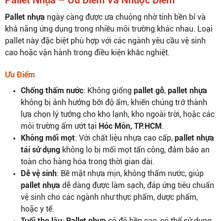
Pallet Nhựa – Ưu Điểm Và Nhược Điểm
Pallet nhựa
ngày càng được ưa chuộng nhờ tính bền bỉ và
khả năng ứng dụng trong nhiều môi trường khác nhau. Loại
pallet này đặc biệt phù hợp với các ngành yêu cầu vệ sinh
cao hoặc vận hành trong điều kiện khắc nghiệt.
Ưu Điểm
Chống thấm nước
: Không giống
pallet gỗ
,
pallet nhựa
không bị ảnh hưởng bởi độ ẩm, khiến chúng trở thành
lựa chọn lý tưởng cho kho lạnh, kho ngoài trời, hoặc các
môi trường ẩm ướt tại
Hóc Môn, TP.HCM
.
Không mối mọt
: Với chất liệu nhựa cao cấp,
pallet nhựa
tái sử dụng
không lo bị mối mọt tấn công, đảm bảo an
toàn cho hàng hóa trong thời gian dài.
Dễ vệ sinh
: Bề mặt nhựa mịn, không thấm nước, giúp
pallet nhựa
dễ dàng được làm sạch, đáp ứng tiêu chuẩn
vệ sinh cho các ngành như thực phẩm, dược phẩm,
hoặc y tế.
Tuổi thọ lâu
:
Pallet nhựa
có độ bền cao, có thể sử dụng