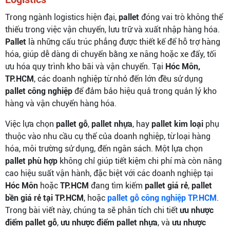
Trong ngành logistics hiện đại,
pallet
đóng vai trò không thể
thiếu trong việc vận chuyển, lưu trữ và xuất nhập hàng hóa.
Pallet
là những cấu trúc phẳng được thiết kế để hỗ trợ hàng
hóa, giúp dễ dàng di chuyển bằng xe nâng hoặc xe đẩy, tối
ưu hóa quy trình kho bãi và vận chuyển. Tại
Hóc Môn,
TP.HCM
, các doanh nghiệp từ nhỏ đến lớn đều sử dụng
pallet công nghiệp
để đảm bảo hiệu quả trong quản lý kho
hàng và vận chuyển hàng hóa.
Việc lựa chọn
pallet gỗ
,
pallet nhựa
, hay
pallet kim loại
phụ
thuộc vào nhu cầu cụ thể của doanh nghiệp, từ loại hàng
hóa, môi trường sử dụng, đến ngân sách. Một lựa chọn
pallet phù hợp
không chỉ giúp tiết kiệm chi phí mà còn nâng
cao hiệu suất vận hành, đặc biệt với các doanh nghiệp tại
Hóc Môn
hoặc
TP.HCM
đang tìm kiếm
pallet giá rẻ
,
pallet
bền giá rẻ tại TP.HCM
, hoặc
pallet gỗ công nghiệp TP.HCM
.
Trong bài viết này, chúng ta sẽ phân tích chi tiết
ưu nhược
điểm pallet gỗ
,
ưu nhược điểm pallet nhựa
, và
ưu nhược