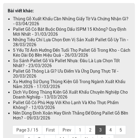
Bài viết khác:
Thùng Gỗ Xuất Khẩu Cần Những Giấy Tờ Và Chứng Nhận Gì?
- 03/04/2026
Pallet Gỗ Có Bắt Buộc Đóng Dấu ISPM 15 Không? Quy Định
Mới Nhất - 31/03/2026
Những Tiêu Chí Lựa Chọn Đơn Vị Sản Xuất Pallet Gỗ Uy Tín -
28/03/2026
5 Yếu Tố Ảnh Hưởng Đến Tuổi Thọ Pallet Gỗ Trong Kho - Cách
Kéo Dài Độ Bền Hiệu Quả - 26/03/2026
So Sánh Pallet Gỗ Và Pallet Nhựa: Đâu Là Lựa Chọn Tốt
Nhất? - 23/03/2026
Pallet Gỗ Thông Là Gì? Ưu Điểm Và Ứng Dụng Thực Tế -
20/03/2026
Xu Hướng Sử Dụng Thùng Kiện Gỗ Trong Ngành Xuất Khẩu
Năm 2026 - 17/03/2026
Dịch Vụ Đóng Thùng Kiện Gỗ Xuất Khẩu Chuyên Nghiệp Cho
Doanh Nghiệp - 13/03/2026
Pallet Gỗ Có Phù Hợp Với Kho Lạnh Và Kho Thực Phẩm
Không? - 12/03/2026
Nên Dùng Đinh Xoắn Hay Đinh Thẳng Để Đóng Pallet Gỗ Bền
Hơn? - 09/03/2026
Page 3 / 15
First
Prev
1
2
3
4
5