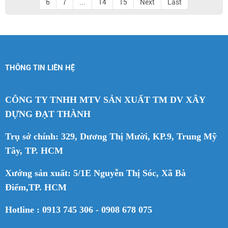
6
7
...
14
15
Next
Last
THÔNG TIN LIÊN HỆ
CÔNG TY TNHH MTV SẢN XUẤT TM DV XÂY
DỰNG ĐẠT THÀNH
Trụ sở chính: 329, Dương Thị Mười, KP.9, Trung Mỹ
Tây, TP. HCM
Xưởng sản xuất: 5/1E Nguyễn Thị Sóc, Xã Bà
Điểm,TP. HCM
Hotline : 0913 745 306 - 0908 678 075