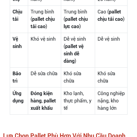
Chịu
Trung bình
Trung bình
Cao (
pallet
tải
(
pallet chịu
(
pallet chịu
chịu tải cao
)
tải cao
)
lực cao
)
Vệ
Khó vệ sinh
Dễ vệ sinh
Dễ vệ sinh
sinh
(
pallet vệ
sinh dễ
dàng
)
Bảo
Dễ sửa chữa
Khó sửa
Khó sửa
trì
chữa
chữa
Ứng
Đóng kiện
Kho lạnh,
Công nghiệp
dụng
hàng
,
pallet
thực phẩm, y
nặng, kho
xuất khẩu
tế
hàng lớn
Lựa Chọn Pallet Phù Hợp Với Nhu Cầu Doanh