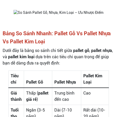
Bảng So Sánh Nhanh: Pallet Gỗ Vs Pallet Nhựa
Vs Pallet Kim Loại
Dưới đây là bảng so sánh chi tiết giữa
pallet gỗ
,
pallet nhựa
,
và
pallet kim loại
dựa trên các tiêu chí quan trọng để giúp
bạn dễ dàng đưa ra quyết định:
Tiêu
Pallet Kim
chí
Pallet Gỗ
Pallet Nhựa
Loại
Giá
Thấp (
pallet
Trung bình
Cao
thành
giá rẻ
)
đến cao
Tuổi
Ngắn (3-5
Dài (7-10
Rất dài (10-
thọ
năm)
năm)
20 năm)