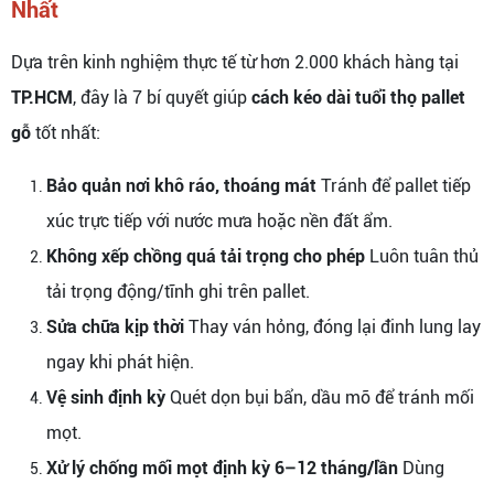
Nhất
Dựa trên kinh nghiệm thực tế từ hơn 2.000 khách hàng tại
TP.HCM
, đây là 7 bí quyết giúp
cách kéo dài tuổi thọ pallet
gỗ
tốt nhất:
Bảo quản nơi khô ráo, thoáng mát
Tránh để pallet tiếp
xúc trực tiếp với nước mưa hoặc nền đất ẩm.
Không xếp chồng quá tải trọng cho phép
Luôn tuân thủ
tải trọng động/tĩnh ghi trên pallet.
Sửa chữa kịp thời
Thay ván hỏng, đóng lại đinh lung lay
ngay khi phát hiện.
Vệ sinh định kỳ
Quét dọn bụi bẩn, dầu mỡ để tránh mối
mọt.
Xử lý chống mối mọt định kỳ 6–12 tháng/lần
Dùng