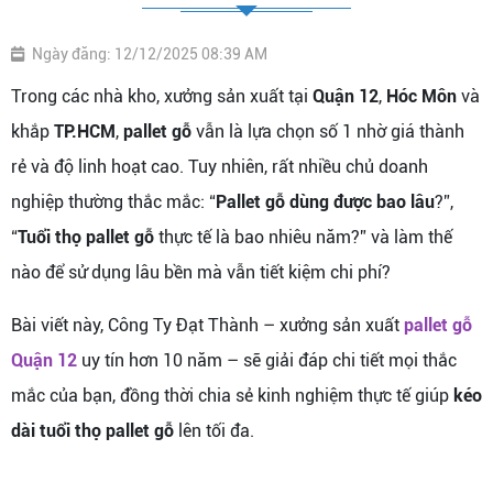
Ngày đăng: 12/12/2025 08:39 AM
Trong các nhà kho, xưởng sản xuất tại
Quận 12
,
Hóc Môn
và
khắp
TP.HCM
,
pallet gỗ
vẫn là lựa chọn số 1 nhờ giá thành
rẻ và độ linh hoạt cao. Tuy nhiên, rất nhiều chủ doanh
nghiệp thường thắc mắc: “
Pallet gỗ dùng được bao lâu
?”,
“
Tuổi thọ pallet gỗ
thực tế là bao nhiêu năm?” và làm thế
nào để sử dụng lâu bền mà vẫn tiết kiệm chi phí?
Bài viết này, Công Ty Đạt Thành – xưởng sản xuất
pallet gỗ
Quận 12
uy tín hơn 10 năm – sẽ giải đáp chi tiết mọi thắc
mắc của bạn, đồng thời chia sẻ kinh nghiệm thực tế giúp
kéo
dài tuổi thọ pallet gỗ
lên tối đa.