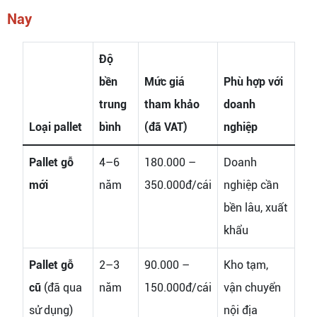
Nay
Độ
bền
Mức giá
Phù hợp với
trung
tham khảo
doanh
Loại pallet
bình
(đã VAT)
nghiệp
Pallet gỗ
4–6
180.000 –
Doanh
mới
năm
350.000đ/cái
nghiệp cần
bền lâu, xuất
khẩu
Pallet gỗ
2–3
90.000 –
Kho tạm,
cũ
(đã qua
năm
150.000đ/cái
vận chuyển
sử dụng)
nội địa