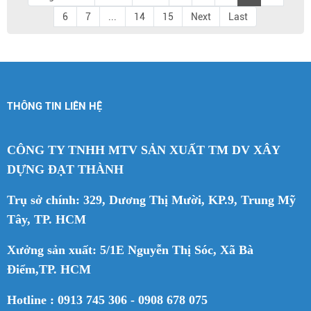
6
7
...
14
15
Next
Last
THÔNG TIN LIÊN HỆ
CÔNG TY TNHH MTV SẢN XUẤT TM DV XÂY
DỰNG ĐẠT THÀNH
Trụ sở chính: 329, Dương Thị Mười, KP.9, Trung Mỹ
Tây, TP. HCM
Xưởng sản xuất: 5/1E Nguyễn Thị Sóc, Xã Bà
Điểm,TP. HCM
Hotline : 0913 745 306 - 0908 678 075