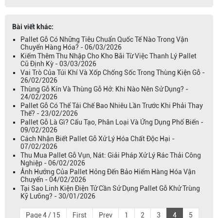
Bài viết khác:
Pallet Gỗ Có Những Tiêu Chuẩn Quốc Tế Nào Trong Vận
Chuyển Hàng Hóa? - 06/03/2026
Kiếm Thêm Thu Nhập Cho Kho Bãi Từ Việc Thanh Lý Pallet
Cũ Định Kỳ - 03/03/2026
Vai Trò Của Túi Khí Và Xốp Chống Sốc Trong Thùng Kiện Gỗ -
26/02/2026
Thùng Gỗ Kín Và Thùng Gỗ Hở: Khi Nào Nên Sử Dụng? -
24/02/2026
Pallet Gỗ Có Thể Tái Chế Bao Nhiêu Lần Trước Khi Phải Thay
Thế? - 23/02/2026
Pallet Gỗ Là Gì? Cấu Tạo, Phân Loại Và Ứng Dụng Phổ Biến -
09/02/2026
Cách Nhận Biết Pallet Gỗ Xử Lý Hóa Chất Độc Hại -
07/02/2026
Thu Mua Pallet Gỗ Vụn, Nát: Giải Pháp Xử Lý Rác Thải Công
Nghiệp - 06/02/2026
Ảnh Hưởng Của Pallet Hỏng Đến Bảo Hiểm Hàng Hóa Vận
Chuyển - 04/02/2026
Tại Sao Linh Kiện Điện Tử Cần Sử Dụng Pallet Gỗ Khử Trùng
Kỹ Lưỡng? - 30/01/2026
Page 4 / 15
First
Prev
1
2
3
4
5