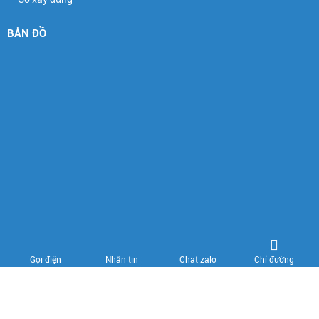
BẢN ĐỒ
Chỉ đường
Gọi điện
Nhắn tin
Chat zalo
Copyright © ĐẠT THÀNH. All Rights Reserved. Designed by Nina.vn
Đang online: 3
Hôm nay: 299
Tháng: 2646
Tổng truy cập: 288684