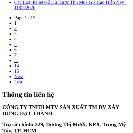
Các Loại Pallet Gỗ Cũ Được Thu Mua Giá Cao Hiện Nay -
11/05/2026
Page 1 / 15
1
2
3
4
5
6
7
...
14
15
Next
Last
Thông tin liên hệ
CÔNG TY TNHH MTV SẢN XUẤT TM DV XÂY
DỰNG ĐẠT THÀNH
Trụ sở chính: 329, Dương Thị Mười, KP.9, Trung Mỹ
Tây, TP. HCM