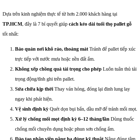
Dựa trên kinh nghiệm thực tế từ hơn 2.000 khách hàng tại
TP.HCM
, đây là 7 bí quyết giúp
cách kéo dài tuổi thọ pallet gỗ
tốt nhất:
Bảo quản nơi khô ráo, thoáng mát
Tránh để pallet tiếp xúc
trực tiếp với nước mưa hoặc nền đất ẩm.
Không xếp chồng quá tải trọng cho phép
Luôn tuân thủ tải
trọng động/tĩnh ghi trên pallet.
Sửa chữa kịp thời
Thay ván hỏng, đóng lại đinh lung lay
ngay khi phát hiện.
Vệ sinh định kỳ
Quét dọn bụi bẩn, dầu mỡ để tránh mối mọt.
Xử lý chống mối mọt định kỳ 6–12 tháng/lần
Dùng thuốc
chống mối chuyên dụng hoặc phun sơn chống ẩm.
Đào tạo nhân viên nâng hạ đúng kỹ thuật
Nâng đúng tâm