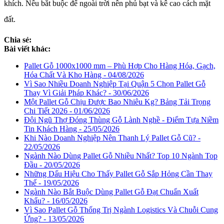
khích. Nếu bắt buộc để ngoài trời nên phủ bạt và kê cao cách mặt
đất.
Chia sẻ:
Bài viết khác:
Pallet Gỗ 1000x1000 mm – Phù Hợp Cho Hàng Hóa, Gạch,
Hóa Chất Và Kho Hàng - 04/08/2026
Vì Sao Nhiều Doanh Nghiệp Tại Quận 5 Chọn Pallet Gỗ
Thay Vì Giải Pháp Khác? - 30/06/2026
Một Pallet Gỗ Chịu Được Bao Nhiêu Kg? Bảng Tải Trọng
Chi Tiết 2026 - 01/06/2026
Đội Ngũ Thợ Đóng Thùng Gỗ Lành Nghề - Điểm Tựa Niềm
Tin Khách Hàng - 25/05/2026
Khi Nào Doanh Nghiệp Nên Thanh Lý Pallet Gỗ Cũ? -
22/05/2026
Ngành Nào Dùng Pallet Gỗ Nhiều Nhất? Top 10 Ngành Top
Đầu - 20/05/2026
Những Dấu Hiệu Cho Thấy Pallet Gỗ Sắp Hỏng Cần Thay
Thế - 19/05/2026
Ngành Nào Bắt Buộc Dùng Pallet Gỗ Đạt Chuẩn Xuất
Khẩu? - 16/05/2026
Vì Sao Pallet Gỗ Thống Trị Ngành Logistics Và Chuỗi Cung
Ứng? - 13/05/2026