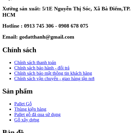
Xưởng sản xuất: 5/1E Nguyễn Thị Sóc, Xã Bà Điểm,TP.
HCM
Hotline : 0913 745 306 - 0908 678 075
Email: godatthanh@gmail.com
Chính sách
Chính sách thanh toán
Chính sách bảo hành - đổi trả
Chính sách bảo mật thông tin khách hàng
Chính sách vận chuyển - giao hàng tận nơi
Sản phẩm
Pallet Gỗ
Thùng kiện hàng
Pallet gỗ đã qua sử dụng
Gỗ xây dựng
Bản đồ