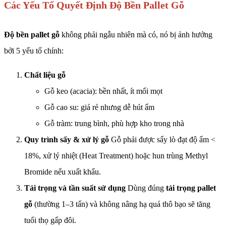
Các Yếu Tố Quyết Định Độ Bền Pallet Gỗ
Độ bền pallet gỗ
không phải ngẫu nhiên mà có, nó bị ảnh hưởng
bởi 5 yếu tố chính:
Chất liệu gỗ
Gỗ keo (acacia): bền nhất, ít mối mọt
Gỗ cao su: giá rẻ nhưng dễ hút ẩm
Gỗ tràm: trung bình, phù hợp kho trong nhà
Quy trình sấy & xử lý gỗ
Gỗ phải được sấy lò đạt độ ẩm <
18%, xử lý nhiệt (Heat Treatment) hoặc hun trùng Methyl
Bromide nếu xuất khẩu.
Tải trọng và tần suất sử dụng
Dùng đúng
tải trọng pallet
gỗ
(thường 1–3 tấn) và không nâng hạ quá thô bạo sẽ tăng
tuổi thọ gấp đôi.