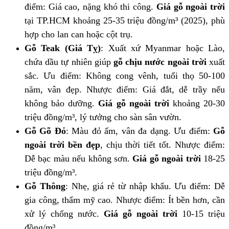
điểm: Giá cao, nặng khó thi công.
Giá gỗ ngoài trời
tại TP.HCM khoảng 25-35 triệu đồng/m³ (2025), phù
hợp cho lan can hoặc cột trụ.
Gỗ Teak (Giá Tỵ)
: Xuất xứ Myanmar hoặc Lào,
chứa dầu tự nhiên giúp
gỗ chịu nước ngoài trời
xuất
sắc. Ưu điểm: Không cong vênh, tuổi thọ 50-100
năm, vân đẹp. Nhược điểm: Giá đắt, dễ trầy nếu
không bảo dưỡng.
Giá gỗ ngoài trời
khoảng 20-30
triệu đồng/m³, lý tưởng cho sàn sân vườn.
Gỗ Gõ Đỏ
: Màu đỏ ấm, vân đa dạng. Ưu điểm:
Gỗ
ngoài trời bền đẹp
, chịu thời tiết tốt. Nhược điểm:
Dễ bạc màu nếu không sơn.
Giá gỗ ngoài trời
18-25
triệu đồng/m³.
Gỗ Thông
: Nhẹ, giá rẻ từ nhập khẩu. Ưu điểm: Dễ
gia công, thẩm mỹ cao. Nhược điểm: Ít bền hơn, cần
xử lý chống nước.
Giá gỗ ngoài trời
10-15 triệu
đồng/m³.