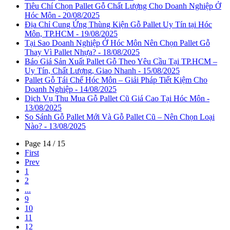
Tiêu Chí Chọn Pallet Gỗ Chất Lượng Cho Doanh Nghiệp Ở
Hóc Môn - 20/08/2025
Địa Chỉ Cung Ứng Thùng Kiện Gỗ Pallet Uy Tín tại Hóc
Môn, TP.HCM - 19/08/2025
Tại Sao Doanh Nghiệp Ở Hóc Môn Nên Chọn Pallet Gỗ
Thay Vì Pallet Nhựa? - 18/08/2025
Báo Giá Sản Xuất Pallet Gỗ Theo Yêu Cầu Tại TP.HCM –
Uy Tín, Chất Lượng, Giao Nhanh - 15/08/2025
Pallet Gỗ Tái Chế Hóc Môn – Giải Pháp Tiết Kiệm Cho
Doanh Nghiệp - 14/08/2025
Dịch Vụ Thu Mua Gỗ Pallet Cũ Giá Cao Tại Hóc Môn -
13/08/2025
So Sánh Gỗ Pallet Mới Và Gỗ Pallet Cũ – Nên Chọn Loại
Nào? - 13/08/2025
Page 14 / 15
First
Prev
1
2
...
9
10
11
12