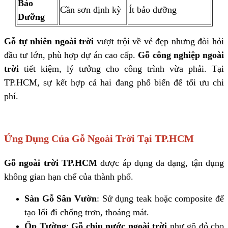
Bảo
Cần sơn định kỳ
Ít bảo dưỡng
Dưỡng
Gỗ tự nhiên ngoài trời
vượt trội về vẻ đẹp nhưng đòi hỏi
đầu tư lớn, phù hợp dự án cao cấp.
Gỗ công nghiệp ngoài
trời
tiết kiệm, lý tưởng cho công trình vừa phải. Tại
TP.HCM, sự kết hợp cả hai đang phổ biến để tối ưu chi
phí.
Ứng Dụng Của Gỗ Ngoài Trời Tại TP.HCM
Gỗ ngoài trời TP.HCM
được áp dụng đa dạng, tận dụng
không gian hạn chế của thành phố.
Sàn Gỗ Sân Vườn
: Sử dụng teak hoặc composite để
tạo lối đi chống trơn, thoáng mát.
Ốp Tường
:
Gỗ chịu nước ngoài trời
như gõ đỏ cho