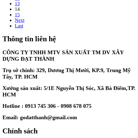
13
14
15
Next
Last
Thông tin liên hệ
CÔNG TY TNHH MTV SẢN XUẤT TM DV XÂY
DỰNG ĐẠT THÀNH
Trụ sở chính: 329, Dương Thị Mười, KP.9, Trung Mỹ
Tây, TP. HCM
Xưởng sản xuất: 5/1E Nguyễn Thị Sóc, Xã Bà Điểm,TP.
HCM
Hotline : 0913 745 306 - 0908 678 075
Email: godatthanh@gmail.com
Chính sách