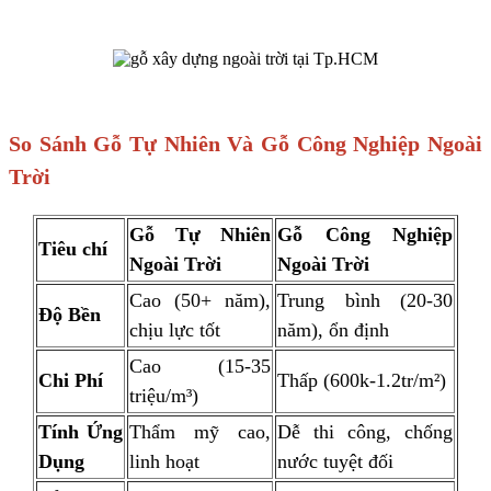
So Sánh Gỗ Tự Nhiên Và Gỗ Công Nghiệp Ngoài
Trời
Gỗ Tự Nhiên
Gỗ Công Nghiệp
Tiêu chí
Ngoài Trời
Ngoài Trời
Cao (50+ năm),
Trung bình (20-30
Độ Bền
chịu lực tốt
năm), ổn định
Cao (15-35
Chi Phí
Thấp (600k-1.2tr/m²)
triệu/m³)
Tính Ứng
Thẩm mỹ cao,
Dễ thi công, chống
Dụng
linh hoạt
nước tuyệt đối