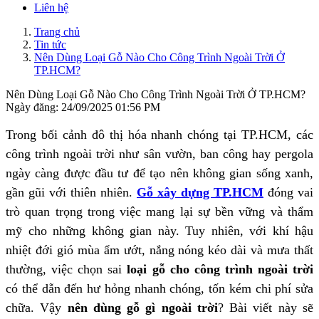
Liên hệ
Trang chủ
Tin tức
Nên Dùng Loại Gỗ Nào Cho Công Trình Ngoài Trời Ở
TP.HCM?
Nên Dùng Loại Gỗ Nào Cho Công Trình Ngoài Trời Ở TP.HCM?
Ngày đăng: 24/09/2025 01:56 PM
Trong bối cảnh đô thị hóa nhanh chóng tại TP.HCM, các
công trình ngoài trời như sân vườn, ban công hay pergola
ngày càng được đầu tư để tạo nên không gian sống xanh,
gần gũi với thiên nhiên.
Gỗ xây dựng TP.HCM
đóng vai
trò quan trọng trong việc mang lại sự bền vững và thẩm
mỹ cho những không gian này. Tuy nhiên, với khí hậu
nhiệt đới gió mùa ẩm ướt, nắng nóng kéo dài và mưa thất
thường, việc chọn sai
loại gỗ cho công trình ngoài trời
có thể dẫn đến hư hỏng nhanh chóng, tốn kém chi phí sửa
chữa. Vậy
nên dùng gỗ gì ngoài trời
? Bài viết này sẽ