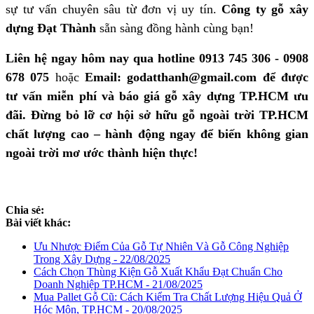
sự tư vấn chuyên sâu từ đơn vị uy tín.
Công ty gỗ xây
dựng Đạt Thành
sẵn sàng đồng hành cùng bạn!
Liên hệ ngay hôm nay qua hotline 0913 745 306 - 0908
678 075
hoặc
Email: godatthanh@gmail.com để được
tư vấn miễn phí và báo giá
gỗ xây dựng TP.HCM
ưu
đãi. Đừng bỏ lỡ cơ hội sở hữu
gỗ ngoài trời TP.HCM
chất lượng cao – hành động ngay để biến không gian
ngoài trời mơ ước thành hiện thực!
Chia sẻ:
Bài viết khác:
Ưu Nhược Điểm Của Gỗ Tự Nhiên Và Gỗ Công Nghiệp
Trong Xây Dựng - 22/08/2025
Cách Chọn Thùng Kiện Gỗ Xuất Khẩu Đạt Chuẩn Cho
Doanh Nghiệp TP.HCM - 21/08/2025
Mua Pallet Gỗ Cũ: Cách Kiểm Tra Chất Lượng Hiệu Quả Ở
Hóc Môn, TP.HCM - 20/08/2025