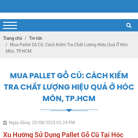
Trang chủ
Tin tức
Mua Pallet Gỗ Cũ: Cách Kiểm Tra Chất Lượng Hiệu Quả Ở Hóc
Môn, TP.HCM
MUA PALLET GỖ CŨ: CÁCH KIỂM
TRA CHẤT LƯỢNG HIỆU QUẢ Ở HÓC
MÔN, TP.HCM
Ngày đăng: 20/08/2025 03:24 PM
Xu Hướng Sử Dụng Pallet Gỗ Cũ Tại Hóc