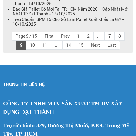
Thành - 14/10/2025
Báo Giá Pallet Gỗ Mới Tại TP.HCM Năm 2026 – Cập Nhật Mới
Nhất Từ Đạt Thành - 13/10/2025
Tiêu Chuẩn ISPM 15 Cho Gỗ Làm Pallet Xuất Khẩu Là Gì? -
10/10/2025
Page 9 / 15
First
Prev
1
2
...
7
8
9
10
11
...
14
15
Next
Last
THÔNG TIN LIÊN HỆ
CÔNG TY TNHH MTV SẢN XUẤT TM DV XÂY
DỰNG ĐẠT THÀNH
Trụ sở chính: 329, Dương Thị Mười, KP.9, Trung Mỹ
Tây, TP. HCM