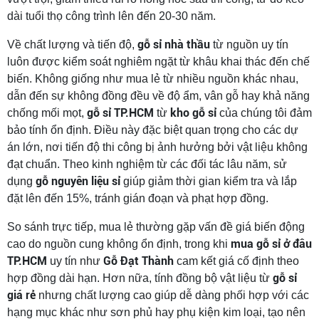
dài tuổi thọ công trình lên đến 20-30 năm.
gỗ sỉ nhà thầu
Về chất lượng và tiến độ,
từ nguồn uy tín
luôn được kiểm soát nghiêm ngặt từ khâu khai thác đến chế
biến. Không giống như mua lẻ từ nhiều nguồn khác nhau,
dẫn đến sự không đồng đều về độ ẩm, vân gỗ hay khả năng
gỗ sỉ TP.HCM
kho gỗ sỉ
chống mối mọt,
từ
của chúng tôi đảm
bảo tính ổn định. Điều này đặc biệt quan trọng cho các dự
án lớn, nơi tiến độ thi công bị ảnh hưởng bởi vật liệu không
đạt chuẩn. Theo kinh nghiệm từ các đối tác lâu năm, sử
gỗ nguyên liệu sỉ
dụng
giúp giảm thời gian kiểm tra và lắp
đặt lên đến 15%, tránh gián đoạn và phạt hợp đồng.
So sánh trực tiếp, mua lẻ thường gặp vấn đề giá biến động
mua gỗ sỉ ở đâu
cao do nguồn cung không ổn định, trong khi
TP.HCM
Gỗ Đạt Thành
uy tín như
cam kết giá cố định theo
gỗ sỉ
hợp đồng dài hạn. Hơn nữa, tính đồng bộ vật liệu từ
giá rẻ
nhưng chất lượng cao giúp dễ dàng phối hợp với các
hạng mục khác như sơn phủ hay phụ kiện kim loại, tạo nên