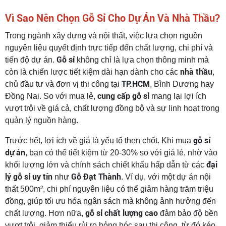
Vì Sao Nên Chọn Gỗ Sỉ Cho Dự Án Và Nhà Thầu?
Trong ngành xây dựng và nội thất, việc lựa chọn nguồn
nguyên liệu quyết định trực tiếp đến chất lượng, chi phí và
Gỗ sỉ
tiến độ dự án.
không chỉ là lựa chọn thông minh mà
nhà thầu
còn là chiến lược tiết kiệm dài hạn dành cho các
,
TP.HCM
chủ đầu tư và đơn vị thi công tại
, Bình Dương hay
cung cấp gỗ sỉ
Đồng Nai. So với mua lẻ,
mang lại lợi ích
vượt trội về giá cả, chất lượng đồng bộ và sự linh hoạt trong
quản lý nguồn hàng.
gỗ sỉ
Trước hết, lợi ích về giá là yếu tố then chốt. Khi mua
dự án
, bạn có thể tiết kiệm từ 20-30% so với giá lẻ, nhờ vào
đại
khối lượng lớn và chính sách chiết khấu hấp dẫn từ các
lý gỗ sỉ uy tín
Gỗ Đạt Thành
như
. Ví dụ, với một dự án nội
thất 500m², chi phí nguyên liệu có thể giảm hàng trăm triệu
đồng, giúp tối ưu hóa ngân sách mà không ảnh hưởng đến
gỗ sỉ chất lượng cao
chất lượng. Hơn nữa,
đảm bảo độ bền
vượt trội, giảm thiểu rủi ro hỏng hóc sau thi công, từ đó kéo