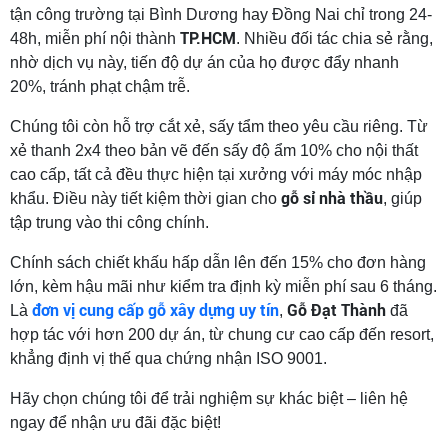
tận công trường tại Bình Dương hay Đồng Nai chỉ trong 24-
TP.HCM
48h, miễn phí nội thành
. Nhiều đối tác chia sẻ rằng,
nhờ dịch vụ này, tiến độ dự án của họ được đẩy nhanh
20%, tránh phạt chậm trễ.
Chúng tôi còn hỗ trợ cắt xẻ, sấy tẩm theo yêu cầu riêng. Từ
xẻ thanh 2x4 theo bản vẽ đến sấy độ ẩm 10% cho nội thất
cao cấp, tất cả đều thực hiện tại xưởng với máy móc nhập
gỗ sỉ nhà thầu
khẩu. Điều này tiết kiệm thời gian cho
, giúp
tập trung vào thi công chính.
Chính sách chiết khấu hấp dẫn lên đến 15% cho đơn hàng
lớn, kèm hậu mãi như kiểm tra định kỳ miễn phí sau 6 tháng.
đơn vị cung cấp gỗ xây dựng uy tín
Gỗ Đạt Thành
Là
,
đã
hợp tác với hơn 200 dự án, từ chung cư cao cấp đến resort,
khẳng định vị thế qua chứng nhận ISO 9001.
Hãy chọn chúng tôi để trải nghiệm sự khác biệt – liên hệ
ngay để nhận ưu đãi đặc biệt!