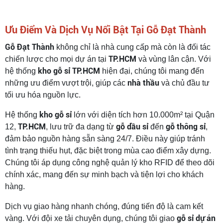
Ưu Điểm Và Dịch Vụ Nổi Bật Tại Gỗ Đạt Thành
Gỗ Đạt Thành
không chỉ là nhà cung cấp mà còn là đối tác
TP.HCM
chiến lược cho mọi dự án tại
và vùng lân cận. Với
kho gỗ sỉ TP.HCM
hệ thống
hiện đại, chúng tôi mang đến
nhà thầu
những ưu điểm vượt trội, giúp các
và chủ đầu tư
tối ưu hóa nguồn lực.
kho gỗ sỉ
Hệ thống
lớn với diện tích hơn 10.000m² tại Quận
TP.HCM
gỗ dầu sỉ
gỗ thông sỉ
12,
, lưu trữ đa dạng từ
đến
,
đảm bảo nguồn hàng sẵn sàng 24/7. Điều này giúp tránh
tình trạng thiếu hụt, đặc biệt trong mùa cao điểm xây dựng.
Chúng tôi áp dụng công nghệ quản lý kho RFID để theo dõi
chính xác, mang đến sự minh bạch và tiện lợi cho khách
hàng.
Dịch vụ giao hàng nhanh chóng, đúng tiến độ là cam kết
gỗ sỉ dự án
vàng. Với đội xe tải chuyên dụng, chúng tôi giao