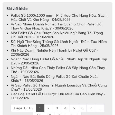
Bài viết khác:
Pallet Gỗ 1000x1000 mm – Phù Hợp Cho Hàng Hóa, Gạch,
Hóa Chất Và Kho Hàng - 04/08/2026
Vì Sao Nhiều Doanh Nghiệp Tại Quận 5 Chọn Pallet Gỗ
Thay Vì Giải Pháp Khác? - 30/06/2026
Một Pallet Gỗ Chịu Được Bao Nhiêu Kg? Bảng Tải Trọng
Chi Tiết 2026 - 01/06/2026
Đội Ngũ Thợ Đóng Thùng Gỗ Lành Nghề - Điểm Tựa Niềm
Tin Khách Hàng - 25/05/2026
Khi Nào Doanh Nghiệp Nên Thanh Lý Pallet Gỗ Cũ? -
22/05/2026
Ngành Nào Dùng Pallet Gỗ Nhiều Nhất? Top 10 Ngành Top
Đầu - 20/05/2026
Những Dấu Hiệu Cho Thấy Pallet Gỗ Sắp Hỏng Cần Thay
Thế - 19/05/2026
Ngành Nào Bắt Buộc Dùng Pallet Gỗ Đạt Chuẩn Xuất
Khẩu? - 16/05/2026
Vì Sao Pallet Gỗ Thống Trị Ngành Logistics Và Chuỗi Cung
Ứng? - 13/05/2026
Các Loại Pallet Gỗ Cũ Được Thu Mua Giá Cao Hiện Nay -
11/05/2026
Page 1 / 15
1
2
3
4
5
6
7
...