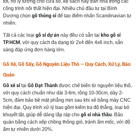
tốt, nó lý tưởng cho cửa sổ, kệ sách hay trần nhà trong các
công trình nội thất hiện đại. Nhiều chủ đầu tư tại Bình
gỗ thông sỉ
Dương chọn
để tạo điểm nhấn Scandinavian tự
nhiên.
gỗ sỉ dự án
kho gỗ sỉ
Tất cả các loại
này đều có sẵn tại
TP.HCM
, với quy cách đa dạng từ 2x4 đến 4x6 inch, sẵn
sàng đáp ứng đơn hàng lớn.
Gỗ Xẻ, Gỗ Sấy, Gỗ Nguyên Liệu Thô – Quy Cách, Xử Lý, Bảo
Quản
Gỗ xẻ sỉ
Gỗ Đạt Thành
tại
được chế biến từ nguyên liệu thô,
với quy cách chuẩn như dài 3-6m, rộng 10-30cm, dày 2-
5cm, đảm bảo bề mặt phẳng mịn sau khi xẻ bằng máy CNC
hiện đại. Quy trình xử lý bao gồm kiểm tra độ thẳng, loại bỏ
gỗ sỉ nhà thầu
khuyết tật, giúp dễ dàng lắp ráp cho
. Bảo
quản bằng cách xếp chồng thông gió, tránh ẩm mốc, với độ
ẩm tự nhiên dưới 20%.