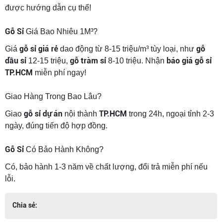
được hướng dẫn cụ thể!
Gỗ Sỉ
Giá Bao Nhiêu 1M³?
gỗ sỉ giá rẻ
gỗ
Giá
dao động từ 8-15 triệu/m³ tùy loại, như
dầu sỉ
gỗ tràm sỉ
báo giá gỗ sỉ
12-15 triệu,
8-10 triệu. Nhận
TP.HCM
miễn phí ngay!
Giao Hàng Trong Bao Lâu?
gỗ sỉ dự án
TP.HCM
Giao
nội thành
trong 24h, ngoại tỉnh 2-3
ngày, đúng tiến độ hợp đồng.
Gỗ Sỉ
Có Bảo Hành Không?
Có, bảo hành 1-3 năm về chất lượng, đổi trả miễn phí nếu
lỗi.
Chia sẻ: