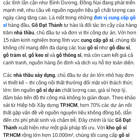
các tỉnh lân cận như Bình Dương, Đồng Nai đang phát triển
mạnh mẽ, nhu cầu về nguồn nguyên liệu gỗ chất lượng cao
đơn vị cung cấp gỗ
ngày càng tăng cao. Là một trong những
sỉ
Gỗ Đạt Thành
hàng đầu,
tự hào là đối tác tin cậy của hàng
nhà thầu
trăm
, chủ đầu tư và đơn vị thi công dự án. Với hơn
cung cấp gỗ sỉ
15 năm kinh nghiệm trong lĩnh vực
, chúng tôi
gỗ sỉ
gỗ dầu sỉ
không chỉ mang đến đa dạng các loại
như
,
gỗ tràm sỉ
gỗ keo sỉ
gỗ thông sỉ
,
và
, mà còn cam kết giá cả
cạnh tranh, nguồn hàng ổn định và dịch vụ hỗ trợ toàn diện.
nhà thầu xây dựng
Các
, chủ đầu tư dự án lớn nhỏ hay đơn
vị thiết kế – thi công nội thất thường đối mặt với thách thức
gỗ sỉ dự án
lớn: tìm nguồn
chất lượng cao, giá sỉ hợp lý,
đảm bảo tiến độ thi công mà không lo gián đoạn. Theo khảo
TP.HCM
sát từ Hiệp hội Xây dựng
, hơn 70% các dự án nội
thất gặp vấn đề về nguồn nguyên liệu không đồng bộ, dẫn
Gỗ Đạt
đến chi phí phát sinh và chậm trễ. Đây chính là lúc
Thành
kho gỗ sỉ
xuất hiện như một giải pháp tối ưu. Với
TP.HCM
gỗ sỉ
rộng lớn hơn 10.000m², chúng tôi cung cấp