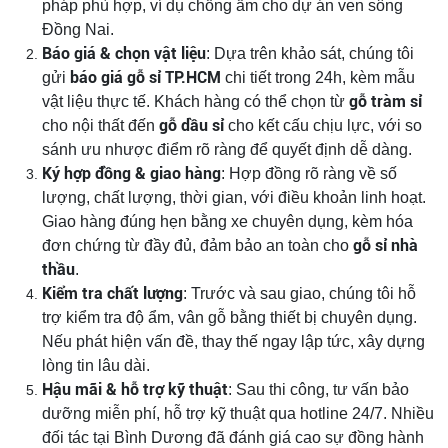
pháp phù hợp, ví dụ chống ẩm cho dự án ven sông
Đồng Nai.
Báo giá & chọn vật liệu
: Dựa trên khảo sát, chúng tôi
báo giá gỗ sỉ TP.HCM
gửi
chi tiết trong 24h, kèm mẫu
gỗ tràm sỉ
vật liệu thực tế. Khách hàng có thể chọn từ
gỗ dầu sỉ
cho nội thất đến
cho kết cấu chịu lực, với so
sánh ưu nhược điểm rõ ràng để quyết định dễ dàng.
Ký hợp đồng & giao hàng
: Hợp đồng rõ ràng về số
lượng, chất lượng, thời gian, với điều khoản linh hoạt.
Giao hàng đúng hẹn bằng xe chuyên dụng, kèm hóa
gỗ sỉ nhà
đơn chứng từ đầy đủ, đảm bảo an toàn cho
thầu
.
Kiểm tra chất lượng
: Trước và sau giao, chúng tôi hỗ
trợ kiểm tra độ ẩm, vân gỗ bằng thiết bị chuyên dụng.
Nếu phát hiện vấn đề, thay thế ngay lập tức, xây dựng
lòng tin lâu dài.
Hậu mãi & hỗ trợ kỹ thuật
: Sau thi công, tư vấn bảo
dưỡng miễn phí, hỗ trợ kỹ thuật qua hotline 24/7. Nhiều
đối tác tại Bình Dương đã đánh giá cao sự đồng hành