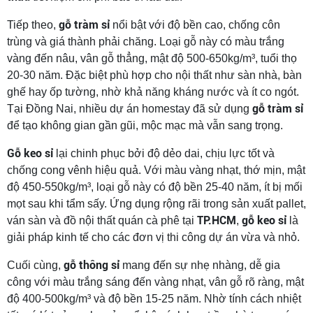
gỗ tràm sỉ
Tiếp theo,
nổi bật với độ bền cao, chống côn
trùng và giá thành phải chăng. Loại gỗ này có màu trắng
vàng đến nâu, vân gỗ thẳng, mật độ 500-650kg/m³, tuổi thọ
20-30 năm. Đặc biệt phù hợp cho nội thất như sàn nhà, bàn
ghế hay ốp tường, nhờ khả năng kháng nước và ít co ngót.
gỗ tràm sỉ
Tại Đồng Nai, nhiều dự án homestay đã sử dụng
để tạo không gian gần gũi, mộc mạc mà vẫn sang trọng.
Gỗ keo sỉ
lại chinh phục bởi độ dẻo dai, chịu lực tốt và
chống cong vênh hiệu quả. Với màu vàng nhạt, thớ mịn, mật
độ 450-550kg/m³, loại gỗ này có độ bền 25-40 năm, ít bị mối
mọt sau khi tẩm sấy. Ứng dụng rộng rãi trong sản xuất pallet,
TP.HCM
gỗ keo sỉ
ván sàn và đồ nội thất quán cà phê tại
,
là
giải pháp kinh tế cho các đơn vị thi công dự án vừa và nhỏ.
gỗ thông sỉ
Cuối cùng,
mang đến sự nhẹ nhàng, dễ gia
công với màu trắng sáng đến vàng nhạt, vân gỗ rõ ràng, mật
độ 400-500kg/m³ và độ bền 15-25 năm. Nhờ tính cách nhiệt