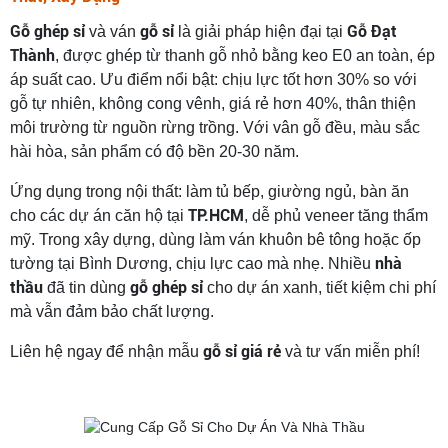
Gỗ ghép sỉ
gỗ sỉ
Gỗ Đạt
và ván
là giải pháp hiện đại tại
Thành
, được ghép từ thanh gỗ nhỏ bằng keo E0 an toàn, ép
áp suất cao. Ưu điểm nổi bật: chịu lực tốt hơn 30% so với
gỗ tự nhiên, không cong vênh, giá rẻ hơn 40%, thân thiện
môi trường từ nguồn rừng trồng. Với vân gỗ đều, màu sắc
hài hòa, sản phẩm có độ bền 20-30 năm.
Ứng dụng trong nội thất: làm tủ bếp, giường ngủ, bàn ăn
TP.HCM
cho các dự án căn hộ tại
, dễ phủ veneer tăng thẩm
mỹ. Trong xây dựng, dùng làm ván khuôn bê tông hoặc ốp
nhà
tường tại Bình Dương, chịu lực cao mà nhẹ. Nhiều
thầu
gỗ ghép sỉ
đã tin dùng
cho dự án xanh, tiết kiệm chi phí
mà vẫn đảm bảo chất lượng.
gỗ sỉ giá rẻ
Liên hệ ngay để nhận mẫu
và tư vấn miễn phí!