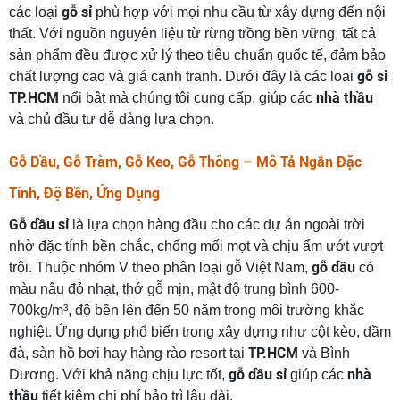
gỗ sỉ
các loại
phù hợp với mọi nhu cầu từ xây dựng đến nội
thất. Với nguồn nguyên liệu từ rừng trồng bền vững, tất cả
sản phẩm đều được xử lý theo tiêu chuẩn quốc tế, đảm bảo
gỗ sỉ
chất lượng cao và giá cạnh tranh. Dưới đây là các loại
TP.HCM
nhà thầu
nổi bật mà chúng tôi cung cấp, giúp các
và chủ đầu tư dễ dàng lựa chọn.
Gỗ Dầu, Gỗ Tràm, Gỗ Keo, Gỗ Thông – Mô Tả Ngắn Đặc
Tính, Độ Bền, Ứng Dụng
Gỗ dầu sỉ
là lựa chọn hàng đầu cho các dự án ngoài trời
nhờ đặc tính bền chắc, chống mối mọt và chịu ẩm ướt vượt
gỗ dầu
trội. Thuộc nhóm V theo phân loại gỗ Việt Nam,
có
màu nâu đỏ nhạt, thớ gỗ mịn, mật độ trung bình 600-
700kg/m³, độ bền lên đến 50 năm trong môi trường khắc
nghiệt. Ứng dụng phổ biến trong xây dựng như cột kèo, dầm
TP.HCM
đà, sàn hồ bơi hay hàng rào resort tại
và Bình
gỗ dầu sỉ
nhà
Dương. Với khả năng chịu lực tốt,
giúp các
thầu
tiết kiệm chi phí bảo trì lâu dài.