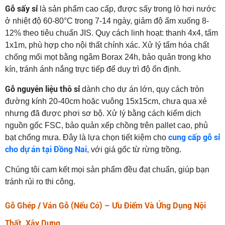
Gỗ sấy sỉ
là sản phẩm cao cấp, được sấy trong lò hơi nước
ở nhiệt độ 60-80°C trong 7-14 ngày, giảm độ ẩm xuống 8-
12% theo tiêu chuẩn JIS. Quy cách linh hoạt: thanh 4x4, tấm
1x1m, phù hợp cho nội thất chính xác. Xử lý tẩm hóa chất
chống mối mọt bằng ngâm Borax 24h, bảo quản trong kho
kín, tránh ánh nắng trực tiếp để duy trì độ ổn định.
Gỗ nguyên liệu thô sỉ
dành cho dự án lớn, quy cách tròn
đường kính 20-40cm hoặc vuông 15x15cm, chưa qua xẻ
nhưng đã được phơi sơ bộ. Xử lý bằng cách kiểm dịch
nguồn gốc FSC, bảo quản xếp chồng trên pallet cao, phủ
cung cấp gỗ sỉ
bạt chống mưa. Đây là lựa chọn tiết kiệm cho
cho dự án tại Đồng Nai
, với giá gốc từ rừng trồng.
Chúng tôi cam kết mọi sản phẩm đều đạt chuẩn, giúp bạn
tránh rủi ro thi công.
Gỗ Ghép / Ván Gỗ (Nếu Có) – Ưu Điểm Và Ứng Dụng Nội
Thất, Xây Dựng