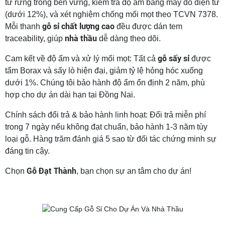
từ rừng trồng bền vững, kiểm tra độ ẩm bằng máy đo điện tử
(dưới 12%), và xét nghiệm chống mối mọt theo TCVN 7378.
gỗ sỉ chất lượng cao
Mỗi thanh
đều được dán tem
nhà thầu
traceability, giúp
dễ dàng theo dõi.
gỗ sấy sỉ
Cam kết về độ ẩm và xử lý mối mọt: Tất cả
được
tẩm Borax và sấy lò hiện đại, giảm tỷ lệ hỏng hóc xuống
dưới 1%. Chúng tôi bảo hành độ ẩm ổn định 2 năm, phù
hợp cho dự án dài hạn tại Đồng Nai.
Chính sách đổi trả & bảo hành linh hoạt: Đổi trả miễn phí
trong 7 ngày nếu không đạt chuẩn, bảo hành 1-3 năm tùy
loại gỗ. Hàng trăm đánh giá 5 sao từ đối tác chứng minh sự
đáng tin cậy.
Gỗ Đạt Thành
Chọn
, bạn chọn sự an tâm cho dự án!