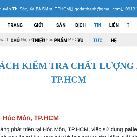
guyễn Thị Sóc, Xã Bà Điểm, TPHCM
godatthanh@gmail.com
0913 
TRANG
GIỚI
SẢN
DỊCH
TIN
LIÊN
 Chất Lượng Hiệu Quả Ở Hóc Môn, TP.HCM
CHỦ
THIỆU
PHẨM
VỤ
TỨC
HỆ
CÁCH KIỂM TRA CHẤT LƯỢNG 
TP.HCM
i Hóc Môn, TP.HCM
càng phát triển tại Hóc Môn, TP.HCM, việc sử dụng
pall