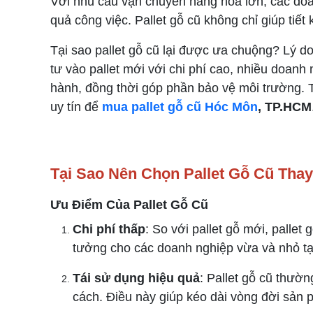
Với nhu cầu vận chuyển hàng hóa lớn, các doa
quả công việc. Pallet gỗ cũ không chỉ giúp tiế
Tại sao pallet gỗ cũ lại được ưa chuộng? Lý 
tư vào pallet mới với chi phí cao, nhiều doan
hành, đồng thời góp phần bảo vệ môi trường. Tr
uy tín để
mua pallet gỗ cũ Hóc Môn
, TP.HCM
Tại Sao Nên Chọn Pallet Gỗ Cũ Thay 
Ưu Điểm Của Pallet Gỗ Cũ
Chi phí thấp
: So với pallet gỗ mới, pallet
tưởng cho các doanh nghiệp vừa và nhỏ tạ
Tái sử dụng hiệu quả
: Pallet gỗ cũ thườ
cách. Điều này giúp kéo dài vòng đời sản p