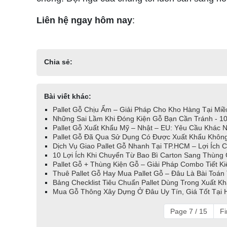
Liên hệ ngay hôm nay
:
Chia sẻ:
Bài viết khác:
Pallet Gỗ Chịu Ẩm – Giải Pháp Cho Kho Hàng Tại Mi
Những Sai Lầm Khi Đóng Kiện Gỗ Bạn Cần Tránh - 10
Pallet Gỗ Xuất Khẩu Mỹ – Nhật – EU: Yêu Cầu Khác 
Pallet Gỗ Đã Qua Sử Dụng Có Được Xuất Khẩu Không
Dịch Vụ Giao Pallet Gỗ Nhanh Tại TP.HCM – Lợi Ích 
10 Lợi Ích Khi Chuyển Từ Bao Bì Carton Sang Thùng G
Pallet Gỗ + Thùng Kiện Gỗ – Giải Pháp Combo Tiết K
Thuê Pallet Gỗ Hay Mua Pallet Gỗ – Đâu Là Bài Toán
Bảng Checklist Tiêu Chuẩn Pallet Dùng Trong Xuất Kh
Mua Gỗ Thông Xây Dựng Ở Đâu Uy Tín, Giá Tốt Tại H
Page 7 / 15
Fi