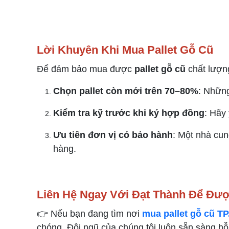
Lời Khuyên Khi Mua Pallet Gỗ Cũ
Để đảm bảo mua được
pallet gỗ cũ
chất lượng
Chọn pallet còn mới trên 70–80%
: Những
Kiểm tra kỹ trước khi ký hợp đồng
: Hãy
Ưu tiên đơn vị có bảo hành
: Một nhà cun
hàng.
Liên Hệ Ngay Với Đạt Thành Để Đượ
👉 Nếu bạn đang tìm nơi
mua pallet gỗ cũ T
chóng. Đội ngũ của chúng tôi luôn sẵn sàng h