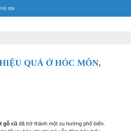
745 306
HIỆU QUẢ Ở HÓC MÔN,
et gỗ cũ
đã trở thành một xu hướng phổ biến.