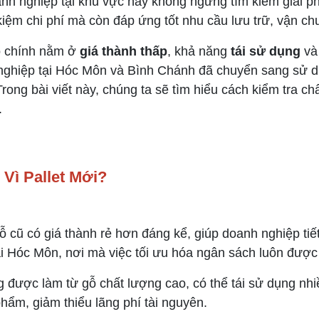
nh nghiệp tại khu vực này không ngừng tìm kiếm giải ph
t kiệm chi phí mà còn đáp ứng tốt nhu cầu lưu trữ, vận 
do chính nằm ở
giá thành thấp
, khả năng
tái sử dụng
và
h nghiệp tại Hóc Môn và Bình Chánh đã chuyển sang sử dụ
ong bài viết này, chúng ta sẽ tìm hiểu cách kiểm tra chấ
.
Vì Pallet Mới?
 gỗ cũ có giá thành rẻ hơn đáng kể, giúp doanh nghiệp ti
i Hóc Môn, nơi mà việc tối ưu hóa ngân sách luôn được 
ng được làm từ gỗ chất lượng cao, có thể tái sử dụng nh
hẩm, giảm thiểu lãng phí tài nguyên.