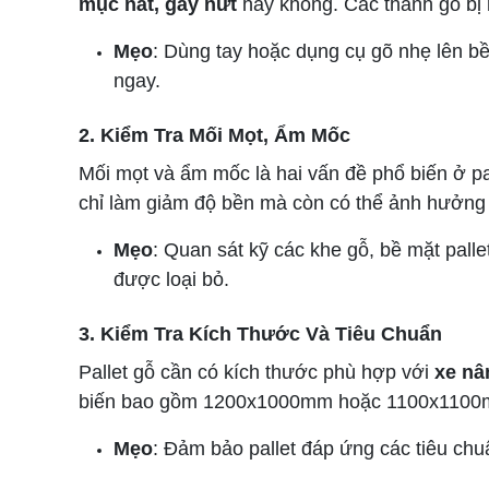
mục nát, gãy nứt
hay không. Các thanh gỗ bị 
Mẹo
: Dùng tay hoặc dụng cụ gõ nhẹ lên bề
ngay.
2. Kiểm Tra Mối Mọt, Ẩm Mốc
Mối mọt và ẩm mốc là hai vấn đề phổ biến ở pa
chỉ làm giảm độ bền mà còn có thể ảnh hưởng 
Mẹo
: Quan sát kỹ các khe gỗ, bề mặt pal
được loại bỏ.
3. Kiểm Tra Kích Thước Và Tiêu Chuẩn
Pallet gỗ cần có kích thước phù hợp với
xe nâ
biến bao gồm 1200x1000mm hoặc 1100x1100mm.
Mẹo
: Đảm bảo pallet đáp ứng các tiêu ch