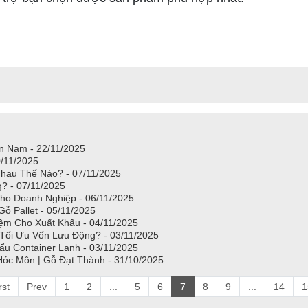
ền Nam - 22/11/2025
/11/2025
Nhau Thế Nào? - 07/11/2025
? - 07/11/2025
Cho Doanh Nghiệp - 06/11/2025
ỗ Pallet - 05/11/2025
iệm Cho Xuất Khẩu - 04/11/2025
 Tối Ưu Vốn Lưu Động? - 03/11/2025
ẩu Container Lạnh - 03/11/2025
óc Môn | Gỗ Đạt Thành - 31/10/2025
rst
Prev
1
2
...
5
6
7
8
9
...
14
1