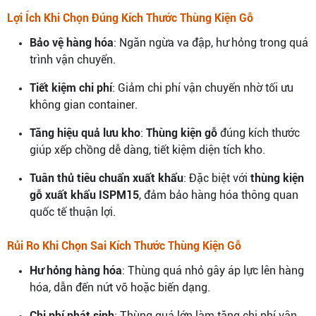
Lợi Ích Khi Chọn Đúng Kích Thước Thùng Kiện Gỗ
Bảo vệ hàng hóa
: Ngăn ngừa va đập, hư hỏng trong quá
trình vận chuyển.
Tiết kiệm chi phí
: Giảm chi phí vận chuyển nhờ tối ưu
không gian container.
Tăng hiệu quả lưu kho
:
Thùng kiện gỗ
đúng kích thước
giúp xếp chồng dễ dàng, tiết kiệm diện tích kho.
Tuân thủ tiêu chuẩn xuất khẩu
: Đặc biệt với
thùng kiện
gỗ xuất khẩu ISPM15
, đảm bảo hàng hóa thông quan
quốc tế thuận lợi.
Rủi Ro Khi Chọn Sai Kích Thước Thùng Kiện Gỗ
Hư hỏng hàng hóa
: Thùng quá nhỏ gây áp lực lên hàng
hóa, dẫn đến nứt vỡ hoặc biến dạng.
Chi phí phát sinh
: Thùng quá lớn làm tăng chi phí vận