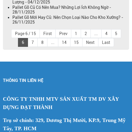
Lượng - 04/12/2025
Pallet Gỗ Cũ Có Nên Mua? Những Lợi Ích Không Ngờ -
28/11/2025
Pallet Gỗ Mới Hay Cũ: Nên Chọn Loại Nào Cho Kho Xưởng? -
26/11/2025
Page 6 / 15
First
Prev
1
2
...
4
5
6
7
8
...
14
15
Next
Last
THÔNG TIN LIÊN HỆ
CÔNG TY TNHH MTV SẢN XUẤT TM DV XÂY
DỰNG ĐẠT THÀNH
Trụ sở chính: 329, Dương Thị Mười, KP.9, Trung Mỹ
Tây, TP. HCM