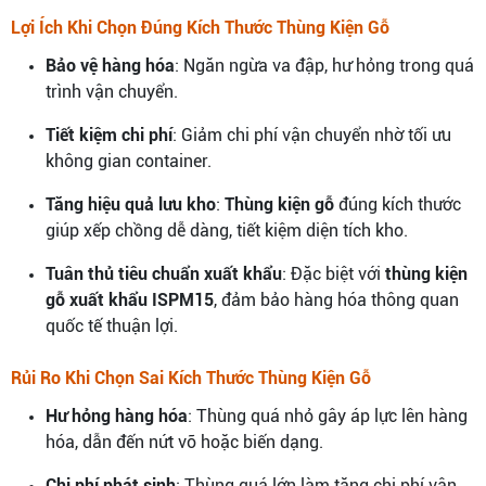
Lợi Ích Khi Chọn Đúng Kích Thước Thùng Kiện Gỗ
Bảo vệ hàng hóa
: Ngăn ngừa va đập, hư hỏng trong quá
trình vận chuyển.
Tiết kiệm chi phí
: Giảm chi phí vận chuyển nhờ tối ưu
không gian container.
Tăng hiệu quả lưu kho
:
Thùng kiện gỗ
đúng kích thước
giúp xếp chồng dễ dàng, tiết kiệm diện tích kho.
Tuân thủ tiêu chuẩn xuất khẩu
: Đặc biệt với
thùng kiện
gỗ xuất khẩu ISPM15
, đảm bảo hàng hóa thông quan
quốc tế thuận lợi.
Rủi Ro Khi Chọn Sai Kích Thước Thùng Kiện Gỗ
Hư hỏng hàng hóa
: Thùng quá nhỏ gây áp lực lên hàng
hóa, dẫn đến nứt vỡ hoặc biến dạng.
Chi phí phát sinh
: Thùng quá lớn làm tăng chi phí vận