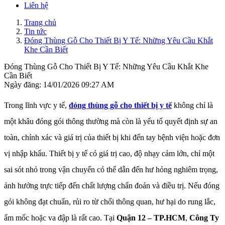
Liên hệ
Trang chủ
Tin tức
Đóng Thùng Gỗ Cho Thiết Bị Y Tế: Những Yêu Cầu Khắt
Khe Cần Biết
Đóng Thùng Gỗ Cho Thiết Bị Y Tế: Những Yêu Cầu Khắt Khe
Cần Biết
Ngày đăng: 14/01/2026 09:27 AM
Trong lĩnh vực y tế,
đóng thùng gỗ cho thiết bị y tế
không chỉ là
một khâu đóng gói thông thường mà còn là yếu tố quyết định sự an
toàn, chính xác và giá trị của thiết bị khi đến tay bệnh viện hoặc đơn
vị nhập khẩu. Thiết bị y tế có giá trị cao, độ nhạy cảm lớn, chỉ một
sai sót nhỏ trong vận chuyển có thể dẫn đến hư hỏng nghiêm trọng,
ảnh hưởng trực tiếp đến chất lượng chẩn đoán và điều trị. Nếu đóng
gói không đạt chuẩn, rủi ro từ chối thông quan, hư hại do rung lắc,
ẩm mốc hoặc va đập là rất cao. Tại
Quận 12 – TP.HCM
,
Công Ty