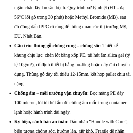
ngăn chặn lây lan sâu bệnh. Quy trình xử lý nhiệt (HT - đạt
56°C lõi gỗ trong 30 phút) hoặc Methyl Bromide (MB), sau
đó đóng dấu IPPC rõ ràng để thông quan các thị trường Mỹ,
EU, Nhật Bản.
Cấu trúc thùng gỗ chống rung – chống sốc
: Thiết kế
khung chịu lực, chèn lót bằng xốp PE, túi hút ẩm silica gel (tỷ
lệ 10g/m³), cố định thiết bị bằng bu-lông hoặc dây đai chuyên
dụng. Thùng gỗ dày tối thiểu 12-15mm, kết hợp pallet chịu tải
nặng.
Chống ẩm – môi trường vận chuyển
: Bọc màng PE dày
100 micron, lót túi hút ẩm để chống ẩm mốc trong container
lạnh hoặc hành trình dài ngày.
Ký hiệu, cảnh báo an toàn
: Dán nhãn “Handle with Care”,
biểu tượng chống sốc, hướng lên, giữ khô, Fragile để nhân