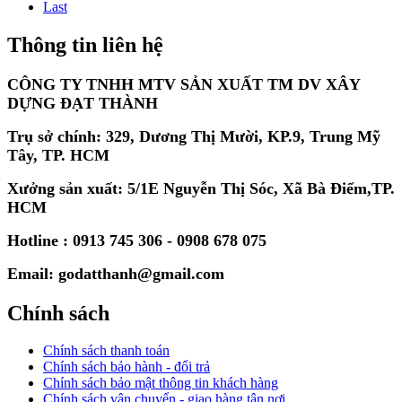
Last
Thông tin liên hệ
CÔNG TY TNHH MTV SẢN XUẤT TM DV XÂY
DỰNG ĐẠT THÀNH
Trụ sở chính: 329, Dương Thị Mười, KP.9, Trung Mỹ
Tây, TP. HCM
Xưởng sản xuất: 5/1E Nguyễn Thị Sóc, Xã Bà Điểm,TP.
HCM
Hotline : 0913 745 306 - 0908 678 075
Email: godatthanh@gmail.com
Chính sách
Chính sách thanh toán
Chính sách bảo hành - đổi trả
Chính sách bảo mật thông tin khách hàng
Chính sách vận chuyển - giao hàng tận nơi