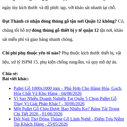
ngày tùy kích thước và độ phức tạp, với khảo sát nhanh tại chỗ.
Đạt Thành có nhận đóng thùng gỗ tận nơi Quận 12 không?
Có,
chúng tôi hỗ trợ
đóng thùng gỗ thiết bị y tế quận 12
tận nơi, khảo
sát miễn phí và giao hàng nhanh chóng.
Chi phí phụ thuộc yếu tố nào?
Phụ thuộc kích thước thiết bị, vật
liệu, xử lý ISPM 15, phụ kiện chống rung/ẩm, và quy mô dự án.
Chia sẻ:
Bài viết khác:
Pallet Gỗ 1000x1000 mm – Phù Hợp Cho Hàng Hóa, Gạch,
Hóa Chất Và Kho Hàng - 04/08/2026
Vì Sao Nhiều Doanh Nghiệp Tại Quận 5 Chọn Pallet Gỗ
Thay Vì Giải Pháp Khác? - 30/06/2026
Một Pallet Gỗ Chịu Được Bao Nhiêu Kg? Bảng Tải Trọng
Chi Tiết 2026 - 01/06/2026
Đội Ngũ Thợ Đóng Thùng Gỗ Lành Nghề - Điểm Tựa Niềm
Tin Khách Hàng - 25/05/2026