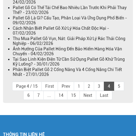
24/02/2026
Pallet Gỗ Có Thể Tái Chế Bao Nhiêu Lần Trước Khi Phải Thay
Thế? - 23/02/2026
Pallet Gỗ Là Gì? Cấu Tạo, Phân Loại Và Ứng Dụng Phổ Biến -
09/02/2026
Cách Nhận Biết Pallet Gỗ Xử Lý Hóa Chất Độc Hại -
07/02/2026
Thu Mua Pallet Gỗ Vụn, Nát: Giải Pháp Xử Lý Rác Thải Công
Nghiệp - 06/02/2026
Ảnh Hưởng Của Pallet Hỏng Đến Bảo Hiểm Hàng Hóa Vận
Chuyển - 04/02/2026
Tại Sao Linh Kiện Điện Tử Cần Sử Dụng Pallet Gỗ Khử Trùng
Kỹ Lưỡng? - 30/01/2026
Phân Biệt Pallet Gỗ 2 Cổng Nâng Và 4 Cổng Nâng Chi Tiết
Nhất - 27/01/2026
Page 4 / 15
First
Prev
1
2
3
4
5
6
7
...
14
15
Next
Last
THÔNG TIN LIÊN HỆ