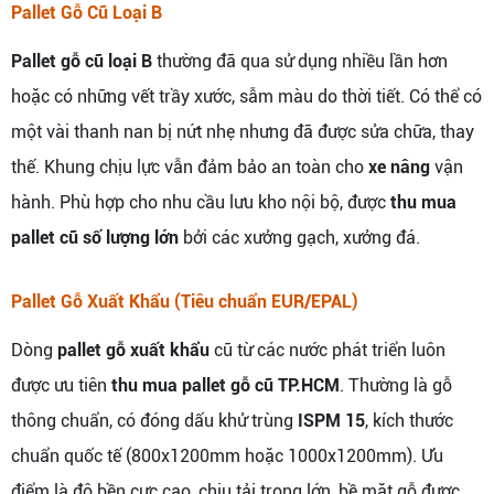
Pallet Gỗ Cũ Loại B
Pallet gỗ cũ loại B
thường đã qua sử dụng nhiều lần hơn
hoặc có những vết trầy xước, sẫm màu do thời tiết. Có thể có
một vài thanh nan bị nứt nhẹ nhưng đã được sửa chữa, thay
thế. Khung chịu lực vẫn đảm bảo an toàn cho
xe nâng
vận
hành. Phù hợp cho nhu cầu lưu kho nội bộ, được
thu mua
pallet cũ số lượng lớn
bởi các xưởng gạch, xưởng đá.
Pallet Gỗ Xuất Khẩu (Tiêu chuẩn EUR/EPAL)
Dòng
pallet gỗ xuất khẩu
cũ từ các nước phát triển luôn
được ưu tiên
thu mua pallet gỗ cũ TP.HCM
. Thường là gỗ
thông chuẩn, có đóng dấu khử trùng
ISPM 15
, kích thước
chuẩn quốc tế (800x1200mm hoặc 1000x1200mm). Ưu
điểm là độ bền cực cao, chịu tải trọng lớn, bề mặt gỗ được