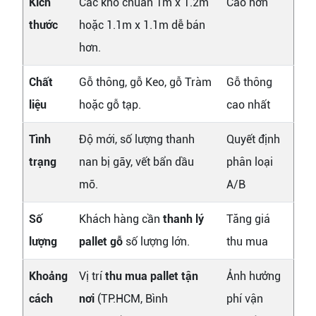
Kích
Các khổ chuẩn 1m x 1.2m
Cao hơn
thước
hoặc 1.1m x 1.1m dễ bán
hơn.
Chất
Gỗ thông, gỗ Keo, gỗ Tràm
Gỗ thông
liệu
hoặc gỗ tạp.
cao nhất
Tình
Độ mới, số lượng thanh
Quyết định
trạng
nan bị gãy, vết bẩn dầu
phân loại
mỡ.
A/B
Số
Khách hàng cần
thanh lý
Tăng giá
lượng
pallet gỗ
số lượng lớn.
thu mua
Khoảng
Vị trí
thu mua pallet tận
Ảnh hưởng
cách
nơi
(TP.HCM, Bình
phí vận