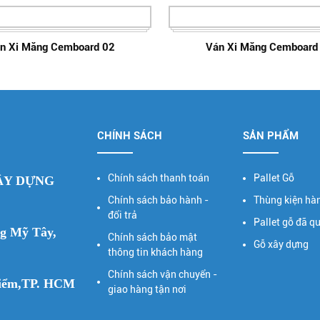
n Xi Măng Cemboard 02
Ván Xi Măng Cemboard
CHÍNH SÁCH
SẢN PHẨM
Chính sách thanh toán
Pallet Gỗ
ÂY DỰNG
Chính sách bảo hành -
Thùng kiện hà
đổi trả
Pallet gỗ đã q
ng Mỹ Tây,
Chính sách bảo mật
Gỗ xây dựng
thông tin khách hàng
Chính sách vận chuyển -
 Điểm,TP. HCM
giao hàng tận nơi