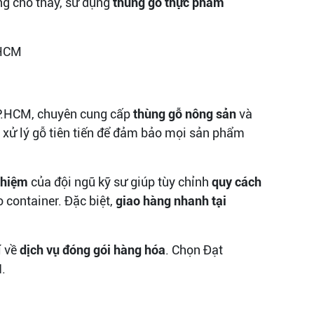
g cho thấy, sử dụng
thùng gỗ thực phẩm
P.HCM, chuyên cung cấp
thùng gỗ nông sản
và
ệ xử lý gỗ tiên tiến để đảm bảo mọi sản phẩm
ghiệm
của đội ngũ kỹ sư giúp tùy chỉnh
quy cách
 container. Đặc biệt,
giao hàng nhanh tại
í về
dịch vụ đóng gói hàng hóa
. Chọn Đạt
M
.