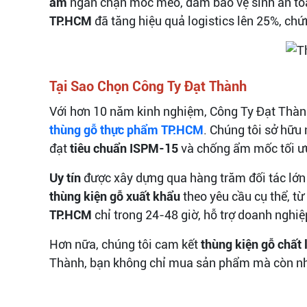
ẩm
ngăn chặn mốc meo, đảm bảo vệ sinh an toà
TP.HCM
đã tăng hiệu quả logistics lên 25%, chứn
Tại Sao Chọn Công Ty Đạt Thành
Với hơn 10 năm kinh nghiệm, Công Ty Đạt Thàn
thùng gỗ thực phẩm TP.HCM
. Chúng tôi sở hữu
đạt
tiêu chuẩn ISPM-15
và chống ẩm mốc tối ư
Uy tín
được xây dựng qua hàng trăm đối tác lớn 
thùng kiện gỗ xuất khẩu
theo yêu cầu cụ thể, từ
TP.HCM
chỉ trong 24-48 giờ, hỗ trợ doanh nghiệp
Hơn nữa, chúng tôi cam kết
thùng kiện gỗ chất
Thành, bạn không chỉ mua sản phẩm mà còn nh