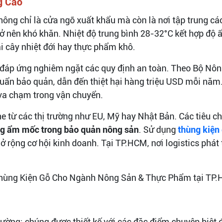
g Cao
không chỉ là cửa ngõ xuất khẩu mà còn là nơi tập trung c
 nên khó khăn. Nhiệt độ trung bình 28-32°C kết hợp độ 
ái cây nhiệt đới hay thực phẩm khô.
i đáp ứng nghiêm ngặt các quy định an toàn. Theo Bộ Nôn
huẩn bảo quản, dẫn đến thiệt hại hàng triệu USD mỗi năm
va chạm trong vận chuyển.
e từ các thị trường như EU, Mỹ hay Nhật Bản. Các tiêu 
g ẩm mốc trong bảo quản nông sản
. Sử dụng
thùng kiện
 rộng cơ hội kinh doanh. Tại TP.HCM, nơi logistics phát 
ường; chúng được thiết kế với các đặc điểm chuyên biệt