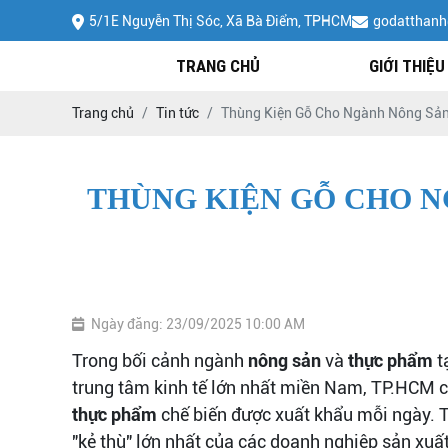
5/1E Nguyễn Thị Sóc, Xã Bà Điểm, TPHCM
godatthan
TRANG CHỦ
GIỚI THIỆU
Trang chủ
Tin tức
Thùng Kiện Gỗ Cho Ngành Nông Sả
THÙNG KIỆN GỖ CHO N
Ngày đăng: 23/09/2025 10:00 AM
Trong bối cảnh ngành
nông sản
và
thực phẩm
t
trung tâm kinh tế lớn nhất miền Nam, TP.HCM 
thực phẩm
chế biến được xuất khẩu mỗi ngày. 
"kẻ thù" lớn nhất của các doanh nghiệp sản xu