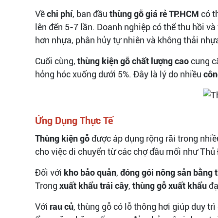
Về
chi phí
, ban đầu
thùng gỗ giá rẻ TP.HCM
có t
lên đến 5-7 lần. Doanh nghiệp có thể thu hồi và 
hơn nhựa, phân hủy tự nhiên và không thải nhự
Cuối cùng,
thùng kiện gỗ chất lượng cao
cung cấ
hỏng hóc xuống dưới 5%. Đây là lý do nhiều
côn
Ứng Dụng Thực Tế
Thùng kiện gỗ
được áp dụng rộng rãi trong nhi
cho việc di chuyển từ các chợ đầu mối như Thủ 
Đối với
kho bảo quản
,
đóng gói nông sản bằng 
Trong
xuất khẩu trái cây
,
thùng gỗ xuất khẩu
đạ
Với
rau củ
, thùng gỗ có lỗ thông hơi giúp duy tr