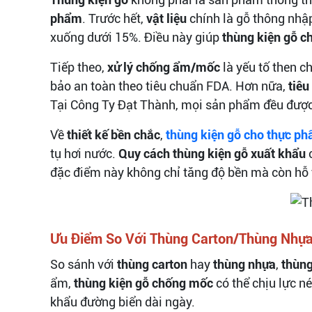
phẩm
. Trước hết,
vật liệu
chính là gỗ thông nhậ
xuống dưới 15%. Điều này giúp
thùng kiện gỗ 
Tiếp theo,
xử lý chống ẩm/mốc
là yếu tố then c
bảo an toàn theo tiêu chuẩn FDA. Hơn nữa,
tiê
Tại Công Ty Đạt Thành, mọi sản phẩm đều được
Về
thiết kế bền chắc
,
thùng kiện gỗ cho thực p
tụ hơi nước.
Quy cách thùng kiện gỗ xuất khẩu
c
đặc điểm này không chỉ tăng độ bền mà còn hỗ 
Ưu Điểm So Với Thùng Carton/Thùng Nhự
So sánh với
thùng carton
hay
thùng nhựa
,
thùng
ẩm,
thùng kiện gỗ chống mốc
có thể chịu lực n
khẩu đường biển dài ngày.