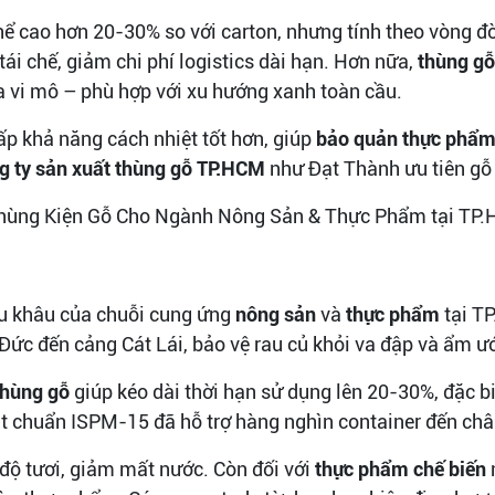
hể cao hơn 20-30% so với carton, nhưng tính theo vòng đ
tái chế, giảm chi phí logistics dài hạn. Hơn nữa,
thùng gỗ
a vi mô – phù hợp với xu hướng xanh toàn cầu.
p khả năng cách nhiệt tốt hơn, giúp
bảo quản thực phẩm
g ty sản xuất thùng gỗ TP.HCM
như Đạt Thành ưu tiên gỗ 
ều khâu của chuỗi cung ứng
nông sản
và
thực phẩm
tại T
Đức đến cảng Cát Lái, bảo vệ rau củ khỏi va đập và ẩm ướ
thùng gỗ
giúp kéo dài thời hạn sử dụng lên 20-30%, đặc b
t chuẩn ISPM-15 đã hỗ trợ hàng nghìn container đến châ
ì độ tươi, giảm mất nước. Còn đối với
thực phẩm chế biến