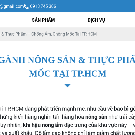
h@gmail.com
0913 745 306
SẢN PHẨM
DỊCH VỤ
n & Thực Phẩm – Chống Ẩm, Chống Mốc Tại TP.HCM
GÀNH NÔNG SẢN & THỰC PH
MỐC TẠI TP.HCM
ại TP.HCM đang phát triển mạnh mẽ, nhu cầu về
bao bì g
chứng kiến hàng nghìn tấn hàng hóa
nông sản
như trái câ
Tuy nhiên,
khí hậu nóng ẩm
đặc trưng của khu vực này – v
ất và xuất khẩu. Độ ẩm cao không chỉ làm giảm chất lượ