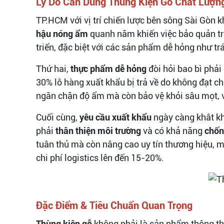
Lý Do Cần Dùng Thùng Kiện Gỗ Chất Lượn
TP.HCM với vị trí chiến lược bên sông Sài Gòn 
hậu nóng ẩm
quanh năm khiến việc bảo quản trở
triển, đặc biệt với các sản phẩm dễ hỏng như tr
Thứ hai,
thực phẩm dễ hỏng
đòi hỏi bao bì phả
30% lô hàng xuất khẩu bị trả về do không đạt c
ngăn chặn độ ẩm mà còn bảo vệ khỏi sâu mọt, 
Cuối cùng,
yêu cầu xuất khẩu
ngày càng khắt kh
phải
thân thiện môi trường
và có khả năng
chốn
tuân thủ mà còn nâng cao uy tín thương hiệu, mở
chi phí logistics lên đến 15-20%.
Đặc Điểm & Tiêu Chuẩn Quan Trọng
Thùng kiện gỗ
không phải là sản phẩm thông th