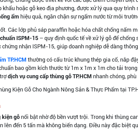
p khẩu hoặc gỗ keo địa phương, được xử lý qua quy trình
chống ẩm
hiệu quả, ngăn chặn sự ngấm nước từ môi trườn
hốt. Các lớp phủ sáp paraffin hoặc hóa chất chống nấm 
u chuẩn ISPM-15
– quy định quốc tế về xử lý gỗ để chống
 chứng nhận ISPM-15, giúp doanh nghiệp dễ dàng thông
hẩm TP.HCM
thường có cấu trúc khung thép gia cố, nắp đậy 
huẩn bao gồm kích thước từ 1m x 1m x 1m cho tải trọng
trợ
dịch vụ cung cấp thùng gỗ TP.HCM
nhanh chóng, phù 
a
 kiện gỗ
nổi bật nhờ độ bền vượt trội. Trong khi thùng ca
én lên đến 5 tấn mà không biến dạng. Điều này đặc biệt q