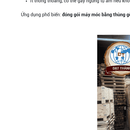
Ít thông thoáng, có thể gây ngưng tụ ẩm nếu khôn
Ứng dụng phổ biến:
đóng gói máy móc bằng thùng g