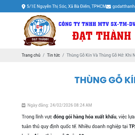
5/1E Nguyễn Thị Sóc, Xã Bà Điểm, TPHCM
godatthan
Trang chủ
Tin tức
Thùng Gỗ Kín Và Thùng Gỗ Hở: Khi 
THÙNG GỖ KÍ
Ngày đăng: 24/02/2026 08:24 AM
Trong lĩnh vực
đóng gói hàng hóa xuất khẩu
, việc l
tuân thủ quy định quốc tế. Nhiều doanh nghiệp tại
TP