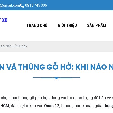
h@gmail.com
0913 745 306
TRANG CHỦ
GIỚI THIỆU
SẢN PHẨM
Nào Nên Sử Dụng?
N VÀ THÙNG GỖ HỞ: KHI NÀO 
ựa chọn loại thùng gỗ phù hợp đóng vai trò quan trọng để bảo v
.HCM
, đặc biệt ở khu vực
Quận 12
, thường băn khoăn giữa
thùng