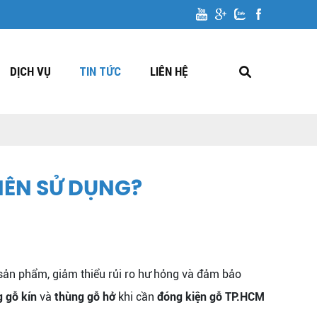
DỊCH VỤ
TIN TỨC
LIÊN HỆ
NÊN SỬ DỤNG?
ệ sản phẩm, giảm thiểu rủi ro hư hỏng và đảm bảo
 gỗ kín
và
thùng gỗ hở
khi cần
đóng kiện gỗ TP.HCM