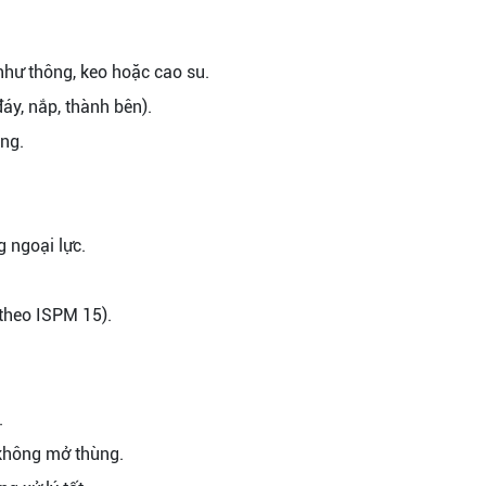
như thông, keo hoặc cao su.
áy, nắp, thành bên).
ng.
g ngoại lực.
 theo ISPM 15).
.
không mở thùng.