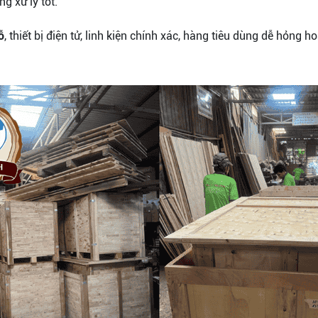
g xử lý tốt.
ỗ
, thiết bị điện tử, linh kiện chính xác, hàng tiêu dùng dễ hỏng