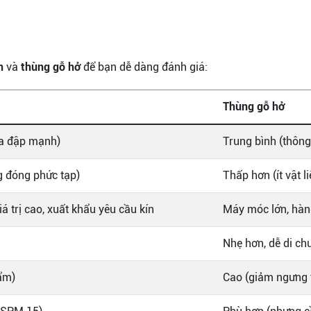
n
và
thùng gỗ hở
để bạn dễ dàng đánh giá:
Thùng gỗ hở
va đập mạnh)
Trung bình (thôn
g đóng phức tạp)
Thấp hơn (ít vật l
 trị cao, xuất khẩu yêu cầu kín
Máy móc lớn, hàng
Nhẹ hơn, dễ di ch
ẩm)
Cao (giảm ngưng 