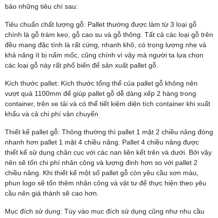
bảo những tiêu chí sau:
Tiêu chuẩn chất lượng gỗ: Pallet thường được làm từ 3 loại gỗ
chính là gỗ tràm keo, gỗ cao su và gỗ thông. Tất cả các loại gỗ trên
đều mang đặc tính là rất cứng, nhanh khô, có trọng lượng nhẹ và
khả năng ít bị nấm mốc, cũng chính vì vậy mà người ta lựa chọn
các loại gỗ này rất phổ biến để sản xuất pallet gỗ.
Kích thước pallet: Kích thước tổng thể của pallet gỗ không nên
vượt quá 1100mm để giúp pallet gỗ dễ dàng xếp 2 hàng trong
container, trên xe tải và có thể tiết kiệm diện tích container khi xuất
khẩu và cả chi phí vận chuyển
Thiết kế pallet gỗ: Thông thường thì pallet 1 mặt 2 chiều nâng đóng
nhanh hơn pallet 1 mặt 4 chiều nâng. Pallet 4 chiều nâng được
thiết kế sử dụng chân cục với các nan liên kết trên và dưới. Bởi vậy
nên sẽ tốn chi phí nhân công và lượng đinh hơn so với pallet 2
chiều nâng. Khi thiết kế một số pallet gỗ còn yêu cầu sơn màu,
phun logo sẽ tốn thêm nhân công và vật tư để thực hiện theo yêu
cầu nên giá thành sẽ cao hơn.
Mục đích sử dụng: Tùy vào mục đích sử dụng cũng như nhu cầu