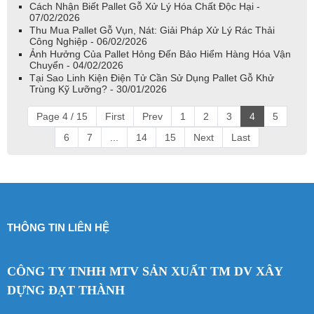
Cách Nhận Biết Pallet Gỗ Xử Lý Hóa Chất Độc Hại -
07/02/2026
Thu Mua Pallet Gỗ Vụn, Nát: Giải Pháp Xử Lý Rác Thải
Công Nghiệp - 06/02/2026
Ảnh Hưởng Của Pallet Hỏng Đến Bảo Hiểm Hàng Hóa Vận
Chuyển - 04/02/2026
Tại Sao Linh Kiện Điện Tử Cần Sử Dụng Pallet Gỗ Khử
Trùng Kỹ Lưỡng? - 30/01/2026
Page 4 / 15
First
Prev
1
2
3
4
5
6
7
...
14
15
Next
Last
THÔNG TIN LIÊN HỆ
CÔNG TY TNHH MTV SẢN XUẤT TM DV XÂY
DỰNG ĐẠT THÀNH