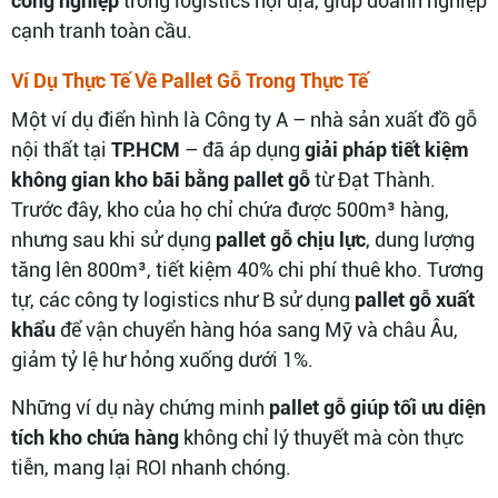
công nghiệp
trong logistics nội địa, giúp doanh nghiệp
cạnh tranh toàn cầu.
Ví Dụ Thực Tế Về Pallet Gỗ Trong Thực Tế
Một ví dụ điển hình là Công ty A – nhà sản xuất đồ gỗ
nội thất tại
TP.HCM
– đã áp dụng
giải pháp tiết kiệm
không gian kho bãi bằng pallet gỗ
từ Đạt Thành.
Trước đây, kho của họ chỉ chứa được 500m³ hàng,
nhưng sau khi sử dụng
pallet gỗ chịu lực
, dung lượng
tăng lên 800m³, tiết kiệm 40% chi phí thuê kho. Tương
tự, các công ty logistics như B sử dụng
pallet gỗ xuất
khẩu
để vận chuyển hàng hóa sang Mỹ và châu Âu,
giảm tỷ lệ hư hỏng xuống dưới 1%.
Những ví dụ này chứng minh
pallet gỗ giúp tối ưu diện
tích kho chứa hàng
không chỉ lý thuyết mà còn thực
tiễn, mang lại ROI nhanh chóng.