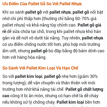
Ưu Điểm Của Pallet Gỗ So Với Pallet Nhựa
Khi so sánh
pallet gỗ
với
pallet nhựa
,
pallet gỗ
nổi bật
nhờ chi phí thấp hơn (thường chỉ bằng 50-70% giá
pallet nhựa) và khả năng tùy chỉnh cao.
Pallet gỗ giá
rẻ
dễ sửa chữa tại chỗ, trong khi pallet nhựa khó hàn
gắn và dễ nứt vỡ dưới tải nặng. Tuy nhiên,
pallet nhựa
có ưu điểm chống nước tốt hơn, phù hợp môi trường
ẩm ướt, nhưng
pallet gỗ
bù đắp bằng độ bám dính cao
hơn với hàng hóa nặng.
So Sánh Với Pallet Kim Loại Và Hạn Chế
So với
pallet kim loại
,
pallet gỗ
nhẹ hơn (giảm 30%
trọng lượng), dễ vận chuyển và thân thiện với môi
trường hơn nhờ khả năng tái chế.
Pallet gỗ chất lượng
cao
cũng ít bị ăn mòn, nhưng có hạn chế là dễ cháy
nếu không xử lý chống cháy.
Pallet kim loại
bền hơn