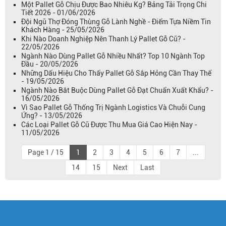
Một Pallet Gỗ Chịu Được Bao Nhiêu Kg? Bảng Tải Trọng Chi
Tiết 2026 - 01/06/2026
Đội Ngũ Thợ Đóng Thùng Gỗ Lành Nghề - Điểm Tựa Niềm Tin
Khách Hàng - 25/05/2026
Khi Nào Doanh Nghiệp Nên Thanh Lý Pallet Gỗ Cũ? -
22/05/2026
Ngành Nào Dùng Pallet Gỗ Nhiều Nhất? Top 10 Ngành Top
Đầu - 20/05/2026
Những Dấu Hiệu Cho Thấy Pallet Gỗ Sắp Hỏng Cần Thay Thế
- 19/05/2026
Ngành Nào Bắt Buộc Dùng Pallet Gỗ Đạt Chuẩn Xuất Khẩu? -
16/05/2026
Vì Sao Pallet Gỗ Thống Trị Ngành Logistics Và Chuỗi Cung
Ứng? - 13/05/2026
Các Loại Pallet Gỗ Cũ Được Thu Mua Giá Cao Hiện Nay -
11/05/2026
Page 1 / 15
1
2
3
4
5
6
7
...
14
15
Next
Last