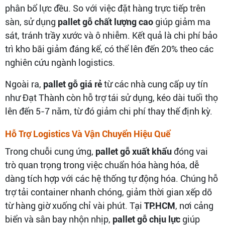
phân bổ lực đều. So với việc đặt hàng trực tiếp trên
sàn, sử dụng
pallet gỗ chất lượng cao
giúp giảm ma
sát, tránh trầy xước và ô nhiễm. Kết quả là chi phí bảo
trì kho bãi giảm đáng kể, có thể lên đến 20% theo các
nghiên cứu ngành logistics.
Ngoài ra,
pallet gỗ giá rẻ
từ các nhà cung cấp uy tín
như Đạt Thành còn hỗ trợ tái sử dụng, kéo dài tuổi thọ
lên đến 5-7 năm, từ đó giảm chi phí thay thế định kỳ.
Hỗ Trợ Logistics Và Vận Chuyển Hiệu Quể
Trong chuỗi cung ứng,
pallet gỗ xuất khẩu
đóng vai
trò quan trọng trong việc chuẩn hóa hàng hóa, dễ
dàng tích hợp với các hệ thống tự động hóa. Chúng hỗ
trợ tải container nhanh chóng, giảm thời gian xếp dỡ
từ hàng giờ xuống chỉ vài phút. Tại
TP.HCM
, nơi cảng
biển và sân bay nhộn nhịp,
pallet gỗ chịu lực
giúp