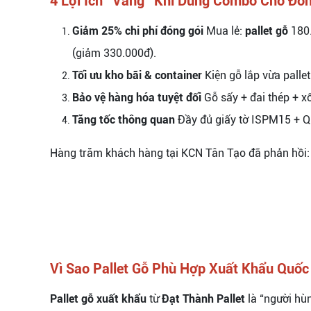
4 Lợi Ích “Vàng” Khi Dùng Combo Cho Đó
Giảm 25% chi phí đóng gói
Mua lẻ:
pallet gỗ
180
(giảm 330.000đ).
Tối ưu kho bãi & container
Kiện gỗ lắp vừa palle
Bảo vệ hàng hóa tuyệt đối
Gỗ sấy + đai thép + x
Tăng tốc thông quan
Đầy đủ giấy tờ ISPM15 + QR
Hàng trăm khách hàng tại KCN Tân Tạo đã phản hồi:
Vì Sao Pallet Gỗ Phù Hợp Xuất Khẩu Quốc
Pallet gỗ xuất khẩu
từ
Đạt Thành Pallet
là “người hù