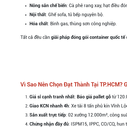
Nông sản chế biến
: Cà phê rang xay, hạt điều đó
Nội thất
: Ghế sofa, tủ bếp nguyên bộ.
Hóa chất
: Bình gas, thùng sơn công nghiệp.
Tất cả đều cần
giải pháp đóng gói container quốc tế
Vì Sao Nên Chọn Đạt Thành Tại TP.HCM? G
Giá sỉ cạnh tranh nhất
:
Báo giá pallet gỗ
từ 120.
Giao KCN nhanh 4h
: Xe tải 8 tấn phủ kín Vĩnh L
Sản xuất trực tiếp
: 02 xưởng 12.000m², công suấ
Chứng nhận đầy đủ
: ISPM15, IPPC, CO/CQ, hun t