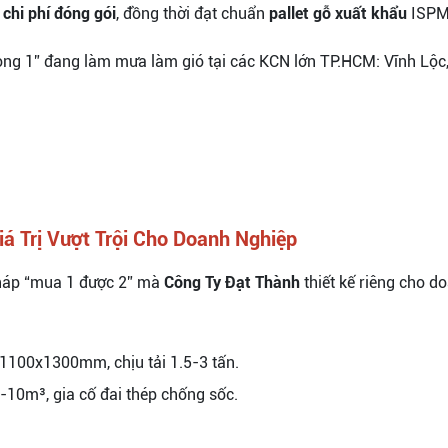
chi phí đóng gói
, đồng thời đạt chuẩn
pallet gỗ xuất khẩu
ISPM1
ong 1” đang làm mưa làm gió tại các KCN lớn TP.HCM: Vĩnh Lộc
iá Trị Vượt Trội Cho Doanh Nghiệp
pháp “mua 1 được 2” mà
Công Ty Đạt Thành
thiết kế riêng cho d
100x1300mm, chịu tải 1.5-3 tấn.
-10m³, gia cố đai thép chống sốc.