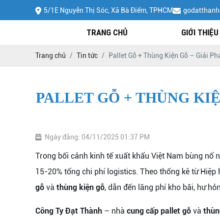
5/1E Nguyễn Thị Sóc, Xã Bà Điểm, TPHCM
godatthan
TRANG CHỦ
GIỚI THIỆU
Trang chủ
Tin tức
Pallet Gỗ + Thùng Kiện Gỗ – Giải P
PALLET GỖ + THÙNG KI
Ngày đăng: 04/11/2025 01:37 PM
Trong bối cảnh kinh tế xuất khẩu Việt Nam bùng nổ 
15-20% tổng chi phí logistics. Theo thống kê từ Hiệ
gỗ
và
thùng kiện gỗ
, dẫn đến lãng phí kho bãi, hư h
Công Ty Đạt Thành
– nhà
cung cấp pallet gỗ
và
thùn