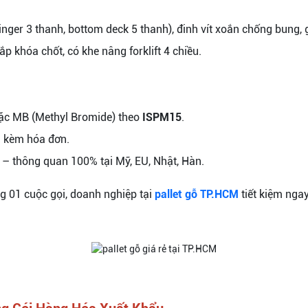
tringer 3 thanh, bottom deck 5 thanh), đinh vít xoắn chống bun
ắp khóa chốt, có khe nâng forklift 4 chiều.
oặc MB (Methyl Bromide) theo
ISPM15
.
 kèm hóa đơn.
 thông quan 100% tại Mỹ, EU, Nhật, Hàn.
g 01 cuộc gọi, doanh nghiệp tại
pallet gỗ TP.HCM
tiết kiệm nga