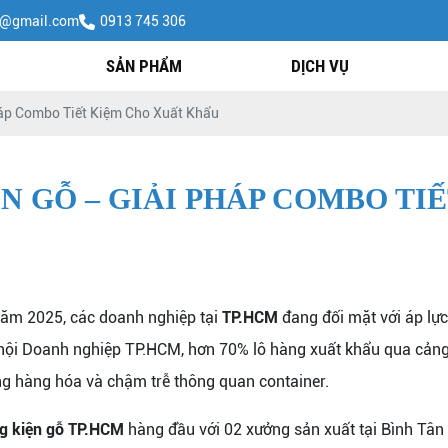
h@gmail.com
0913 745 306
SẢN PHẨM
DỊCH VỤ
háp Combo Tiết Kiệm Cho Xuất Khẩu
ỆN GỖ – GIẢI PHÁP COMBO TI
năm 2025, các doanh nghiệp tại
TP.HCM
đang đối mặt với áp lự
p hội Doanh nghiệp TP.HCM, hơn 70% lô hàng xuất khẩu qua cảng
ỏng hàng hóa và chậm trễ thông quan container.
g kiện gỗ TP.HCM
hàng đầu với 02 xưởng sản xuất tại Bình T