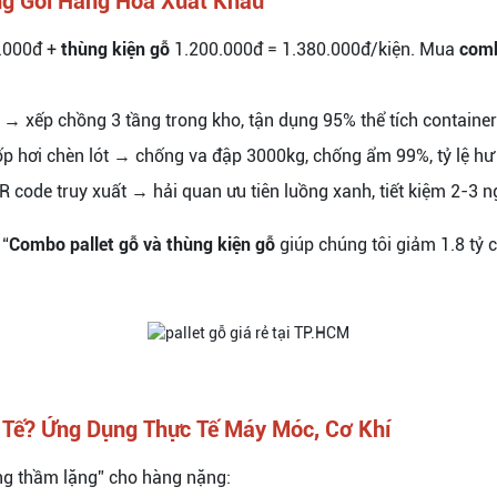
ng Gói Hàng Hóa Xuất Khẩu
.000đ +
thùng kiện gỗ
1.200.000đ = 1.380.000đ/kiện. Mua
comb
t → xếp chồng 3 tầng trong kho, tận dụng 95% thể tích container
ốp hơi chèn lót → chống va đập 3000kg, chống ẩm 99%, tỷ lệ hư
 code truy xuất → hải quan ưu tiên luồng xanh, tiết kiệm 2-3 n
 “
Combo pallet gỗ và thùng kiện gỗ
giúp chúng tôi giảm 1.8 tỷ c
 Tế? Ứng Dụng Thực Tế Máy Móc, Cơ Khí
ng thầm lặng” cho hàng nặng: