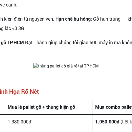
vệ cạnh.
nh kiện điện tử nguyên vẹn.
Hạn chế hư hỏng
: Gỗ hun trùng → k
g lắc <0.3G.
n gỗ TP.HCM
Đạt Thành giúp chúng tôi giao 500 máy in mà không
nh Họa Rõ Nét
Mua lẻ
pallet gỗ
+
thùng kiện gỗ
Mua
combo palle
1.380.000đ
1.050.000đ
(tiết