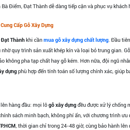
xã Bà Điểm, Đạt Thành dễ dàng tiếp cận và phục vụ khách
ị Cung Cấp Gỗ Xây Dựng
 Đạt Thành
khi cần
mua gỗ xây dựng chất lượng
. Đầu tiê
 nhờ quy trình sản xuất khép kín và loại bỏ trung gian. G
ảo không pha tạp chất hay gỗ kém. Hơn nữa, đội ngũ nhâ
ây dựng
phù hợp đến tính toán số lượng chính xác, giúp bạ
 lên hàng đầu: mọi lô
gỗ xây dựng
đều được xử lý chống m
hính sách minh bạch, không phí ẩn, với chương trình ưu đ
TP.HCM
, thời gian chỉ trong 24-48 giờ, cùng bảo hành lên 