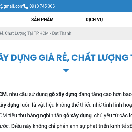
h@gmail.com
0913 745 306
SẢN PHẨM
DỊCH VỤ
ẻ, Chất Lượng Tại TP.HCM - Đạt Thành
Y DỰNG GIÁ RẺ, CHẤT LƯỢNG 
HCM
, nhu cầu sử dụng
gỗ xây dựng
đang tăng cao hơn bao 
xây dựng
luôn là vật liệu không thể thiếu nhờ tính linh h
CM tiêu thụ hàng nghìn tấn
gỗ xây dựng
, chủ yếu từ các 
ước. Điều này không chỉ phản ánh sự phát triển kinh tế 