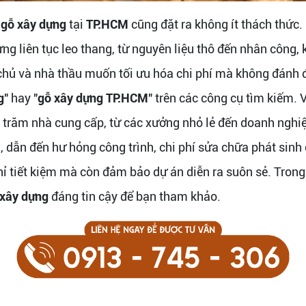
m
gỗ xây dựng
tại
TP.HCM
cũng đặt ra không ít thách thức
 dựng liên tục leo thang, từ nguyên liệu thô đến nhân côn
 chủ và nhà thầu muốn tối ưu hóa chi phí mà không đánh 
g
" hay "
gỗ xây dựng TP.HCM
" trên các công cụ tìm kiếm. 
g trăm nhà cung cấp, từ các xưởng nhỏ lẻ đến doanh nghi
dẫn đến hư hỏng công trình, chi phí sửa chữa phát sinh c
hỉ tiết kiệm mà còn đảm bảo dự án diễn ra suôn sẻ. Trong b
 xây dựng
đáng tin cậy để bạn tham khảo.