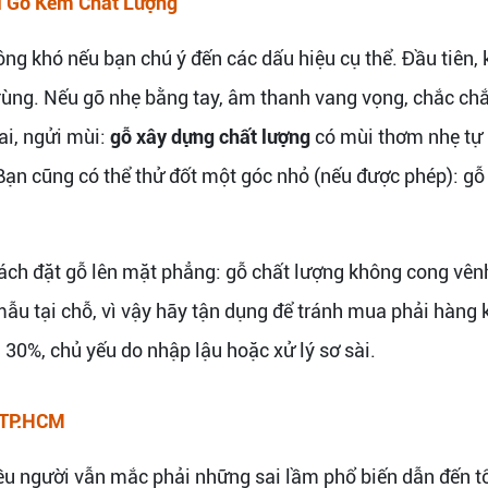
i Gỗ Kém Chất Lượng
g khó nếu bạn chú ý đến các dấu hiệu cụ thể. Đầu tiên, 
trùng. Nếu gõ nhẹ bằng tay, âm thanh vang vọng, chắc chắ
ai, ngửi mùi:
gỗ xây dựng chất lượng
có mùi thơm nhẹ tự n
n cũng có thể thử đốt một góc nhỏ (nếu được phép): gỗ 
ách đặt gỗ lên mặt phẳng: gỗ chất lượng không cong vênh,
u tại chỗ, vì vậy hãy tận dụng để tránh mua phải hàng k
n 30%, chủ yếu do nhập lậu hoặc xử lý sơ sài.
 TP.HCM
u người vẫn mắc phải những sai lầm phổ biến dẫn đến tổn