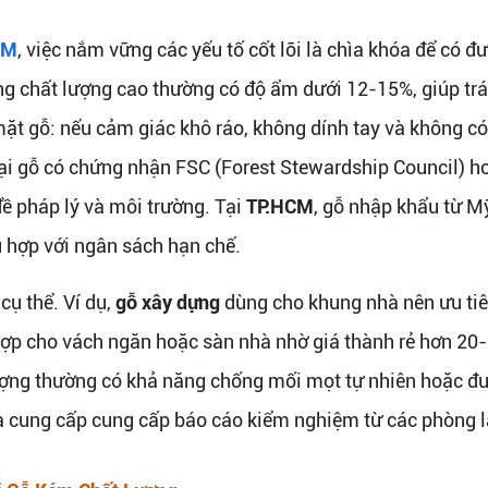
CM
, việc nắm vững các yếu tố cốt lõi là chìa khóa để có đ
ng chất lượng cao thường có độ ẩm dưới 12-15%, giúp trán
ặt gỗ: nếu cảm giác khô ráo, không dính tay và không có 
oại gỗ có chứng nhận FSC (Forest Stewardship Council) h
 đề pháp lý và môi trường. Tại
TP.HCM
, gỗ nhập khẩu từ M
ù hợp với ngân sách hạn chế.
cụ thể. Ví dụ,
gỗ xây dựng
dùng cho khung nhà nên ưu tiê
 hợp cho vách ngăn hoặc sàn nhà nhờ giá thành rẻ hơn 20
lượng thường có khả năng chống mối mọt tự nhiên hoặc đượ
à cung cấp cung cấp báo cáo kiểm nghiệm từ các phòng l