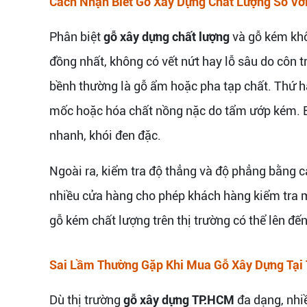
Cách Nhận Biết Gỗ Xây Dựng Chất Lượng So Vớ
Phân biệt
gỗ xây dựng chất lượng
và gỗ kém khôn
đồng nhất, không có vết nứt hay lỗ sâu do côn 
bềnh thường là gỗ ẩm hoặc pha tạp chất. Thứ h
mốc hoặc hóa chất nồng nặc do tẩm ướp kém. Bạ
nhanh, khói đen đặc.
Ngoài ra, kiểm tra độ thẳng và độ phẳng bằng c
nhiều cửa hàng cho phép khách hàng kiểm tra mẫ
gỗ kém chất lượng trên thị trường có thể lên đế
Sai Lầm Thường Gặp Khi Mua Gỗ Xây Dựng Tại
Dù thị trường
gỗ xây dựng TP.HCM
đa dạng, nhiề