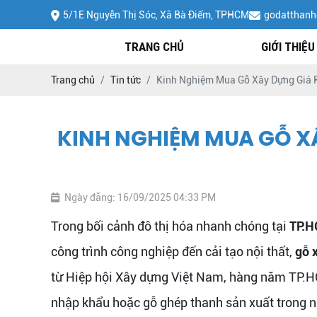
5/1E Nguyễn Thị Sóc, Xã Bà Điểm, TPHCM
godatthan
TRANG CHỦ
GIỚI THIỆU
Trang chủ
Tin tức
Kinh Nghiệm Mua Gỗ Xây Dựng Giá R
KINH NGHIỆM MUA GỖ XÂ
Ngày đăng: 16/09/2025 04:33 PM
Trong bối cảnh đô thị hóa nhanh chóng tại
TP.
công trình công nghiệp đến cải tạo nội thất,
gỗ 
từ Hiệp hội Xây dựng Việt Nam, hàng năm TP.H
nhập khẩu hoặc gỗ ghép thanh sản xuất trong n