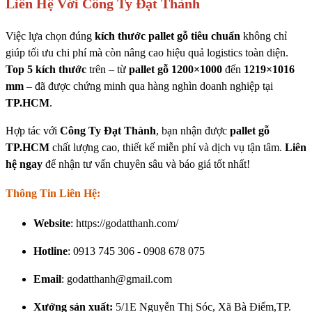
Liên Hệ Với Công Ty Đạt Thành
Việc lựa chọn đúng
kích thước pallet gỗ tiêu chuẩn
không chỉ
giúp tối ưu chi phí mà còn nâng cao hiệu quả logistics toàn diện.
Top 5 kích thước
trên – từ
pallet gỗ 1200×1000
đến
1219×1016
mm
– đã được chứng minh qua hàng nghìn doanh nghiệp tại
TP.HCM
.
Hợp tác với
Công Ty Đạt Thành
, bạn nhận được
pallet gỗ
TP.HCM
chất lượng cao, thiết kế miễn phí và dịch vụ tận tâm.
Liên
hệ ngay
để nhận tư vấn chuyên sâu và báo giá tốt nhất!
Thông Tin Liên Hệ:
Website
: https://godatthanh.com/
Hotline
: 0913 745 306 - 0908 678 075
Email
: godatthanh@gmail.com
Xưởng sản xuất:
5/1E Nguyễn Thị Sóc, Xã Bà Điểm,TP.