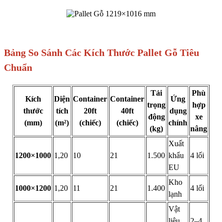
Bảng So Sánh Các Kích Thước Pallet Gỗ Tiêu
Chuẩn
Tải
Phù
Kích
Diện
Container
Container
Ứng
trọng
hợp
thước
tích
20ft
40ft
dụng
động
xe
(mm)
(m²)
(chiếc)
(chiếc)
chính
(kg)
nâng
Xuất
1200×1000
1,20
10
21
1.500
khẩu
4 lối
EU
Kho
1000×1200
1,20
11
21
1.400
4 lối
lạnh
Vật
liệu
2–4