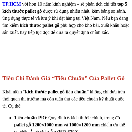
TP.HCM
với hơn 10 năm kinh nghiệm – sẽ phân tích chi tiết
top 5
kích thước pallet gỗ
được sử dụng nhiều nhất, kèm bảng so sánh,
ứng dụng thực tế và lưu ý khi đặt hàng tại Việt Nam. Nếu bạn đang
tìm kiếm
kích thước pallet gỗ
phù hợp cho kho bãi, xuất khẩu hoặc
sản xuất, hãy tiếp tục đọc để đưa ra quyết định chính xác.
Tiêu Chí Đánh Giá “Tiêu Chuẩn” Của Pallet Gỗ
Khái niệm “
kích thước pallet gỗ tiêu chuẩn
” không chỉ dựa trên
thói quen thị trường mà còn tuân thủ các tiêu chuẩn kỹ thuật quốc
tế. Cụ thể:
Tiêu chuẩn ISO
: Quy định 6 kích thước chính, trong đó
pallet gỗ 1200×1000 mm
và
1000×1200 mm
chiếm ưu thế
tại châu Á và châu Âu (ISO 6780).