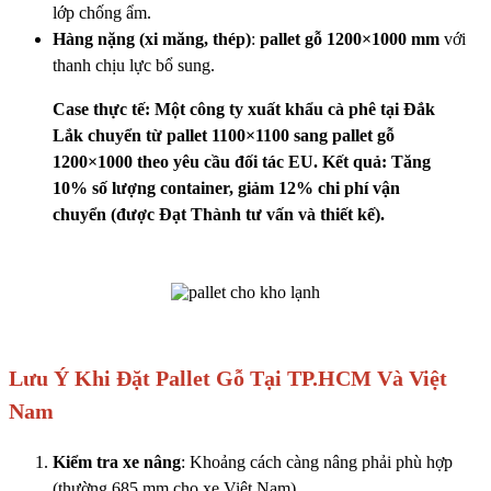
lớp chống ẩm.
Hàng nặng (xi măng, thép)
:
pallet gỗ 1200×1000 mm
với
thanh chịu lực bổ sung.
Case thực tế: Một công ty xuất khẩu cà phê tại Đắk
Lắk chuyển từ pallet 1100×1100 sang pallet gỗ
1200×1000 theo yêu cầu đối tác EU. Kết quả: Tăng
10% số lượng container, giảm 12% chi phí vận
chuyển (được Đạt Thành tư vấn và thiết kế).
Lưu Ý Khi Đặt Pallet Gỗ Tại TP.HCM Và Việt
Nam
Kiểm tra xe nâng
: Khoảng cách càng nâng phải phù hợp
(thường 685 mm cho xe Việt Nam).