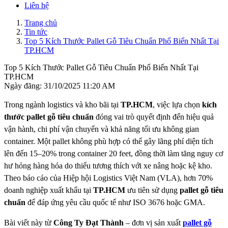
Liên hệ
Trang chủ
Tin tức
Top 5 Kích Thước Pallet Gỗ Tiêu Chuẩn Phổ Biến Nhất Tại
TP.HCM
Top 5 Kích Thước Pallet Gỗ Tiêu Chuẩn Phổ Biến Nhất Tại
TP.HCM
Ngày đăng: 31/10/2025 11:20 AM
Trong ngành logistics và kho bãi tại
TP.HCM
, việc lựa chọn
kích
thước pallet gỗ tiêu chuẩn
đóng vai trò quyết định đến hiệu quả
vận hành, chi phí vận chuyển và khả năng tối ưu không gian
container. Một pallet không phù hợp có thể gây lãng phí diện tích
lên đến 15–20% trong container 20 feet, đồng thời làm tăng nguy cơ
hư hỏng hàng hóa do thiếu tương thích với xe nâng hoặc kệ kho.
Theo báo cáo của Hiệp hội Logistics Việt Nam (VLA), hơn 70%
doanh nghiệp xuất khẩu tại
TP.HCM
ưu tiên sử dụng
pallet gỗ tiêu
chuẩn
để đáp ứng yêu cầu quốc tế như ISO 3676 hoặc GMA.
Bài viết này từ
Công Ty Đạt Thành
– đơn vị sản xuất
pallet gỗ