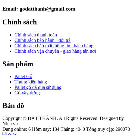
Email: godatthanh@gmail.com
Chính sách
Chính sách thanh toán
Chính sách bảo hành - đổi trả
Chính sách bảo mật thông tin khách hàng
Chính sách vận chuyển - giao hàng tận nơi
Sản phẩm
Pallet Gỗ
Thùng kiện hàng
Pallet gỗ đã qua sử dụng
Gỗ xây dựng
Bản đồ
Copyright © ĐẠT THÀNH. All Rights Reserved. Designed by
Nina.vn
Đang online: 6
Hôm nay: 134
Tháng: 4040
Tổng truy cập: 290078