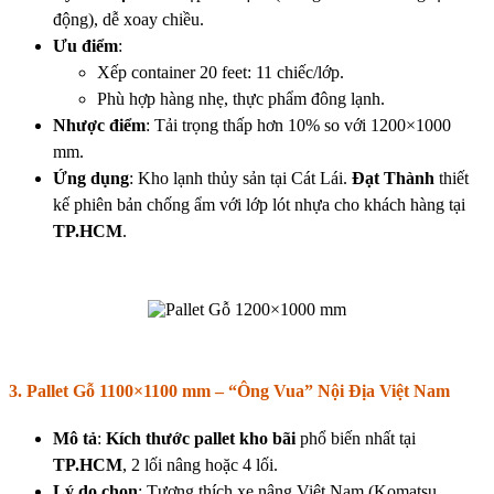
động), dễ xoay chiều.
Ưu điểm
:
Xếp container 20 feet: 11 chiếc/lớp.
Phù hợp hàng nhẹ, thực phẩm đông lạnh.
Nhược điểm
: Tải trọng thấp hơn 10% so với 1200×1000
mm.
Ứng dụng
: Kho lạnh thủy sản tại Cát Lái.
Đạt Thành
thiết
kế phiên bản chống ẩm với lớp lót nhựa cho khách hàng tại
TP.HCM
.
3. Pallet Gỗ 1100×1100 mm – “Ông Vua” Nội Địa Việt Nam
Mô tả
:
Kích thước pallet kho bãi
phổ biến nhất tại
TP.HCM
, 2 lối nâng hoặc 4 lối.
Lý do chọn
: Tương thích xe nâng Việt Nam (Komatsu,