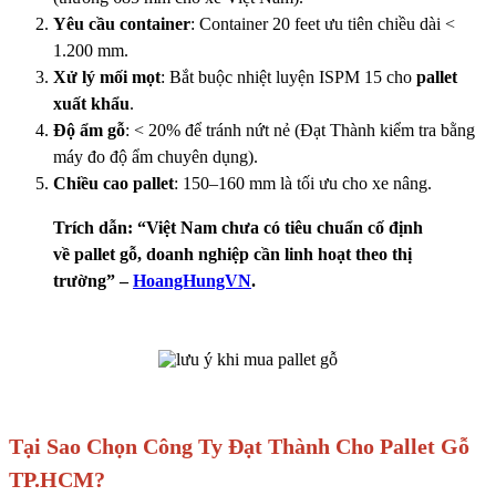
Yêu cầu container
: Container 20 feet ưu tiên chiều dài <
1.200 mm.
Xử lý mối mọt
: Bắt buộc nhiệt luyện ISPM 15 cho
pallet
xuất khẩu
.
Độ ẩm gỗ
: < 20% để tránh nứt nẻ (Đạt Thành kiểm tra bằng
máy đo độ ẩm chuyên dụng).
Chiều cao pallet
: 150–160 mm là tối ưu cho xe nâng.
Trích dẫn: “Việt Nam chưa có tiêu chuẩn cố định
về pallet gỗ, doanh nghiệp cần linh hoạt theo thị
trường” –
HoangHungVN
.
Tại Sao Chọn Công Ty Đạt Thành Cho Pallet Gỗ
TP.HCM?