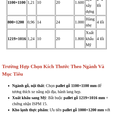
1100×1100
1,21
10
20
1.600
xây
lối
dựng
Hàng
800×1200
0,96
14
24
1.000
4 lối
nhẹ
Xuất
1219×1016
1,24
10
20
1.800
khẩu
4 lối
Mỹ
Trường Hợp Chọn Kích Thước Theo Ngành Và
Mục Tiêu
Ngành gỗ, nội thất
: Chọn
pallet gỗ 1100×1100 mm
để
tương thích xe nâng nội địa, hành lang hẹp.
Xuất khẩu sang Mỹ
: Bắt buộc
pallet gỗ 1219×1016 mm
+
chứng nhận ISPM 15.
Kho lạnh thực phẩm
: Ưu tiên
pallet gỗ 1000×1200 mm
với