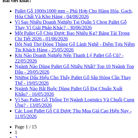
Bài viết khác:
Pallet Gỗ 1000x1000 mm – Phù Hợp Cho Hàng Hóa, Gạch,
Hóa Chất Và Kho Hàng - 04/08/2026
Vì Sao Nhiều Doanh Nghiệp Tại Quận 5 Chọn Pallet Gỗ
Thay Vì Giải Pháp Khác? - 30/06/2026
Một Pallet Gỗ Chịu Được Bao Nhiêu Kg? Bảng Tải Trọng
Chi Tiết 2026 - 01/06/2026
Đội Ngũ Thợ Đóng Thùng Gỗ Lành Nghề - Điểm Tựa Niềm
Tin Khách Hàng - 25/05/2026
Khi Nào Doanh Nghiệp Nên Thanh Lý Pallet Gỗ Cũ? -
22/05/2026
Ngành Nào Dùng Pallet Gỗ Nhiều Nhất? Top 10 Ngành Top
Đầu - 20/05/2026
Những Dấu Hiệu Cho Thấy Pallet Gỗ Sắp Hỏng Cần Thay
Thế - 19/05/2026
Ngành Nào Bắt Buộc Dùng Pallet Gỗ Đạt Chuẩn Xuất
Khẩu? - 16/05/2026
Vì Sao Pallet Gỗ Thống Trị Ngành Logistics Và Chuỗi Cung
Ứng? - 13/05/2026
Các Loại Pallet Gỗ Cũ Được Thu Mua Giá Cao Hiện Nay -
11/05/2026
Page 1 / 15
1
2