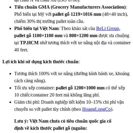
Tiêu chuẩn GMA (Grocery Manufacturers Association)
:
Phổ biến tại Mỹ với
pallet gỗ 1219×1016 mm
(48×40 inch),
chiếm 30% thị trường pallet toàn cầu.
Phổ biến tại Việt Nam
: Theo khảo sát của
BeLi Group
,
pallet gỗ 1100×1100 mm
và
800×1200 mm
được ưa chuộng
tại
TP.HCM
nhờ tương thích với xe nâng nội địa và container
40 feet.
Lợi ích khi sử dụng kích thước chuẩn
:
Tương thích 100% với xe nâng (đường kính bánh xe, khoảng
cách càng nâng).
Tối ưu xếp container:
pallet gỗ 1200×1000 mm
có thể xếp
10 chiếc/container 20 feet mà không lãng phí.
Giảm chi phí: Doanh nghiệp tiết kiệm 10–15% chi phí vận
chuyển so với pallet tùy chỉnh (theo
HoangLongCo
).
Lưu ý: Việt Nam chưa có tiêu chuẩn quốc gia cố
định về kích thước pallet gỗ (nguồn: