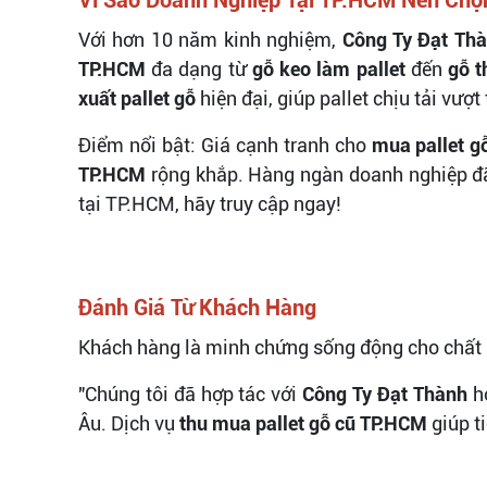
Với hơn 10 năm kinh nghiệm,
Công Ty Đạt Th
TP.HCM
đa dạng từ
gỗ keo làm pallet
đến
gỗ t
xuất pallet gỗ
hiện đại, giúp pallet chịu tải vượt
Điểm nổi bật: Giá cạnh tranh cho
mua pallet g
TP.HCM
rộng khắp. Hàng ngàn doanh nghiệp đã t
tại TP.HCM, hãy truy cập ngay!
Đánh Giá Từ Khách Hàng
Khách hàng là minh chứng sống động cho chất
"Chúng tôi đã hợp tác với
Công Ty Đạt Thành
hơ
Âu. Dịch vụ
thu mua pallet gỗ cũ TP.HCM
giúp t