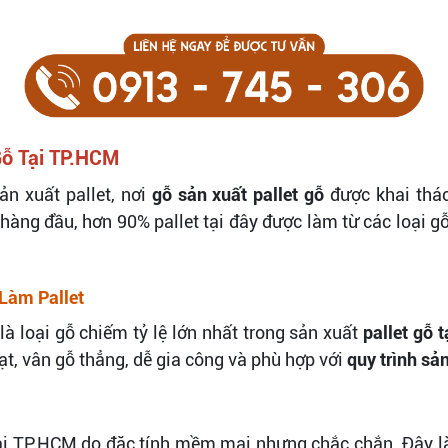
Gỗ Tại TP.HCM
n xuất pallet, nơi
gỗ sản xuất pallet gỗ
được khai thác
àng đầu, hơn 90% pallet tại đây được làm từ các loại gỗ 
Làm Pallet
là loại gỗ chiếm tỷ lệ lớn nhất trong sản xuất
pallet gỗ 
t, vân gỗ thẳng, dễ gia công và phù hợp với
quy trình sản
i TP.HCM do đặc tính mềm mại nhưng chắc chắn. Đây là 