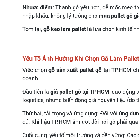
Nhược điểm:
Thanh gỗ yếu hơn, dễ mốc meo tr
nhập khẩu, không lý tưởng cho
mua pallet gỗ g
Tóm lại,
gỗ keo làm pallet
là lựa chọn kinh tế n
Yếu Tố Ảnh Hưởng Khi Chọn Gỗ Làm Palle
Việc chọn
gỗ sản xuất pallet gỗ
tại TP.HCM chị
doanh.
Đầu tiên là
giá pallet gỗ tại TP.HCM
, dao động 
logistics, nhưng biến động giá nguyên liệu (do t
Thứ hai, tải trọng và ứng dụng: Đối với
ứng dụn
đủ. Khí hậu TP.HCM ẩm ướt đòi hỏi gỗ phải qua
Cuối cùng, yếu tố môi trường và bền vững: Các