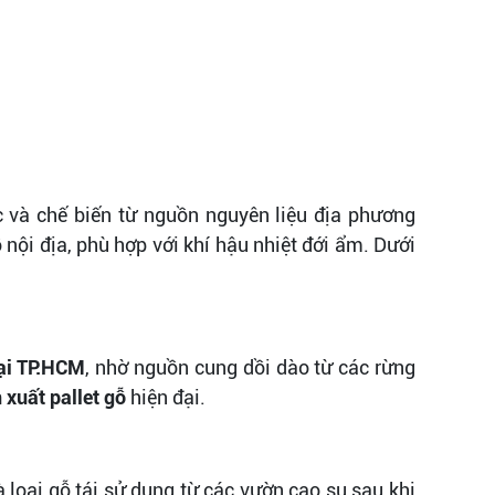
 và chế biến từ nguồn nguyên liệu địa phương
nội địa, phù hợp với khí hậu nhiệt đới ẩm. Dưới
tại TP.HCM
, nhờ nguồn cung dồi dào từ các rừng
 xuất pallet gỗ
hiện đại.
loại gỗ tái sử dụng từ các vườn cao su sau khi