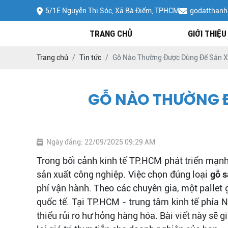
5/1E Nguyễn Thị Sóc, Xã Bà Điểm, TPHCM
godatthan
TRANG CHỦ
GIỚI THIỆU
Trang chủ
Tin tức
Gỗ Nào Thường Được Dùng Để Sản Xu
GỖ NÀO THƯỜNG Đ
Ngày đăng: 22/09/2025 09:29 AM
Trong bối cảnh kinh tế TP.HCM phát triển mạn
sản xuất công nghiệp. Việc chọn đúng loại
gỗ s
phí vận hành. Theo các chuyên gia, một pallet 
quốc tế. Tại TP.HCM - trung tâm kinh tế phía 
thiểu rủi ro hư hỏng hàng hóa. Bài viết này sẽ