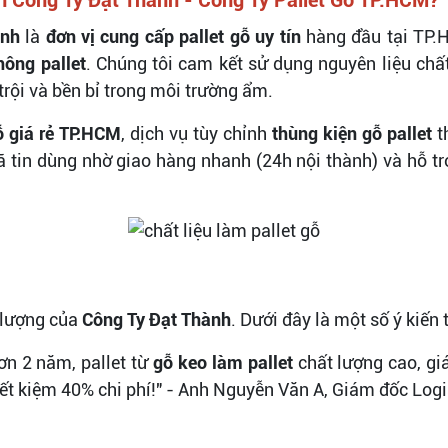
ành
là
đơn vị cung cấp pallet gỗ uy tín
hàng đầu tại TP.
hông pallet
. Chúng tôi cam kết sử dụng nguyên liệu ch
 trội và bền bỉ trong môi trường ẩm.
ỗ giá rẻ TP.HCM
, dịch vụ tùy chỉnh
thùng kiện gỗ pallet
t
in dùng nhờ giao hàng nhanh (24h nội thành) và hỗ trợ 
 lượng của
Công Ty Đạt Thành
. Dưới đây là một số ý kiến 
n 2 năm, pallet từ
gỗ keo làm pallet
chất lượng cao, gi
iết kiệm 40% chi phí!" - Anh Nguyễn Văn A, Giám đốc Logi