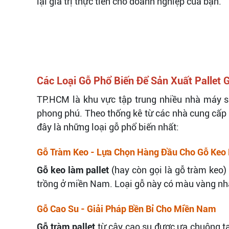
lại giá trị thực tiễn cho doanh nghiệp của bạn.
Các Loại Gỗ Phổ Biến Để Sản Xuất Pallet 
TP.HCM là khu vực tập trung nhiều nhà máy sả
phong phú. Theo thống kê từ các nhà cung cấp h
đây là những loại gỗ phổ biến nhất:
Gỗ Tràm Keo - Lựa Chọn Hàng Đầu Cho Gỗ Keo 
Gỗ keo làm pallet
(hay còn gọi là gỗ tràm keo) 
trồng ở miền Nam. Loại gỗ này có màu vàng nhạ
Gỗ Cao Su - Giải Pháp Bền Bỉ Cho Miền Nam
Gỗ tràm pallet
từ cây cao su được ưa chuộng tạ