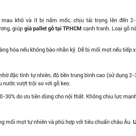
mau khô và ít bị nấm mốc, chịu tải trọng lên đến 2-
ương, giúp
giá pallet gỗ tại TP.HCM
cạnh tranh. Loại gỗ nà
ng hóa nếu không bào nhẵn kỹ. Dễ bị mối mọt nếu tiếp xú
hờ đặc tính tự nhiên, độ bền trung bình cao (sử dụng 
 nước vượt trội so với gỗ keo.
0-30% do ưu tiên dùng cho nội thất. Không chịu lực mạnh 
ng mối mọt tự nhiên và phù hợp với tiêu chuẩn châu Âu.
Ư