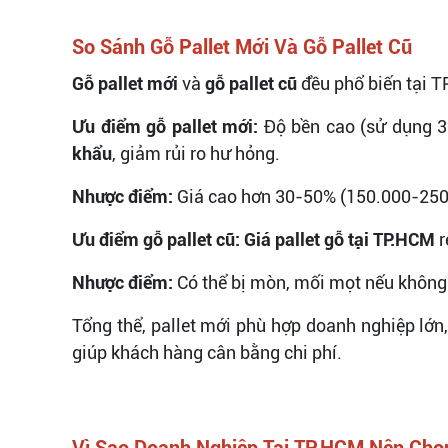
So Sánh Gỗ Pallet Mới Và Gỗ Pallet Cũ
Gỗ pallet mới
và
gỗ pallet cũ
đều phổ biến tại T
Ưu điểm gỗ pallet mới:
Độ bền cao (sử dụng 3-
khẩu
, giảm rủi ro hư hỏng.
Nhược điểm:
Giá cao hơn 30-50% (150.000-250.
Ưu điểm gỗ pallet cũ:
Giá pallet gỗ tại TP.HCM
r
Nhược điểm:
Có thể bị mòn, mối mọt nếu không 
Tổng thể, pallet mới phù hợp doanh nghiệp lớn, 
giúp khách hàng cân bằng chi phí.
Vì Sao Doanh Nghiệp Tại TP.HCM Nên Chọn