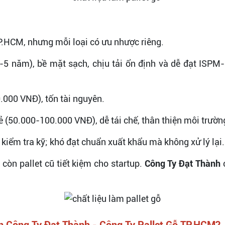
P.HCM, nhưng mỗi loại có ưu nhược riêng.
5 năm), bề mặt sạch, chịu tải ổn định và dễ đạt ISPM
000 VNĐ), tốn tài nguyên.
ẻ (50.000-100.000 VNĐ), dễ tái chế, thân thiện môi trường
kiểm tra kỹ; khó đạt chuẩn xuất khẩu mà không xử lý lại.
còn pallet cũ tiết kiệm cho startup.
Công Ty Đạt Thành
 Công Ty Đạt Thành - Công Ty Pallet Gỗ TP.HCM?