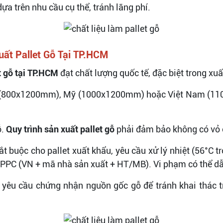
ựa trên nhu cầu cụ thể, tránh lãng phí.
uất Pallet Gỗ Tại TP.HCM
t gỗ tại TP.HCM
đạt chất lượng quốc tế, đặc biệt trong xuấ
u Âu (800x1200mm), Mỹ (1000x1200mm) hoặc Việt Nam (1
ỗ.
Quy trình sản xuất pallet gỗ
phải đảm bảo không có vỏ 
t buộc cho pallet xuất khẩu, yêu cầu xử lý nhiệt (56°C 
 IPPC (VN + mã nhà sản xuất + HT/MB). Vi phạm có thể dẫn
 yêu cầu chứng nhận nguồn gốc gỗ để tránh khai thác t