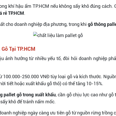
ong khí hậu ẩm TP.HCM nếu không sấy khô đúng cách. G
iá rẻ TP.HCM
.
hất cho doanh nghiệp địa phương, trong khi
gỗ thông pall
t Gỗ Tại TP.HCM
u ảnh hưởng từ nhiều yếu tố, đòi hỏi doanh nghiệp ph
từ 100.000-250.000 VNĐ tùy loại gỗ và kích thước. Nguồ
hời tiết hoặc xuất khẩu gỗ thô) có thể tăng 10-15%.
g pallet gỗ trong xuất khẩu
, cần gỗ chịu lực cao như gỗ 
 sấy khô để tránh nấm mốc.
 doanh nghiệp ngày càng ưu tiên gỗ từ nguồn rừng trồng