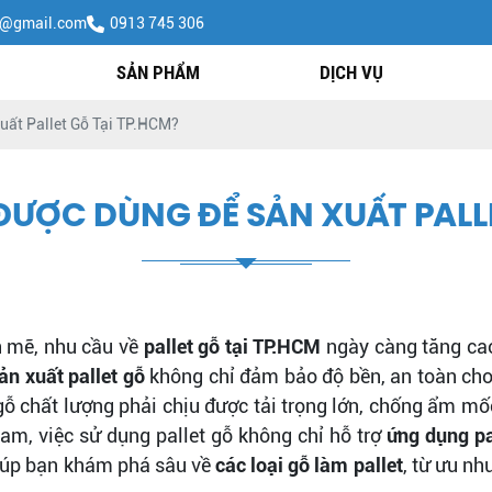
h@gmail.com
0913 745 306
SẢN PHẨM
DỊCH VỤ
ất Pallet Gỗ Tại TP.HCM?
ƯỢC DÙNG ĐỂ SẢN XUẤT PALLE
h mẽ, nhu cầu về
pallet gỗ tại TP.HCM
ngày càng tăng cao,
ản xuất pallet gỗ
không chỉ đảm bảo độ bền, an toàn cho
gỗ chất lượng phải chịu được tải trọng lớn, chống ẩm mố
Nam, việc sử dụng pallet gỗ không chỉ hỗ trợ
ứng dụng pa
 giúp bạn khám phá sâu về
các loại gỗ làm pallet
, từ ưu n