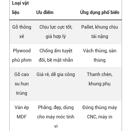
Loại vật
liệu
Ưu điểm
Ứng dụng phổ biến
Gỗ thông
Chịu lực cực tốt,
Pallet, khung chịu
xẻ
giá hợp lý
tải nặng
Plywood
Chống ẩm tuyệt
Vách thùng, sàn
phủ phim
đối, bề mặt nhẵn
thùng
Gỗ cao
Giá rẻ, dễ gia công
Thanh chèn,
su hun
khung phụ
trùng
Ván ép
Phẳng, đẹp, dùng
Đóng thùng máy
MDF
cho máy móc tinh
CNC, máy in
vi