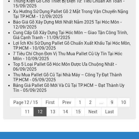
Thùng Kiện Gỗ Cho Thiết Bị Điện Tử: Tiêu Chuẩn An Toàn -
15/09/2025
Xu Hướng Sử Dụng Pallet Gỗ 2 Mặt Trong Vận Chuyển Nặng
Tại TP.HCM - 12/09/2025
Báo Giá Gỗ Xây Dựng Mới Nhất Năm 2025 Tại Hóc Môn -
12/09/2025
Cung Cấp Gỗ Xây Dựng Tại Hóc Môn – Giao Tận Công Trình,
Giá Cạnh Tranh - 11/09/2025
Lợi Ích Khi Sử Dụng Pallet Gỗ Chuẩn Xuất Khẩu Tại Hóc Môn,
TP.HCM - 10/09/2025
7 Tiêu Chí Chọn Đơn Vị Thu Mua Pallet Cũ Uy Tín Tại Hóc
Môn - 10/09/2025
Top 5 Loại Pallet Gỗ Hóc Môn Được Ưa Chuộng Nhất -
06/09/2025
Thu Mua Pallet Gỗ Cũ Tại Nhà Máy – Công Ty Đạt Thành
TP.HCM - 05/09/2025
Bảng Giá Pallet Gỗ Mới Và Cũ Tại TP.HCM – Đạt Thành Uy
Tín - 05/09/2025
Page 12 / 15
First
Prev
1
2
...
9
10
11
12
13
14
15
Next
Last