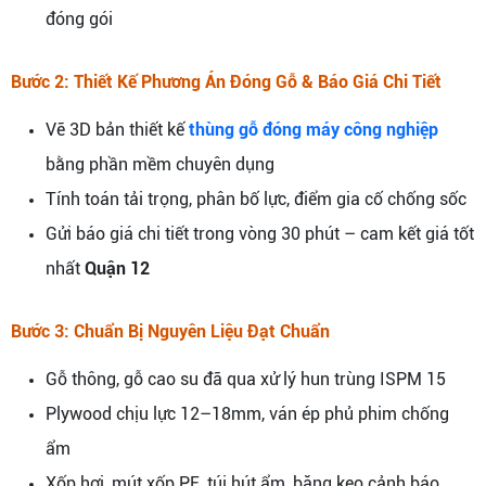
đóng gói
Bước 2: Thiết Kế Phương Án Đóng Gỗ & Báo Giá Chi Tiết
Vẽ 3D bản thiết kế
thùng gỗ đóng máy công nghiệp
bằng phần mềm chuyên dụng
Tính toán tải trọng, phân bố lực, điểm gia cố chống sốc
Gửi báo giá chi tiết trong vòng 30 phút – cam kết giá tốt
nhất
Quận 12
Bước 3: Chuẩn Bị Nguyên Liệu Đạt Chuẩn
Gỗ thông, gỗ cao su đã qua xử lý hun trùng ISPM 15
Plywood chịu lực 12–18mm, ván ép phủ phim chống
ẩm
Xốp hơi, mút xốp PE, túi hút ẩm, băng keo cảnh báo,