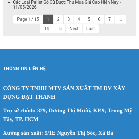
Các Loại Pallet Gỗ Cũ Được Thu Mua Giá Cao Hiện Nay -
11/05/2026
Page 1 / 15
1
2
3
4
5
6
7
...
14
15
Next
Last
THÔNG TIN LIÊN HỆ
CÔNG TY TNHH MTV SẢN XUẤT TM DV XÂY
DỰNG ĐẠT THÀNH
Trụ sở chính: 329, Dương Thị Mười, KP.9, Trung Mỹ
Tây, TP. HCM
Xưởng sản xuất: 5/1E Nguyễn Thị Sóc, Xã Bà