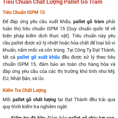
Tiêu Chuẩn Chất Lượng Pallet Gỗ Tràm
Tiêu Chuẩn ISPM 15
Để đáp ứng yêu cầu xuất khẩu,
pallet gỗ tràm
phải
tuân thủ tiêu chuẩn ISPM 15 (Quy chuẩn quốc tế về
biện pháp kiểm dịch thực vật). Tiêu chuẩn này yêu
cầu pallet được xử lý nhiệt hoặc hóa chất để loại bỏ vi
khuẩn, nấm mốc và côn trùng. Tại Công Ty Đạt Thành,
tất cả
pallet gỗ xuất khẩu
đều được xử lý theo tiêu
chuẩn ISPM 15, đảm bảo an toàn cho hàng hóa và
đáp ứng yêu cầu của các thị trường khó tính như Mỹ,
EU, Nhật Bản, và Úc.
Kiểm Tra Chất Lượng
Mỗi
pallet gỗ chất lượng
tại Đạt Thành đều trải qua
quy trình kiểm tra nghiêm ngặt:
Kiểm tra độ bền
: Đảm bảo
pallet gỗ chịu lực cao
,