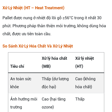
Xử Lý Nhiệt (HT – Heat Treatment)
Pallet được nung ở nhiệt độ lõi gỗ ≥56°C trong ít nhất 30
phút. Phương pháp thân thiện môi trường, không dùng hóa
chất, được ưu tiên toàn cầu.
So Sánh Xử Lý Hóa Chất Và Xử Lý Nhiệt
Xử lý hóa chất
Xử lý nhiệt
Tiêu chí
(MB)
(HT)
An toàn sức
Thấp (dư lượng
Cao (không
khỏe
độc hại)
hóa chất)
Ảnh hưởng môi
Cao (hại tầng
Thấp
trường
ozone)