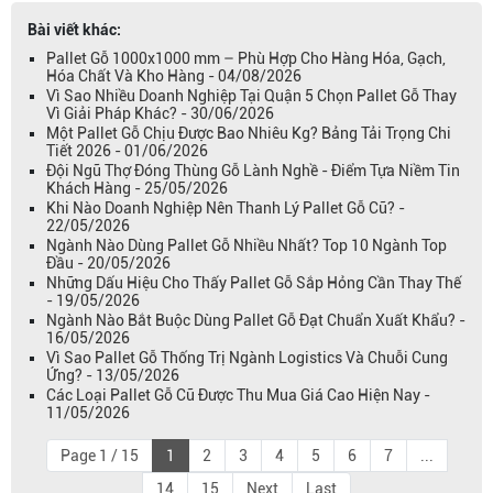
Bài viết khác:
Pallet Gỗ 1000x1000 mm – Phù Hợp Cho Hàng Hóa, Gạch,
Hóa Chất Và Kho Hàng - 04/08/2026
Vì Sao Nhiều Doanh Nghiệp Tại Quận 5 Chọn Pallet Gỗ Thay
Vì Giải Pháp Khác? - 30/06/2026
Một Pallet Gỗ Chịu Được Bao Nhiêu Kg? Bảng Tải Trọng Chi
Tiết 2026 - 01/06/2026
Đội Ngũ Thợ Đóng Thùng Gỗ Lành Nghề - Điểm Tựa Niềm Tin
Khách Hàng - 25/05/2026
Khi Nào Doanh Nghiệp Nên Thanh Lý Pallet Gỗ Cũ? -
22/05/2026
Ngành Nào Dùng Pallet Gỗ Nhiều Nhất? Top 10 Ngành Top
Đầu - 20/05/2026
Những Dấu Hiệu Cho Thấy Pallet Gỗ Sắp Hỏng Cần Thay Thế
- 19/05/2026
Ngành Nào Bắt Buộc Dùng Pallet Gỗ Đạt Chuẩn Xuất Khẩu? -
16/05/2026
Vì Sao Pallet Gỗ Thống Trị Ngành Logistics Và Chuỗi Cung
Ứng? - 13/05/2026
Các Loại Pallet Gỗ Cũ Được Thu Mua Giá Cao Hiện Nay -
11/05/2026
Page 1 / 15
1
2
3
4
5
6
7
...
14
15
Next
Last