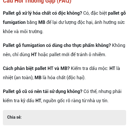
Câu Hỏi Thường Gặp (FAQ)
Pallet gỗ xử lý hóa chất có độc không?
Có, đặc biệt
pallet gỗ
fumigation
bằng
MB
để lại dư lượng độc hại, ảnh hưởng sức
khỏe và môi trường.
Pallet gỗ fumigation có dùng cho thực phẩm không?
Không
nên, chỉ dùng
HT
hoặc pallet mới để tránh ô nhiễm.
Cách phân biệt pallet HT và MB?
Kiểm tra dấu mộc:
HT
là
nhiệt (an toàn),
MB
là hóa chất (độc hại).
Pallet gỗ cũ có nên tái sử dụng không?
Có thể, nhưng phải
kiểm tra kỹ dấu
HT
, nguồn gốc rõ ràng từ nhà uy tín.
Chia sẻ: