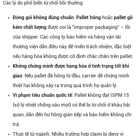
Các lý do phổ biến từ chối bồi thường:
Đóng gói không đúng chuẩn
:
Pallet hỏng
hoặc
pallet gỗ
kém chất lượng
được coi là "improper packaging" – lỗi
của shipper. Các công ty bảo hiểm và hãng vận tải
thường viện dẫn điều này để miễn trách nhiệm, đặc biệt
nếu hàng hóa không được cố định chắc chắn trên pallet.
Không chứng minh được hàng hóa ở tình trạng tốt khi
giao
: Nếu pallet đã hỏng từ đầu, carrier dễ chứng minh
thiệt hại không xảy ra trong quá trình họ quản lý.
Vi phạm tiêu chuẩn quốc tế
: Pallet không đạt ISPM 15
(xử lý nhiệt chống sâu mọt) có thể bị từ chối ở khâu hải
quan, dẫn đến hư hỏng gián tiếp và bảo hiểm không chi
trả.
Thực tế từ ngành: Nhiều trường hợp claim bị deny vì