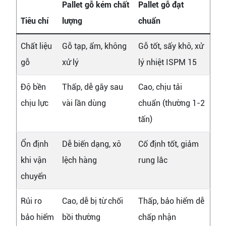
Pallet gỗ kém chất
Pallet gỗ đạt
Tiêu chí
lượng
chuẩn
Chất liệu
Gỗ tạp, ẩm, không
Gỗ tốt, sấy khô, xử
gỗ
xử lý
lý nhiệt ISPM 15
Độ bền
Thấp, dễ gãy sau
Cao, chịu tải
chịu lực
vài lần dùng
chuẩn (thường 1-2
tấn)
Ổn định
Dễ biến dạng, xô
Cố định tốt, giảm
khi vận
lệch hàng
rung lắc
chuyển
Rủi ro
Cao, dễ bị từ chối
Thấp, bảo hiểm dễ
bảo hiểm
bồi thường
chấp nhận