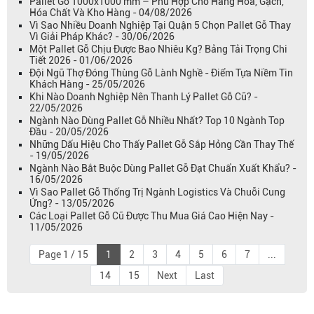
Pallet Gỗ 1000x1000 mm – Phù Hợp Cho Hàng Hóa, Gạch,
Hóa Chất Và Kho Hàng - 04/08/2026
Vì Sao Nhiều Doanh Nghiệp Tại Quận 5 Chọn Pallet Gỗ Thay
Vì Giải Pháp Khác? - 30/06/2026
Một Pallet Gỗ Chịu Được Bao Nhiêu Kg? Bảng Tải Trọng Chi
Tiết 2026 - 01/06/2026
Đội Ngũ Thợ Đóng Thùng Gỗ Lành Nghề - Điểm Tựa Niềm Tin
Khách Hàng - 25/05/2026
Khi Nào Doanh Nghiệp Nên Thanh Lý Pallet Gỗ Cũ? -
22/05/2026
Ngành Nào Dùng Pallet Gỗ Nhiều Nhất? Top 10 Ngành Top
Đầu - 20/05/2026
Những Dấu Hiệu Cho Thấy Pallet Gỗ Sắp Hỏng Cần Thay Thế
- 19/05/2026
Ngành Nào Bắt Buộc Dùng Pallet Gỗ Đạt Chuẩn Xuất Khẩu? -
16/05/2026
Vì Sao Pallet Gỗ Thống Trị Ngành Logistics Và Chuỗi Cung
Ứng? - 13/05/2026
Các Loại Pallet Gỗ Cũ Được Thu Mua Giá Cao Hiện Nay -
11/05/2026
Page 1 / 15
1
2
3
4
5
6
7
...
14
15
Next
Last