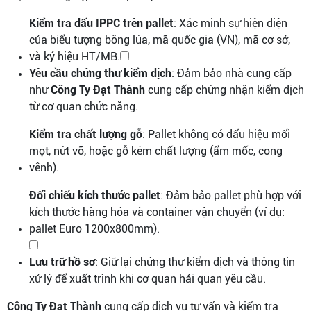
Kiểm tra dấu IPPC trên pallet
: Xác minh sự hiện diện
của biểu tượng bông lúa, mã quốc gia (VN), mã cơ sở,
và ký hiệu HT/MB.
Yêu cầu chứng thư kiểm dịch
: Đảm bảo nhà cung cấp
như
Công Ty Đạt Thành
cung cấp chứng nhận kiểm dịch
từ cơ quan chức năng.
Kiểm tra chất lượng gỗ
: Pallet không có dấu hiệu mối
mọt, nứt vỡ, hoặc gỗ kém chất lượng (ẩm mốc, cong
vênh).
Đối chiếu kích thước pallet
: Đảm bảo pallet phù hợp với
kích thước hàng hóa và container vận chuyển (ví dụ:
pallet Euro 1200x800mm).
Lưu trữ hồ sơ
: Giữ lại chứng thư kiểm dịch và thông tin
xử lý để xuất trình khi cơ quan hải quan yêu cầu.
Công Ty Đạt Thành
cung cấp dịch vụ tư vấn và kiểm tra