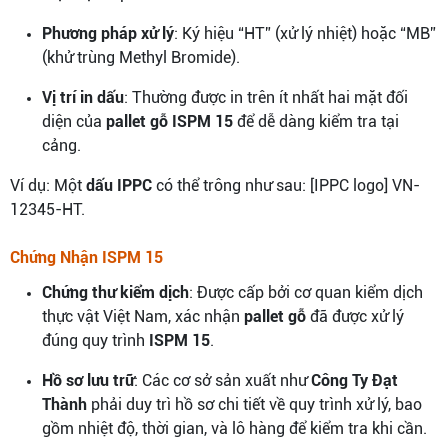
Phương pháp xử lý
: Ký hiệu “HT” (xử lý nhiệt) hoặc “MB”
(khử trùng Methyl Bromide).
Vị trí in dấu
: Thường được in trên ít nhất hai mặt đối
diện của
pallet gỗ ISPM 15
để dễ dàng kiểm tra tại
cảng.
Ví dụ: Một
dấu IPPC
có thể trông như sau: [IPPC logo] VN-
12345-HT.
Chứng Nhận ISPM 15
Chứng thư kiểm dịch
: Được cấp bởi cơ quan kiểm dịch
thực vật Việt Nam, xác nhận
pallet gỗ
đã được xử lý
đúng quy trình
ISPM 15
.
Hồ sơ lưu trữ
: Các cơ sở sản xuất như
Công Ty Đạt
Thành
phải duy trì hồ sơ chi tiết về quy trình xử lý, bao
gồm nhiệt độ, thời gian, và lô hàng để kiểm tra khi cần.