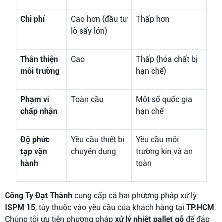
Chi phí
Cao hơn (đầu tư
Thấp hơn
lò sấy lớn)
Thân thiện
Cao
Thấp (hóa chất bị
môi trường
hạn chế)
Phạm vi
Toàn cầu
Một số quốc gia
chấp nhận
hạn chế
Độ phức
Yêu cầu thiết bị
Yêu cầu môi
tạp vận
chuyên dụng
trường kín và an
hành
toàn
Công Ty Đạt Thành
cung cấp cả hai phương pháp xử lý
ISPM 15
, tùy thuộc vào yêu cầu của khách hàng tại
TP.HCM
.
Chúng tôi ưu tiên phương pháp
xử lý nhiệt pallet gỗ
để đáp