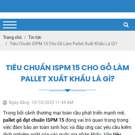
Trang chủ
Tin tức
Tiêu Chuẩn ISPM 15 Cho Gỗ Làm Pallet Xuất Khẩu Là Gì?
TIÊU CHUẨN ISPM 15 CHO GỖ LÀM
PALLET XUẤT KHẨU LÀ GÌ?
Ngày đăng: 10/10/2025 11:44 AM
Trong bối cảnh thương mại toàn cầu phát triển mạnh mẽ,
pallet gỗ đạt chuẩn ISPM 15
đóng vai trò quan trọng trong
việc đảm bảo an toàn sinh học và đáp ứng các yêu cầu kiểm
dịch nghiêm ngặt của các quốc gia nhập khẩu. Vậy
tiêu