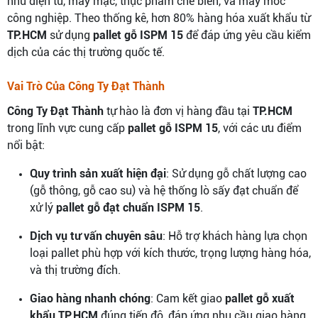
như điện tử, may mặc, thực phẩm chế biến, và máy móc
công nghiệp. Theo thống kê, hơn 80% hàng hóa xuất khẩu từ
TP.HCM
sử dụng
pallet gỗ ISPM 15
để đáp ứng yêu cầu kiểm
dịch của các thị trường quốc tế.
Vai Trò Của Công Ty Đạt Thành
Công Ty Đạt Thành
tự hào là đơn vị hàng đầu tại
TP.HCM
trong lĩnh vực cung cấp
pallet gỗ ISPM 15
, với các ưu điểm
nổi bật:
Quy trình sản xuất hiện đại
: Sử dụng gỗ chất lượng cao
(gỗ thông, gỗ cao su) và hệ thống lò sấy đạt chuẩn để
xử lý
pallet gỗ đạt chuẩn ISPM 15
.
Dịch vụ tư vấn chuyên sâu
: Hỗ trợ khách hàng lựa chọn
loại pallet phù hợp với kích thước, trọng lượng hàng hóa,
và thị trường đích.
Giao hàng nhanh chóng
: Cam kết giao
pallet gỗ xuất
khẩu TP.HCM
đúng tiến độ, đáp ứng nhu cầu giao hàng