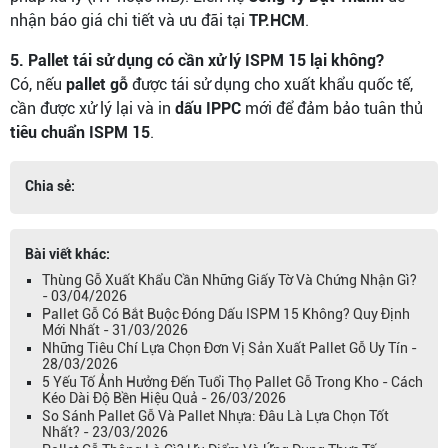
nhận báo giá chi tiết và ưu đãi tại
TP.HCM
.
5. Pallet tái sử dụng có cần xử lý ISPM 15 lại không?
Có, nếu
pallet gỗ
được tái sử dụng cho xuất khẩu quốc tế,
cần được xử lý lại và in
dấu IPPC
mới để đảm bảo tuân thủ
tiêu chuẩn ISPM 15
.
Chia sẻ:
Bài viết khác:
Thùng Gỗ Xuất Khẩu Cần Những Giấy Tờ Và Chứng Nhận Gì?
- 03/04/2026
Pallet Gỗ Có Bắt Buộc Đóng Dấu ISPM 15 Không? Quy Định
Mới Nhất - 31/03/2026
Những Tiêu Chí Lựa Chọn Đơn Vị Sản Xuất Pallet Gỗ Uy Tín -
28/03/2026
5 Yếu Tố Ảnh Hưởng Đến Tuổi Thọ Pallet Gỗ Trong Kho - Cách
Kéo Dài Độ Bền Hiệu Quả - 26/03/2026
So Sánh Pallet Gỗ Và Pallet Nhựa: Đâu Là Lựa Chọn Tốt
Nhất? - 23/03/2026