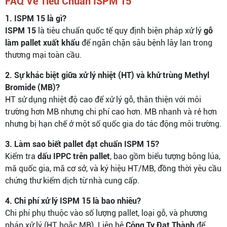
FAQ Về Tiêu Chuẩn ISPM 15
1. ISPM 15 là gì?
ISPM 15
là tiêu chuẩn quốc tế quy định biện pháp xử lý
gỗ
làm pallet xuất khẩu
để ngăn chặn sâu bệnh lây lan trong
thương mại toàn cầu.
2. Sự khác biệt giữa xử lý nhiệt (HT) và khử trùng Methyl
Bromide (MB)?
HT sử dụng nhiệt độ cao để xử lý gỗ, thân thiện với môi
trường hơn MB nhưng chi phí cao hơn. MB nhanh và rẻ hơn
nhưng bị hạn chế ở một số quốc gia do tác động môi trường.
3. Làm sao biết pallet đạt chuẩn ISPM 15?
Kiểm tra
dấu IPPC trên pallet
, bao gồm biểu tượng bông lúa,
mã quốc gia, mã cơ sở, và ký hiệu HT/MB, đồng thời yêu cầu
chứng thư kiểm dịch từ nhà cung cấp.
4. Chi phí xử lý ISPM 15 là bao nhiêu?
Chi phí phụ thuộc vào số lượng pallet, loại gỗ, và phương
pháp xử lý (HT hoặc MB). Liên hệ
Công Ty Đạt Thành
để