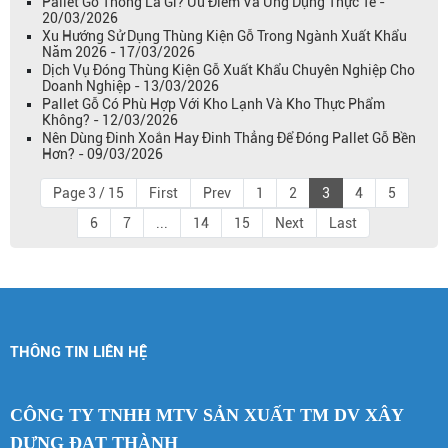
Pallet Gỗ Thông Là Gì? Ưu Điểm Và Ứng Dụng Thực Tế -
20/03/2026
Xu Hướng Sử Dụng Thùng Kiện Gỗ Trong Ngành Xuất Khẩu
Năm 2026 - 17/03/2026
Dịch Vụ Đóng Thùng Kiện Gỗ Xuất Khẩu Chuyên Nghiệp Cho
Doanh Nghiệp - 13/03/2026
Pallet Gỗ Có Phù Hợp Với Kho Lạnh Và Kho Thực Phẩm
Không? - 12/03/2026
Nên Dùng Đinh Xoắn Hay Đinh Thẳng Để Đóng Pallet Gỗ Bền
Hơn? - 09/03/2026
Page 3 / 15
First
Prev
1
2
3
4
5
6
7
...
14
15
Next
Last
THÔNG TIN LIÊN HỆ
CÔNG TY TNHH MTV SẢN XUẤT TM DV XÂY
DỰNG ĐẠT THÀNH